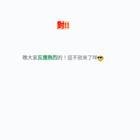
對!!
瞧大家
反應熱烈
的！這不就來了咩