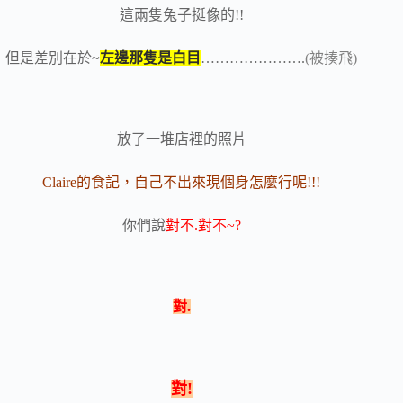
這兩隻兔子挺像的!!
但是差別在於~
左邊那隻是白目
………………….
(被揍飛)
放了一堆店裡的照片
Claire的食記，自己不出來現個身怎麼行呢!!!
你們說
對不.對不~?
對.
對!