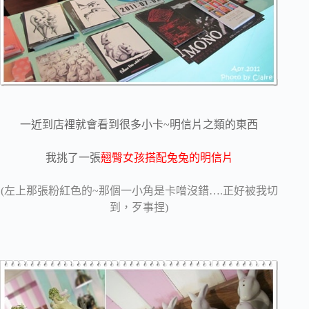
一近到店裡就會看到很多小卡~明信片之類的東西
我挑了一張
翹臀女孩搭配兔兔的明信片
(左上那張粉紅色的~那個一小角是卡噌沒錯….正好被我切
到，歹事捏)