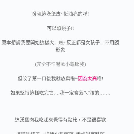
發現這漢堡皮~挺油亮的咩!
可以照鏡子!!
原本想說我要開始這樣大口咬~反正都是女孩子…不用顧
形象
(完全不怕嚇著小龜耶我)
但咬了第一口後我就放棄啦~
因為太高
嚕!
如果堅持這樣吃完它….我一定會落ㄟˇ孩的…….
這漢堡肉我吃起來覺得有點乾，不是很喜歡