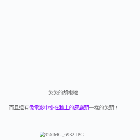
兔兔的胡椒罐
而且還有
像電影中掛在牆上的麋鹿頭
一樣的兔頭!!