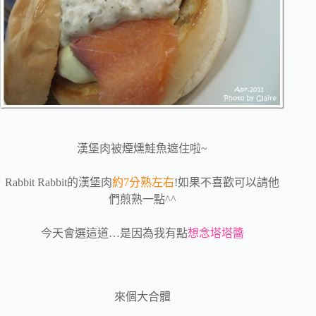
漢堡肉被煙燻鮭魚遮住啦~
Rabbit Rabbit的漢堡肉
約7分熟左右
!如果不喜歡可以請他
們煎熟一點^^
今天會選這道…是因為我有點
想念塔塔醬
來個大合體