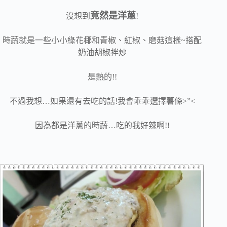
竟然是洋蔥
沒想到
!
時蔬就是一些小小綠花椰和青椒、紅椒、磨菇這樣~搭配
奶油胡椒拌炒
是熱的!!
不過我想…如果還有去吃的話!我會乖乖選擇薯條>”<
因為都是洋蔥的時蔬…吃的我好辣啊!!