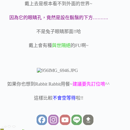
戴上去是根本看不到外面的世界~
因為它的眼睛孔，竟然是設在鬍鬚的下方……….
不是兔子眼睛那面!!哈
戴上會有種
與世隔絕
的FU啊~
如果你也想到Rabbit Rabbit用餐~
建議要先訂位唷
^^
這樣比較
不會空等待
啦!!
TOP