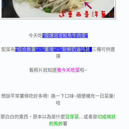
今天吃
“煙燻塔塔鮭魚牛肉堡”
配菜有
“综合脆薯”、”薯塊”、”新鮮奶油
時蔬
“
三種可供選
擇
看照片就知道
我今天吃菜
啦~
想說平常薯條吃好多唷! 換一下口味~順便補充一日菜量!
哈
那白白的東西，原本以為是什麼
豆芽菜
…或者是
切成條狀
的馬鈴
薯