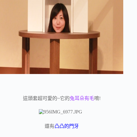
這頭套超可愛的~它的
兔耳朵有毛
唷!
還有
凸凸的門牙