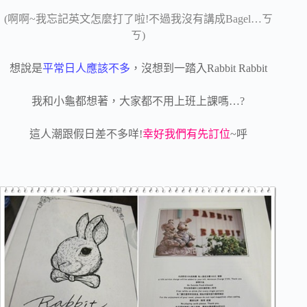
(啊啊~我忘記英文怎麼打了啦!不過我沒有講成Bagel…ㄎ
ㄎ)
想說是
平常日人應該不多
，沒想到一踏入Rabbit Rabbit
我和小龜都想著，大家都不用上班上課嗎…?
這人潮跟假日差不多咩!
幸好我們有先訂位
~呼