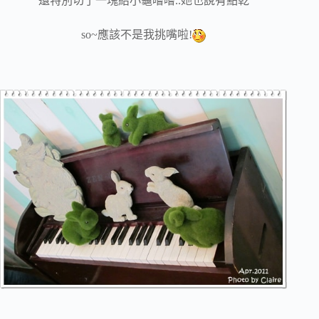
還特別切了一塊給小龜嚐嚐..她也說有點乾
so~應該不是我挑嘴啦!