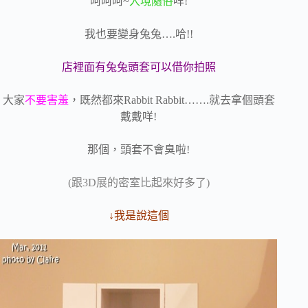
呵呵呵~
入境隨俗
咩!
我也要變身兔兔….哈!!
店裡面有兔兔頭套可以借你拍照
大家
不要害羞
，既然都來Rabbit Rabbit…….就去拿個頭套
戴戴咩!
那個，頭套不會臭啦!
(跟3D展的密室比起來好多了)
↓我是說這個