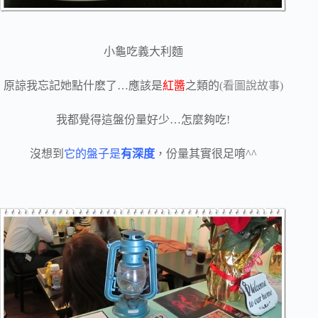
小龜吃義大利麵
原諒我忘記她點什麽了…應該是
紅醬
之類的
(看圖說故事)
我都覺得這盤份量好少…怎麼夠吃!
沒想到
它的盤子是
有深度
，份量其實很足唷^^