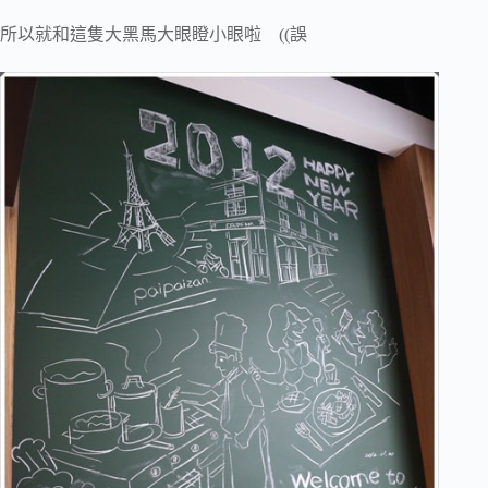
所以就和這隻大黑馬大眼瞪小眼啦 ((誤