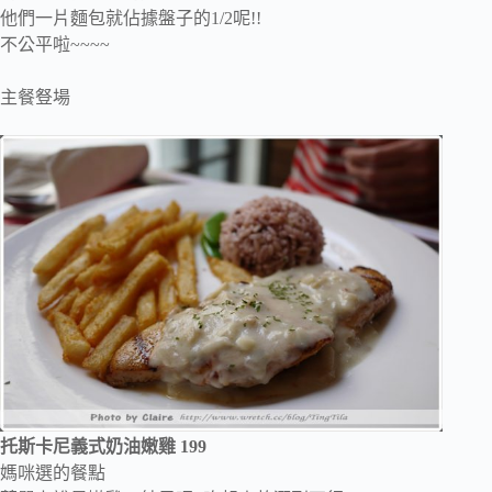
他們一片麵包就佔據盤子的1/2呢!!
不公平啦~~~~
主餐豋場
托斯卡尼義式奶油嫩雞
199
媽咪選的餐點