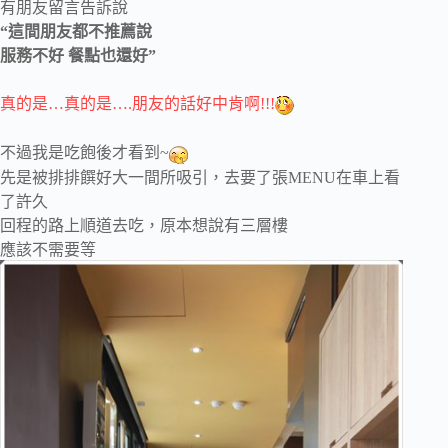
有朋友留言告訴說
“
這間朋友都不推薦說
服務不好 餐點也還好”
真的是…真的是….朋友的話好中肯啊!!!
不過我是吃飽後才看到~
先是被排排饌好大一間所吸引，去要了張MENU在車上看
了許久
回程的路上順道去吃，原本想說有三層樓
應該不需要等