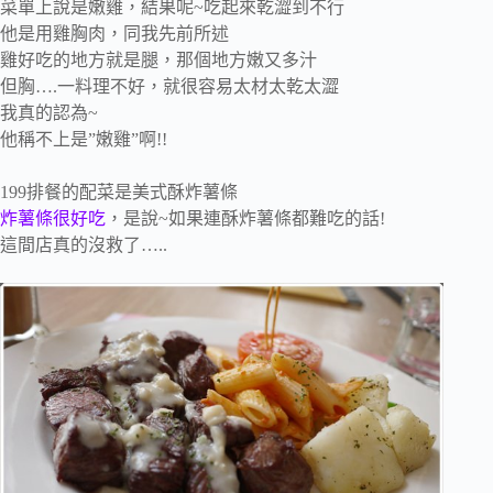
菜單上說是嫩雞，結果呢~吃起來乾澀到不行
他是用雞胸肉，同我先前所述
雞好吃的地方就是腿，那個地方嫩又多汁
但胸….一料理不好，就很容易太材太乾太澀
我真的認為~
他稱不上是”嫩雞”啊!!
199排餐的配菜是美式酥炸薯條
炸薯條很好吃
，是說~如果連酥炸薯條都難吃的話!
這間店真的沒救了…..