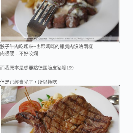
骰子牛肉吃起來~也跟媽咪的雞胸肉沒啥兩樣
肉很硬…不好咬爛
而我原本是想要點德國脆皮豬腳199
但是已經賣光了，所以換吃