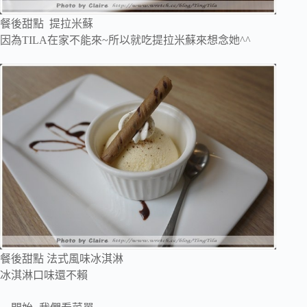
餐後甜點 提拉米蘇
因為TILA在家不能來~所以就吃提拉米蘇來想念她^^
餐後甜點 法式風味冰淇淋
冰淇淋口味還不賴