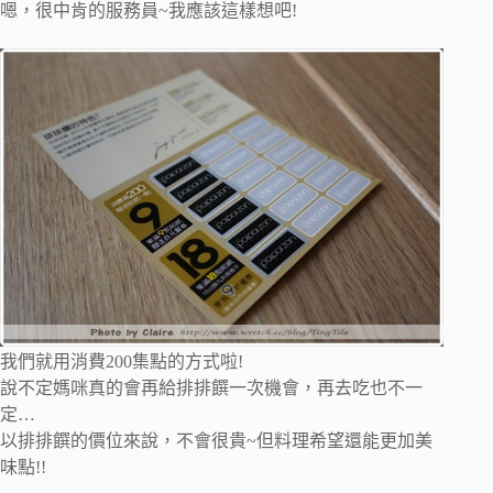
嗯，很中肯的服務員~我應該這樣想吧!
我們就用消費200集點的方式啦!
說不定媽咪真的會再給排排饌一次機會，再去吃也不一
定…
以排排饌的價位來說，不會很貴~但料理希望還能更加美
味點!!