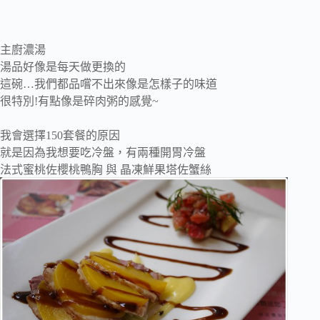
主廚濃湯
湯品好像是每天做更換的
這碗…我們都品嚐不出來像是怎樣子的味道
很特別!有點像是碎肉粥的感覺~
我會選擇150套餐的原因
就是因為我想要吃冷盤，有兩種開胃冷盤
法式蜜桃佐櫻桃鴨胸 與 晶凍鮮果塔佐蟹絲