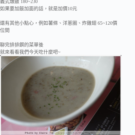
義式燉飯 180~230
如果要加飯加面的話，就是加價10元
還有其他小點心，例如薯條、洋蔥圈、炸雞翅 65~120價
位間
聊完排排饌的菜單後
就來看看我們今天吃什麼吧~