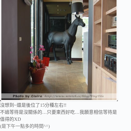
沒想到~還是後位了15分種左右!!
不過等待是沒關係的…只要東西好吃…我願意相信等待是
值得的XD
(是下午一點多的時間^^)