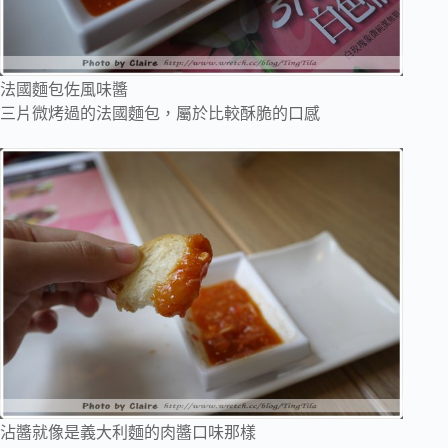
法國麵包佐風味醬
三片微烤過的法國麵包，屬於比較酥脆的口感
沾醬就像是義大利麵的肉醬口味那樣