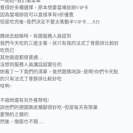
一開始~我們看菜單
覺得好多種選擇，原本想要當場就辦VIP卡
因為當場辦就可以直接享有9折優惠
但是吃完後~我們決定不要太衝動半VIP卡….XD
媽咪去結帳時，有跟服務人員提到
我們今天吃的三道主餐，就只有我的法式丁骨豚排比較好
吃而已
其他兩道都很普通…
沒想到服務人員講話超實在的
她看了一下我們的清單，竟然跟媽咪說~是啊!你們今天點
的只有法式丁骨豚排比較好吃
哇咧~
不過她還有另外推荐啦!
說他們的德國脆皮豬腳很好吃~但是每天有限量
要預約之類的
然後，燉飯也不錯….