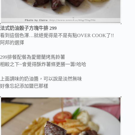
法式奶油骰子方塊牛排 299
看到這個色澤…就絕覺得是不是有點OVER COOK了!!
阿邦的選擇
299排餐配餐為愛爾蘭烤馬鈴薯
相較之下~會覺得酥炸薯條更勝一籌!哈哈
上面調味的奶油醬，可以說是淡然無味
好像忘記添加鹽巴那樣