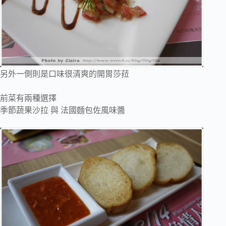
另外一側則是口味很清爽的開胃莎菈
前菜有兩種選擇
季節蔬果沙拉 與 法國麵包佐風味醬