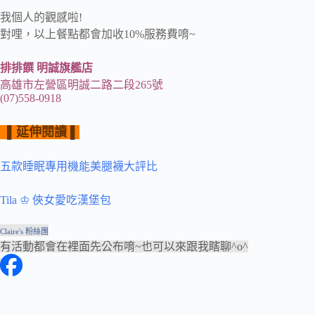
我個人的觀感啦!
對哩，以上餐點都會加收10%服務費唷~
排排饌 明誠旗艦店
高雄市左營區明誠二路二段265號
(07)558-0918
▌
延伸閱讀 ▌
五款睡眠專用機能美腿襪大評比
Tila ♔ 俠女愛吃漢堡包
Claire's 粉絲團
有活動都會在裡面先公布唷~也可以來跟我瞎聊^o^