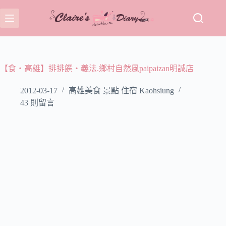
跳
至
主
要
內
容
【食‧高雄】排排饌‧義法.鄉村自然風paipaizan明誠店
2012-03-17
高雄美食 景點 住宿 Kaohsiung
43 則留言