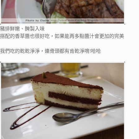
豬排鮮嫩、醃製入味
搭配的香草醬也很好吃，如果能再多點醬汁會更加的完美
我們吃的乾乾淨淨，連骨頭都有肯乾淨唷!哈哈