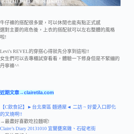
牛仔褲的搭配很多變，可以休閒也能有點正式感
選對主要的底色後，上衣的搭配就可以左右整體的風格
啦!
Levi’s REVEL的穿搭心得就先分享到這啦!!
女生們可以去專櫃試穿看看，體驗一下修身但是不緊繃的
丹寧褲^^
近期文章→clairetila.com
【C飲食記】►台北東區 麵通屋◄ 二訪 ~ 好愛入口即化
的叉燒啊!!
→最盡好喜歡吃拉麵呢!
Claire’s Diary 20131010 宜蘭甕窯雞、石碇老街