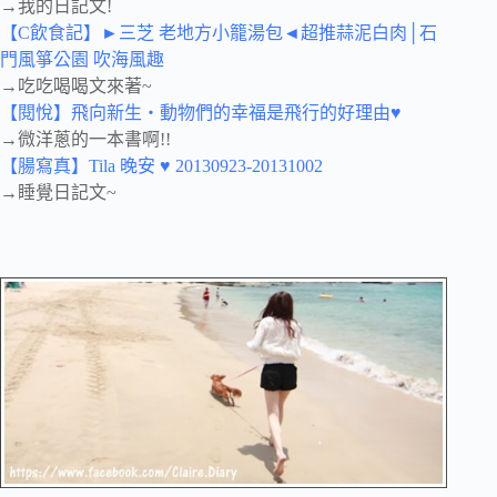
→我的日記文!
【C飲食記】►三芝 老地方小籠湯包◄超推蒜泥白肉│石
門風箏公園 吹海風趣
→吃吃喝喝文來著~
【閱悅】飛向新生‧動物們的幸福是飛行的好理由♥
→微洋蔥的一本書啊!!
【腸寫真】Tila 晚安 ♥ 20130923-20131002
→睡覺日記文~