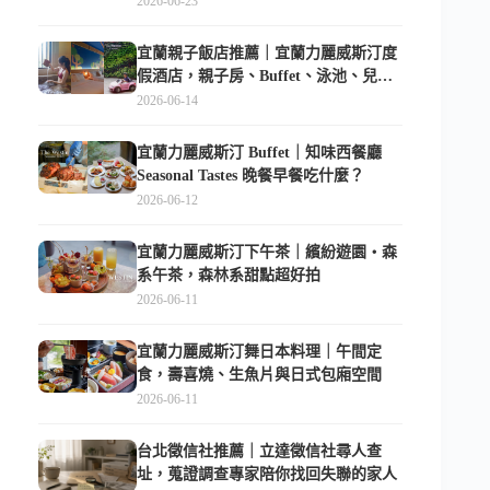
2026-06-23
宜蘭親子飯店推薦｜宜蘭力麗威斯汀度
假酒店，親子房、Buffet、泳池、兒童
俱樂部超適合放電
2026-06-14
宜蘭力麗威斯汀 Buffet｜知味西餐廳
Seasonal Tastes 晚餐早餐吃什麼？
2026-06-12
宜蘭力麗威斯汀下午茶｜繽紛遊園・森
系午茶，森林系甜點超好拍
2026-06-11
宜蘭力麗威斯汀舞日本料理｜午間定
食，壽喜燒、生魚片與日式包廂空間
2026-06-11
台北徵信社推薦｜立達徵信社尋人查
址，蒐證調查專家陪你找回失聯的家人