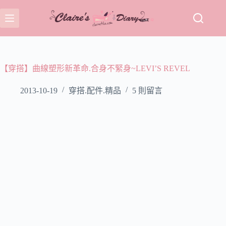
跳
至
主
要
內
容
【穿搭】曲線塑形新革命.合身不緊身~LEVI’S REVEL
2013-10-19
穿搭.配件.精品
5 則留言