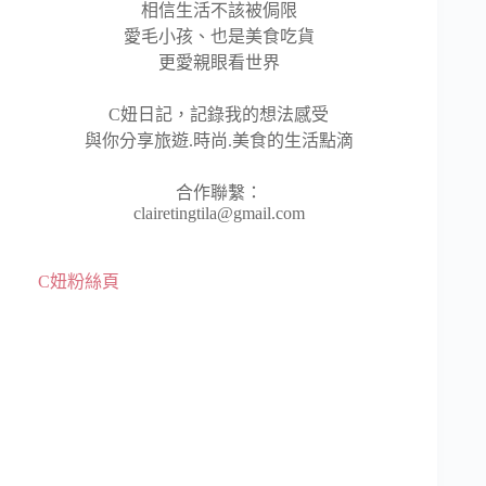
相信生活不該被侷限
愛毛小孩、也是美食吃貨
更愛親眼看世界
C妞日記，記錄我的想法感受
與你分享旅遊.時尚.美食的生活點滴
合作聯繫：
clairetingtila@gmail.com
C妞粉絲頁