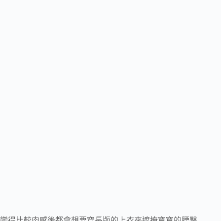
變得比較肉感後都會想要穿長版的上衣來遮掩寬寬的腰臀