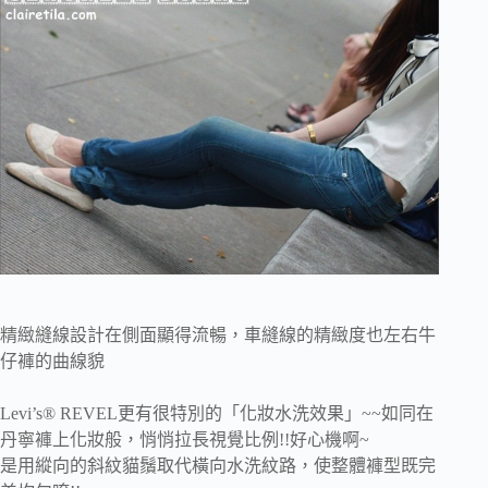
精緻縫線設計在側面顯得流暢，車縫線的精緻度也左右牛
仔褲的曲線貌
Levi’s® REVEL更有很特別的「化妝水洗效果」~~如同在
丹寧褲上化妝般，悄悄拉長視覺比例!!好心機啊~
是用縱向的斜紋貓鬚取代橫向水洗紋路，使整體褲型既完