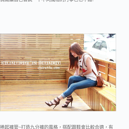
捲起褲管~打造九分褲的風格，搭配跟鞋會比較合適，有