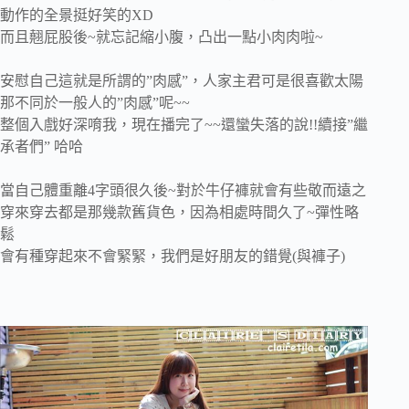
動作的全景挺好笑的XD
而且翹屁股後~就忘記縮小腹，凸出一點小肉肉啦~
安慰自己這就是所謂的”肉感”，人家主君可是很喜歡太陽
那不同於一般人的”肉感”呢~~
整個入戲好深唷我，現在播完了~~還蠻失落的說!!續接”繼
承者們” 哈哈
當自己體重離4字頭很久後~對於牛仔褲就會有些敬而遠之
穿來穿去都是那幾款舊貨色，因為相處時間久了~彈性略
鬆
會有種穿起來不會緊緊，我們是好朋友的錯覺(與褲子)