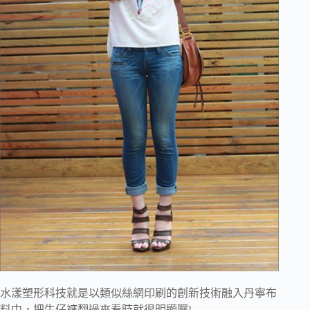
水漾塑形科技就是以類似絲網印刷的創新技術融入丹寧布
料中，把牛仔褲翻過來看時就很明顯囉!