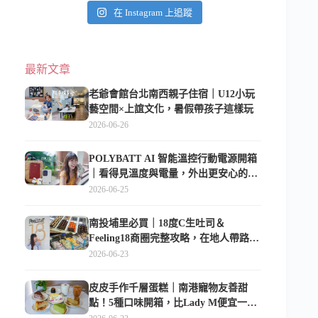
在 Instagram 上追蹤
最新文章
老爺會館台北南西親子住宿｜U12小玩
藝空間×上誼文化，暑假帶孩子這樣玩
2026-06-26
POLYBATT AI 智能溫控行動電源開箱
｜看得見溫度與電量，外出更安心的
10000mAh 行動電源
2026-06-25
南投埔里必買｜18度C生吐司＆
Feeling18商圈完整攻略，在地人帶路這
樣逛
2026-06-23
皮皮手作千層蛋糕｜南港寵物友善甜
點！5種口味開箱，比Lady M便宜一半
的台北隱藏版