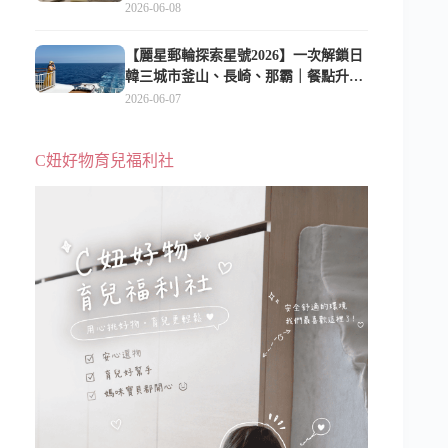
2026-06-08
【麗星郵輪探索星號2026】一次解鎖日
韓三城市釜山、長崎、那霸｜餐點升
級、表演更新、船上慶生超難忘
2026-06-07
C妞好物育兒福利社