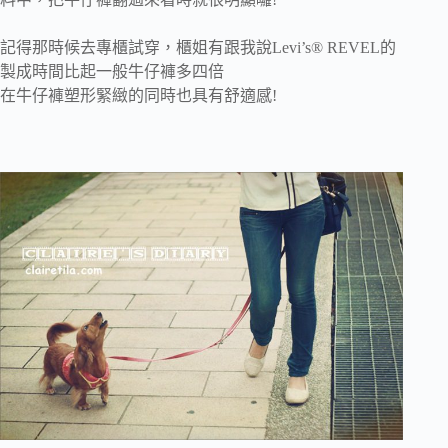
記得那時候去專櫃試穿，櫃姐有跟我說Levi’s® REVEL的
製成時間比起一般牛仔褲多四倍
在牛仔褲塑形緊緻的同時也具有舒適感!