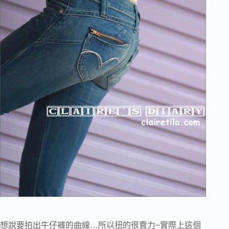
想說要拍出牛仔褲的曲線…所以扭的很賣力~實際上這個