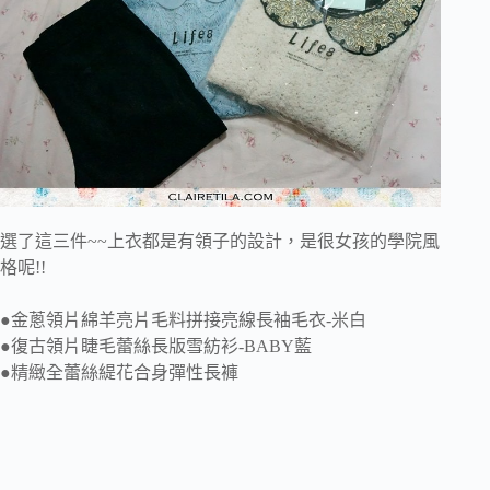
選了這三件~~上衣都是有領子的設計，是很女孩的學院風
格呢!!
●金蔥領片綿羊亮片毛料拼接亮線長袖毛衣-米白
●復古領片睫毛蕾絲長版雪紡衫-BABY藍
●精緻全蕾絲緹花合身彈性長褲