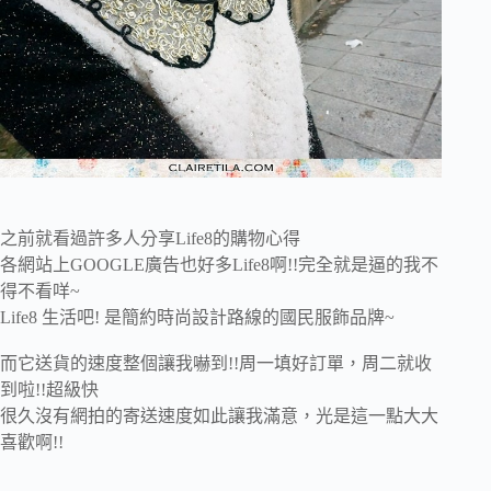
之前就看過許多人分享Life8的購物心得
各網站上GOOGLE廣告也好多Life8啊!!完全就是逼的我不
得不看咩~
Life8 生活吧! 是簡約時尚設計路線的國民服飾品牌~
而它送貨的速度整個讓我嚇到!!周一填好訂單，周二就收
到啦!!超級快
很久沒有網拍的寄送速度如此讓我滿意，光是這一點大大
喜歡啊!!