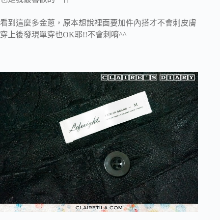
看到這麼多金蔥，原本想說裡面要加件內搭才不會刺皮膚
穿上後發現單穿也OK耶!!不會刺唷^^