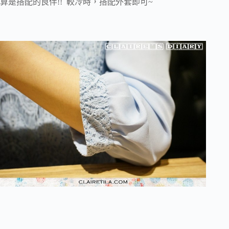
算是搭配的良伴!! 較冷時，搭配外套即可~