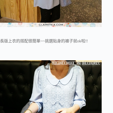
長版上衣的搭配很簡單~~挑選貼身的褲子就ok啦!!