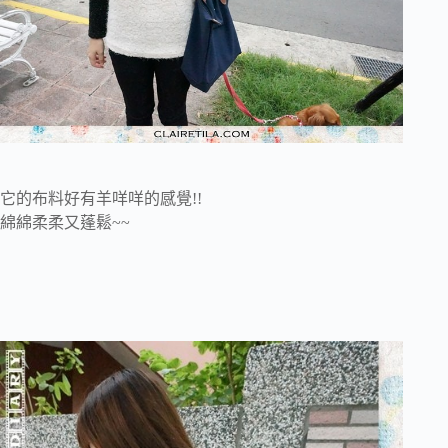
它的布料好有羊咩咩的感覺!!
綿綿柔柔又蓬鬆~~