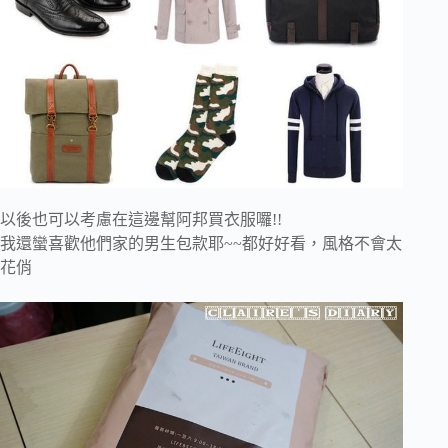
以後也可以考慮在這邊幫阿邦買衣服囉!!
我還蠻喜歡他們家的男生包款耶~~都好好看，風格不會太
花俏