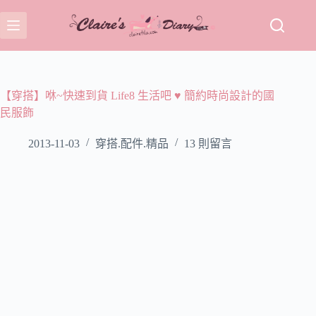
跳
至
主
要
內
容
【穿搭】咻~快速到貨 Life8 生活吧 ♥ 簡約時尚設計的國
民服飾
2013-11-03
穿搭.配件.精品
13 則留言