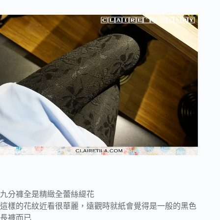
九分褲全是精緻全蕾絲緹花
這樣的花紋近看很華麗，遠觀時就紙會覺得是一般的黑色
長褲而已