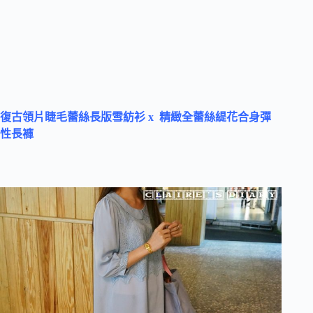
復古領片睫毛蕾絲長版雪紡衫 x 精緻全蕾絲緹花合身彈
性長褲