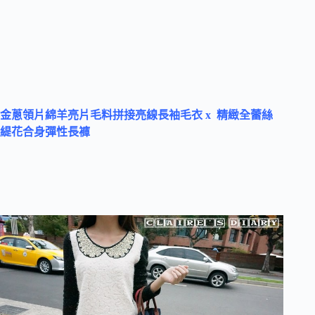
金蔥領片綿羊亮片毛料拼接亮線長袖毛衣 x 精緻全蕾絲
緹花合身彈性長褲