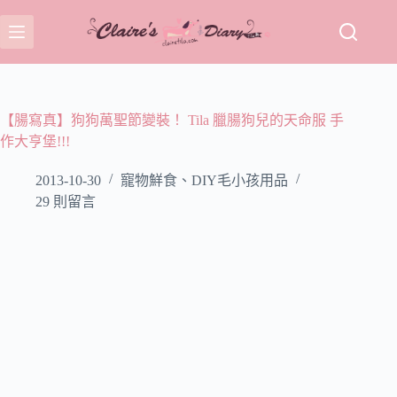
跳
至
主
要
內
容
【腸寫真】狗狗萬聖節變裝！ Tila 臘腸狗兒的天命服 手
作大亨堡!!!
2013-10-30
寵物鮮食、DIY毛小孩用品
29 則留言