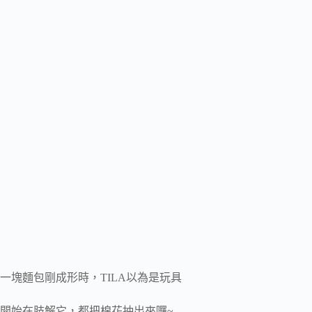
一塊麵包剛成形時，TILA以為是玩具
開始在肢解它，都把棉花抽出來囉~