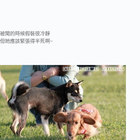
被聞的時候假裝很冷靜
但她應該緊張得半死啊~