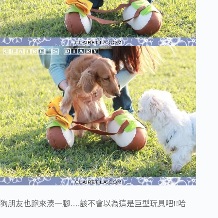
狗朋友也跑來湊一腳….該不會以為這是巨型玩具吧!!哈