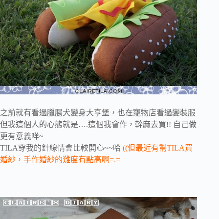
之前就有看過臘腸犬變身大亨堡，也在寵物店看過變裝服
但我這個人的心態就是….這個我會作，幹麻去買!! 自己做
更有意義咩~
TILA穿我的針線情會比較開心~~哈
((但最近有幫TILA買
婚紗，手作婚紗的難度有點高啊=.=