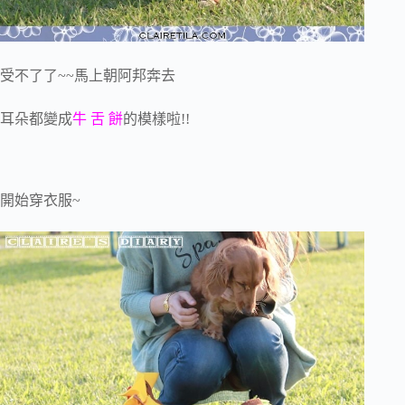
受不了了~~馬上朝阿邦奔去
耳朵都變成
牛 舌 餅
的模樣啦!!
開始穿衣服~