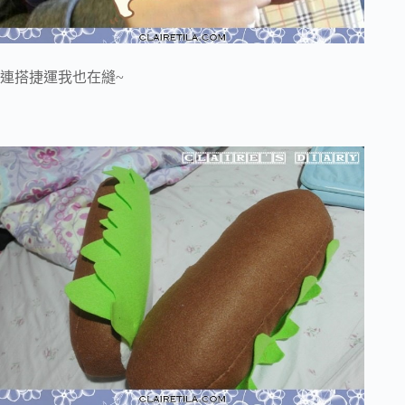
連搭捷運我也在縫~