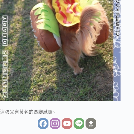
這張又有莫名的長腿感囉~
TOP