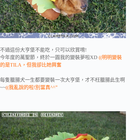
不過這份大亨堡不能吃，只可以欣賞唷!
今年度的萬聖節，終於一圓我的變裝夢啦XD
((明明變裝
的是TILA，但我卻比她興奮
每隻臘腸犬一生都要變裝一次大亨堡，才不枉臘腸此生啊
~~
((我亂說的啦!別當真^^”