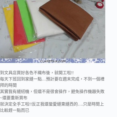
到文具店買好各色不織布後，就開工啦!!
每天下班回到家縫一點…預計要在週末完成，不到一個禮
拜的時間
其實我有縫紉機，但還不是很會操作，避免操作機器失敗
~還要重新買布
就決定全手工啦!!反正我還蠻愛縫東縫西的….只是時間上
比較趕一點而已