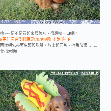
唷~~~是不是看起來很美味、很想咬一口呢!?
((更何況這隻臘腸是肉肉嘴啊!!多飽滿~哈
兩塊麵包夾著生菜與臘腸，放上起司片、擠番茄醬……..
食指大動!