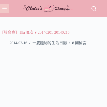
跳
至
主
要
內
容
【腸寫真】Tila 晚安 ♥ 20140201-20140215
2014-02-16
一隻臘腸的生活日腸
8 則留言