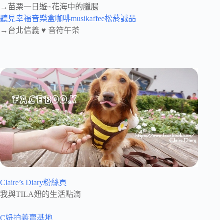
→苗栗一日遊~花海中的臘腸
聽見幸福音樂盒咖啡musikaffee松菸誠品
→台北信義 ♥ 音符午茶
Claire’s Diary粉絲頁
我與TILA妞的生活點滴
C妞拍義賣基地