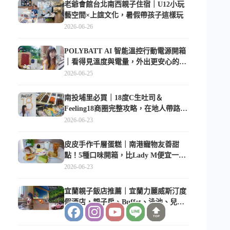
老爺會館台北南西親子住宿｜U12小玩
藝空間×上誼文化，暑假帶孩子這樣玩
2026-06-26
POLYBATT AI 智能溫控行動電源開箱
｜看得見溫度與電量，外出更安心的
10000mAh 行動電源
2026-06-25
南投埔里必買｜18度C生吐司＆
Feeling18商圈完整攻略，在地人帶路這
樣逛
2026-06-23
皮皮手作千層蛋糕｜南港寵物友善甜
點！5種口味開箱，比Lady M便宜一半
的台北隱藏版
2026-06-23
宜蘭親子飯店推薦｜宜蘭力麗威斯汀度
假酒店，親子房、Buffet、泳池、兒童
俱樂部超適合放電
2026-06-14
TOP