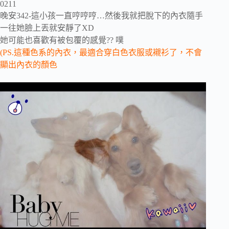
0211
晚安342-這小孩一直哼哼哼…然後我就把脫下的內衣隨手
一往她臉上丟就安靜了XD
她可能也喜歡有被包覆的感覺?? 噗
(PS.這種色系的內衣，最適合穿白色衣服或襯衫了，不會
顯出內衣的顏色