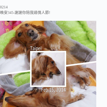
0214
晚安345-謝謝你陪我過情人節!