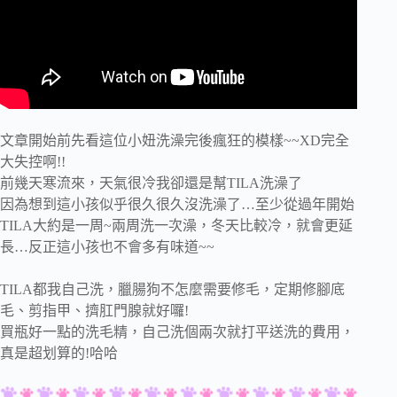
文章開始前先看這位小妞洗澡完後瘋狂的模樣~~XD完全
大失控啊!!
前幾天寒流來，天氣很冷我卻還是幫TILA洗澡了
因為想到這小孩似乎很久很久沒洗澡了…至少從過年開始
TILA大約是一周~兩周洗一次澡，冬天比較冷，就會更延
長…反正這小孩也不會多有味道~~
TILA都我自己洗，臘腸狗不怎麼需要修毛，定期修腳底
毛、剪指甲、擠肛門腺就好囉!
買瓶好一點的洗毛精，自己洗個兩次就打平送洗的費用，
真是超划算的!哈哈