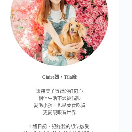
Claire妞‧Tila麻
秉持雙子寶寶的好奇心
相信生活不該被侷限
愛毛小孩、也是美食吃貨
更愛親眼看世界
C妞日記，記錄我的想法感受