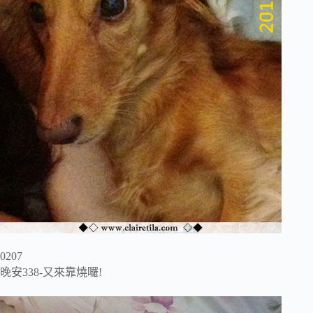
0207
晚安338-又來靠燒囉!