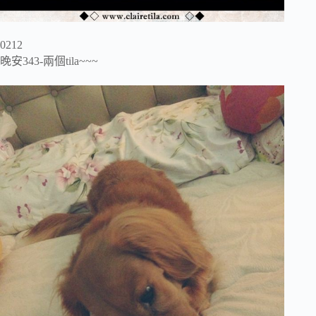
0212
晚安343-兩個tila~~~