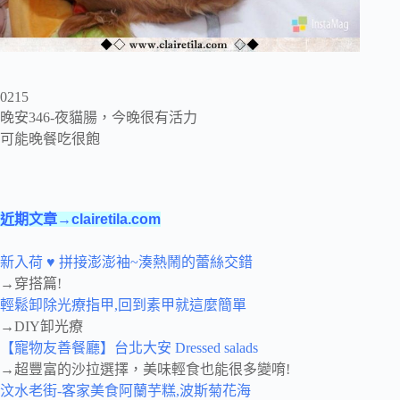
0215
晚安346-夜貓腸，今晚很有活力
可能晚餐吃很飽
近期文章→clairetila.com
新入荷 ♥ 拼接澎澎袖~湊熱鬧的蕾絲交錯
→穿搭篇!
輕鬆卸除光療指甲,回到素甲就這麼簡單
→DIY卸光療
【寵物友善餐廳】台北大安 Dressed salads
→超豐富的沙拉選擇，美味輕食也能很多變唷!
汶水老街-客家美食阿蘭芋糕,波斯菊花海