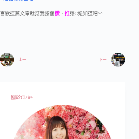
喜歡這篇文章就幫我按個
讚
、
推
讓C妞知道吧^^
上一
下一
關於Claire