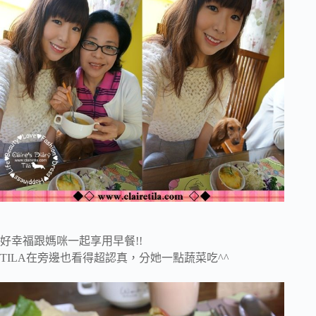
好幸福跟媽咪一起享用早餐!!
TILA在旁邊也看得超認真，分她一點蔬菜吃^^