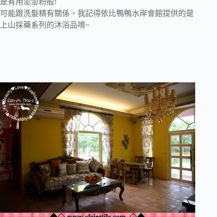
是有用澎澎粉般!
可能跟洗髮精有關係，我記得依比鴨鴨水岸會館提供的是
上山採藥系列的沐浴品唷~