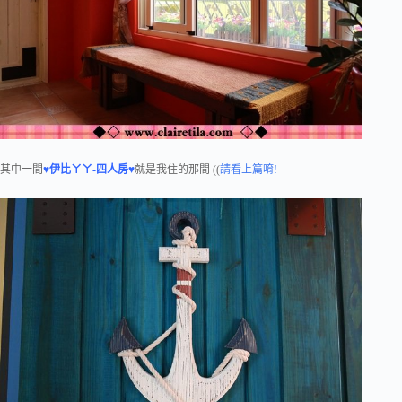
其中一間
♥伊比ㄚㄚ-四人房♥
就是我住的那間 ((
請看上篇唷!