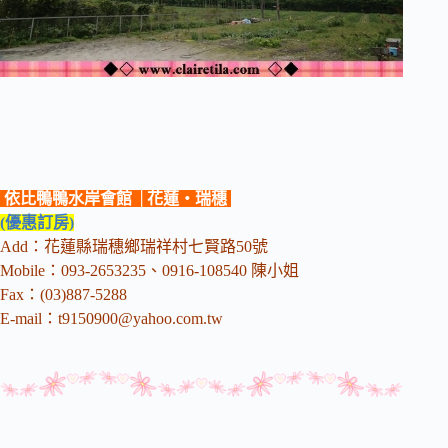
依比鴨鴨水岸會館 │花蓮‧瑞穗
(優惠訂房)
Add：花蓮縣瑞穗鄉瑞祥村七賢路50號
Mobile：093-2653235、0916-108540 陳小姐
Fax：(03)887-5288
E-mail：
t9150900@yahoo.com.tw