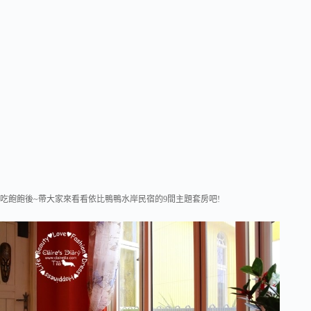
吃飽飽後~帶大家來看看依比鴨鴨水岸民宿的9間主題套房吧!