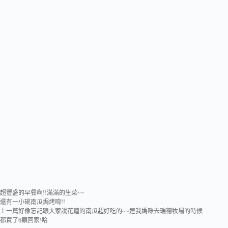
超豐盛的早餐啊!!滿滿的生菜~~
還有一小碗南瓜焗烤唷!!
上一篇好像忘記跟大家說花蓮的南瓜超好吃的~~連我媽咪去瑞穗牧場的時候
都買了6顆回家!哈