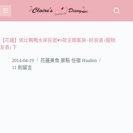
跳
至
主
要
內
容
【花蓮】依比鴨鴨水岸民宿♥9款主題客房~好浪漫 (寵物
友善) 下
2014-04-19
花蓮美食 景點 住宿 Hualien
11 則留言