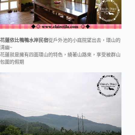
花蓮依比鴨鴨水岸民宿
從戶外池的小庭院望出去，環山的
清幽~
花蓮就是擁有四面環山的特色，繞著山路來，享受被群山
包圍的假期