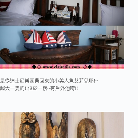
是從迪士尼樂園帶回來的小美人魚艾莉兒耶!~
超大一隻的!!位於一樓~有戶外池唷!!