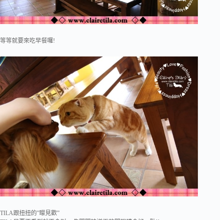
等等就要來吃早餐囉!
TILA跟扭扭的”矇見歡”