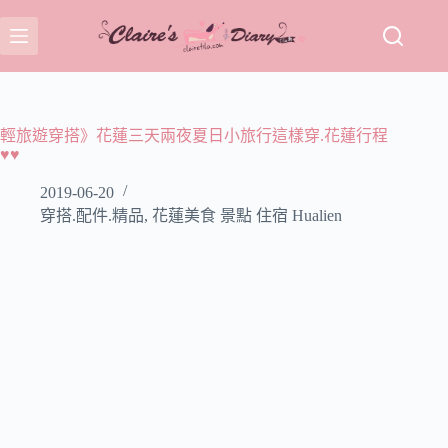
跳
至
主
要
內
容
輕旅遊穿搭》花蓮三天兩夜夏日小旅行這樣穿.花蓮行程
♥♥
2019-06-20
穿搭.配件.精品
,
花蓮美食 景點 住宿 Hualien