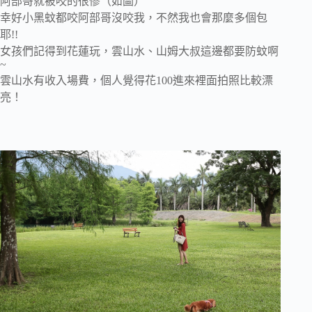
阿部哥就被咬的很慘（如圖）
幸好小黑蚊都咬阿部哥沒咬我，不然我也會那麼多個包
耶!!
女孩們記得到花蓮玩，雲山水、山姆大叔這邊都要防蚊啊
~
雲山水有收入場費，個人覺得花100進來裡面拍照比較漂
亮！