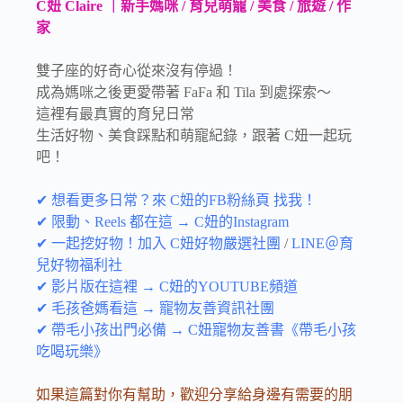
C妞 Claire ｜新手媽咪 / 育兒萌寵 / 美食 / 旅遊 / 作
家
雙子座的好奇心從來沒有停過！
成為媽咪之後更愛帶著 FaFa 和 Tila 到處探索～
這裡有最真實的育兒日常
生活好物、美食踩點和萌寵紀錄，跟著 C妞一起玩
吧！
✔ 想看更多日常？來 C妞的FB粉絲頁 找我！
✔ 限動、Reels 都在這 → C妞的Instagram
✔ 一起挖好物！加入 C妞好物嚴選社團
/
LINE＠育
兒好物福利社
✔ 影片版在這裡 → C妞的YOUTUBE頻道
✔ 毛孩爸媽看這 → 寵物友善資訊社團
✔ 帶毛小孩出門必備 → C妞寵物友善書《帶毛小孩
吃喝玩樂》
如果這篇對你有幫助，歡迎分享給身邊有需要的朋