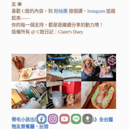
友 💟
喜歡 C妞的內容，到
粉絲團
按個讚、
Instagram
追蹤
起來——
你的每一個支持，都是我繼續分享的動力唷！
版權所有 @ C妞日記｜Claire's Diary
帶毛小孩出門必看！！《寵物友善懶人包》全台寵
TOP
物友善餐廳、民宿