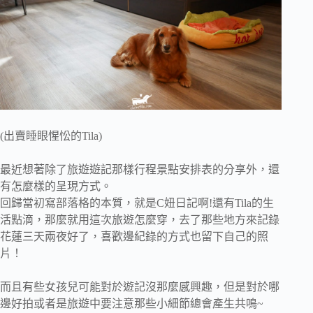
(出賣睡眼惺忪的Tila)
最近想著除了旅遊遊記那樣行程景點安排表的分享外，還
有怎麼樣的呈現方式。
回歸當初寫部落格的本質，就是C妞日記啊!還有Tila的生
活點滴，那麼就用這次旅遊怎麼穿，去了那些地方來記錄
花蓮三天兩夜好了，喜歡邊紀錄的方式也留下自己的照
片！
而且有些女孩兒可能對於遊記沒那麼感興趣，但是對於哪
邊好拍或者是旅遊中要注意那些小細節總會產生共鳴~