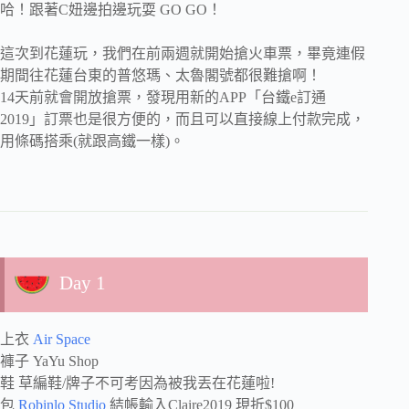
哈！跟著C妞邊拍邊玩耍 GO GO！
這次到花蓮玩，我們在前兩週就開始搶火車票，畢竟連假
期間往花蓮台東的普悠瑪、太魯閣號都很難搶啊！
14天前就會開放搶票，發現用新的APP「台鐵e訂通
2019」訂票也是很方便的，而且可以直接線上付款完成，
用條碼搭乘(就跟高鐵一樣)。
Day 1
上衣
Air Space
褲子 YaYu Shop
鞋 草編鞋/牌子不可考因為被我丟在花蓮啦!
包
Robinlo Studio
結帳輸入Claire2019 現折$100