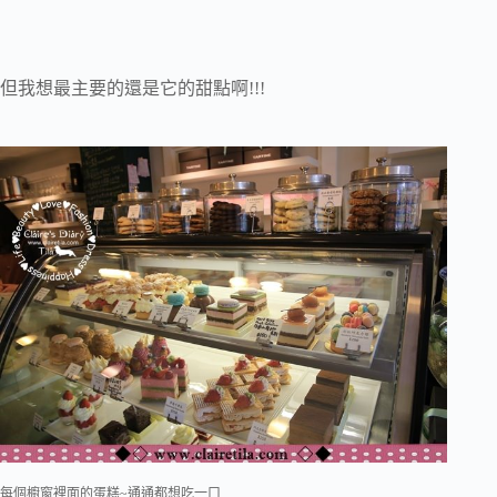
但我想最主要的還是它的甜點啊!!!
每個櫥窗裡面的蛋糕~通通都想吃一口