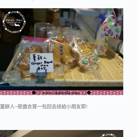
薑餅人~很適合買一包回去送給小朋友耶!