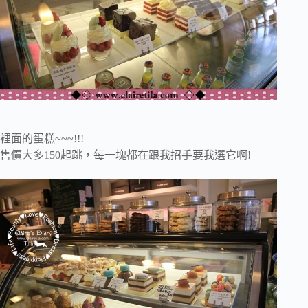
裡面的蛋糕~~~!!!
售價大多150起跳，每一塊都在跟我招手要我選它啊!