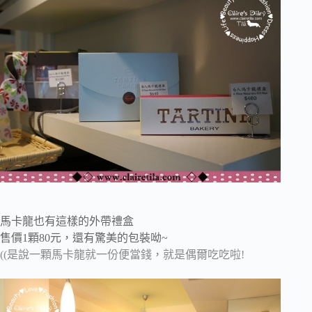
馬卡龍也有這樣的外帶禮盒
售價1顆80元，還有驚美的包裝呦~
((是說一顆馬卡龍就一份便當錢，就是偶爾吃吃啦!