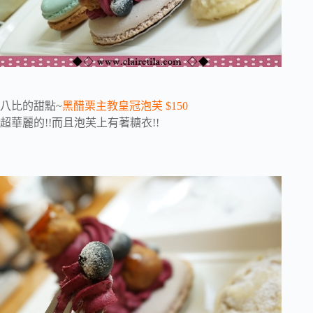
八比的甜點~
黑醋栗主教皇冠泡芙 $150
超華麗的!!而且泡芙上有著糖衣!!