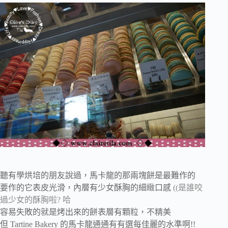
聽有學烘培的朋友說過，馬卡龍的那兩塊餅是最難作的
要作的它表皮光滑，內層有少女酥胸的細緻口感
((是誰咬
過少女的酥胸啦? 哈
容易失敗的就是烤出來的餅表層有顆粒，不精美
但 Tartine Bakery 的馬卡龍通通有有選每佳麗的水準啊!!