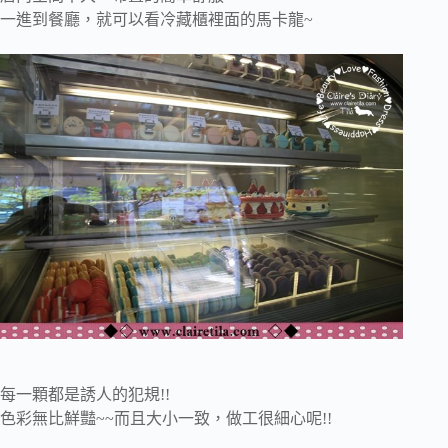
一進到餐廳，就可以看冷藏櫃裡面的馬卡龍~
每一顆都是誘人的犯規!!
色彩無比鮮豔~~而且大小一致，做工很細心呢!!