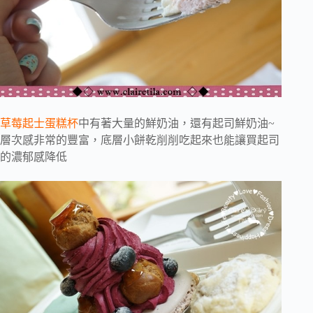
草莓起士蛋糕杯
中有著大量的鮮奶油，還有起司鮮奶油~
層次感非常的豐富，底層小餅乾削削吃起來也能讓買起司
的濃郁感降低