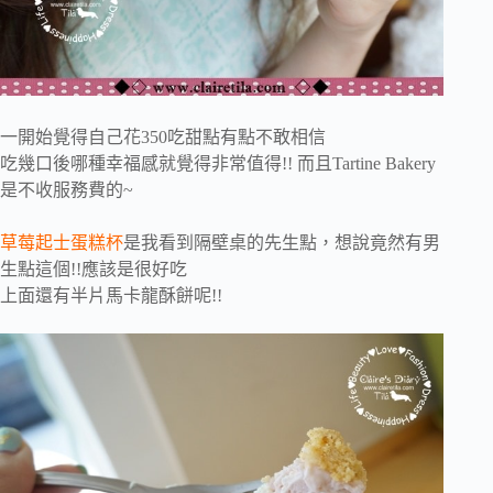
一開始覺得自己花350吃甜點有點不敢相信
吃幾口後哪種幸福感就覺得非常值得!! 而且Tartine Bakery
是不收服務費的~
草莓起士蛋糕杯
是我看到隔壁桌的先生點，想說竟然有男
生點這個!!應該是很好吃
上面還有半片馬卡龍酥餅呢!!