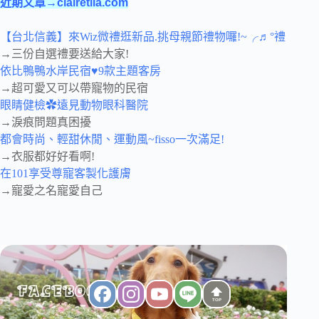
近期文章→clairetila.com
【台北信義】來Wiz微禮逛新品.挑母親節禮物囉!~╭♬°禮
→三份自選禮要送給大家!
依比鴨鴨水岸民宿♥9款主題客房
→超可愛又可以帶寵物的民宿
眼睛健檢✿遠見動物眼科醫院
→淚痕問題真困擾
都會時尚、輕甜休閒、運動風~fisso一次滿足!
→衣服都好好看啊!
在101享受尊寵客製化護膚
→寵愛之名寵愛自己
TOP