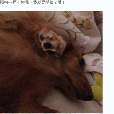
還拍~~再不摸我、我就要變臉了哦！