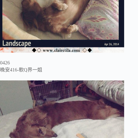
0426
晚安416-軟Q界一姐