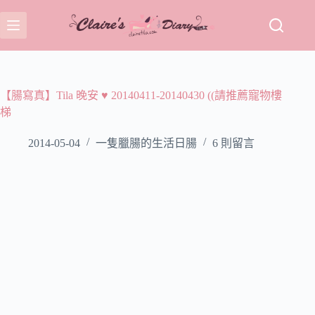
跳
至
主
要
內
容
【腸寫真】Tila 晚安 ♥ 20140411-20140430 ((請推薦寵物樓
梯
2014-05-04
一隻臘腸的生活日腸
6 則留言