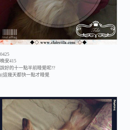
0425
晚安415
說好的十一點半前睡覺呢??
((這幾天都快一點才睡覺