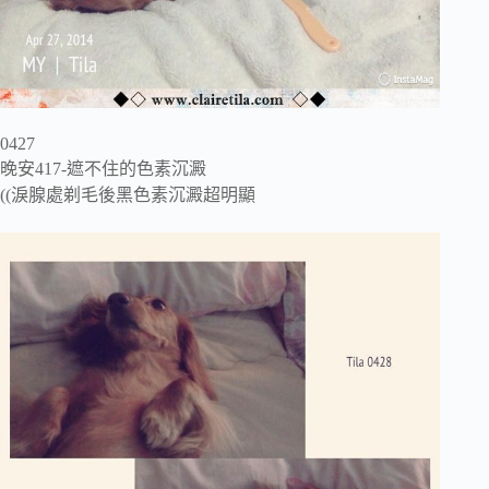
0427
晚安417-遮不住的色素沉澱
((淚腺處剃毛後黑色素沉澱超明顯