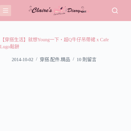
跳
至
主
要
內
容
【穿搭生活】就想Young一下‧超Q牛仔吊帶裙 x Cafe
Lugo鬆餅
2014-10-02
穿搭.配件.精品
10 則留言