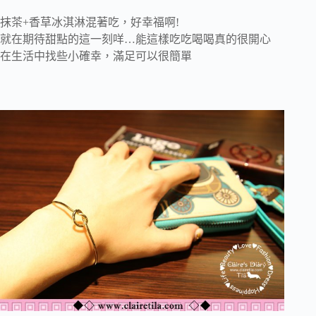
抹茶+香草冰淇淋混著吃，好幸福啊!
就在期待甜點的這一刻咩…能這樣吃吃喝喝真的很開心
在生活中找些小確幸，滿足可以很簡單