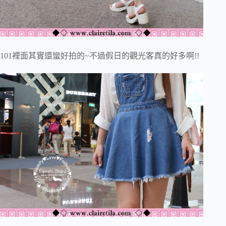
101裡面其實還蠻好拍的~不過假日的觀光客真的好多啊!!