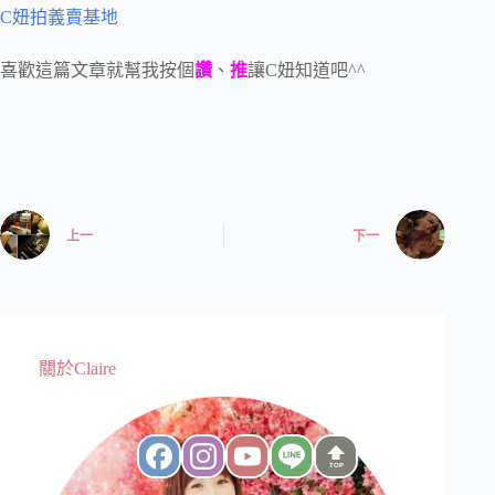
C妞拍義賣基地
喜歡這篇文章就幫我按個
讚
、
推
讓C妞知道吧^^
上一
下一
關於Claire
TOP