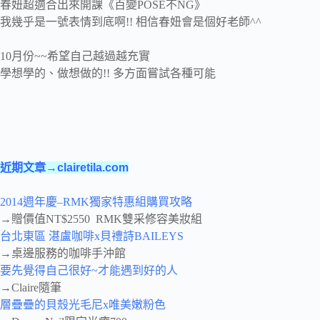
春妞超適合出來開課《百變POSE不NG》
我幾乎是一號表情到底啊!! 相信春妞會是個好老師^^
10月份~~希望自己越過越充實
學想學的、做想做的!! 多方面嘗試各種可能
近期文章→clairetila.com
2014週年慶–RMK獨家特惠組購買攻略
→贈價值NT$2550 RMK雙采修容美妝組
台北東區 湛盧咖啡x貝禮詩BAILEYS
→桌邊服務的咖啡手沖館
要先覺得自己很好~才能遇到好的人
→Claire隨筆
層疊疊的貝殼光毛尼x唯美嫩粉色