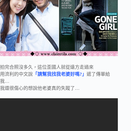
拍完合照沒多久，這位歪國人就從遠方走過來
用流利的中文說
「請幫我找我老婆好嗎?」
遞了傳單給
我…
我還很傷心的想說他老婆真的失蹤了…