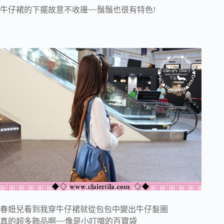
牛仔裙的下擺故意不收邊~~鬚鬚也很有特色!
春妞兒看到我穿牛仔裙就從包包中變出牛仔髮圈
真的超多飾品啊~~像是小叮噹的百寶袋