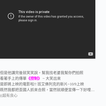
但是他講完後就笑笑說，幫我找老婆我幫你們拍照
看著手上的傳單
《控制》
~ 大笑出來
是即將上映的電影啦!! 班艾佛列克的新片~10/9上映
既然我都把歪國人抓來合照，當然就順便宣傳一下好哩…
((超有良心