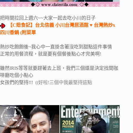
把時間拉回上週六~~大家一起去吃小川的日子
【C妞食記】台北信義 小川台灣居酒館 ♥ 台灣熱炒x
四川香鍋 (附菜單
熱炒吃飽飽後~我心中一直掛念著沒吃到甜點這件事情
正常的用餐流程，就是要有個餐後點心才完美啊!
雖然IRIS等等就要趕著去上班，我們三個還是決定找間咖
啡廳吃個小點心
女孩們的堅持!!!
((好啦!三個中我最堅持這點