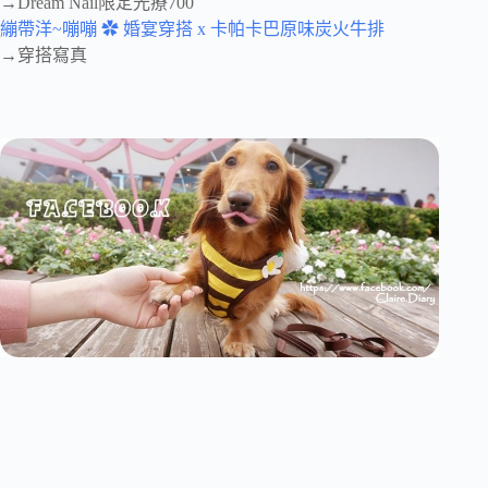
→Dream Nail限定光療700
繃帶洋~嘣嘣 ✿ 婚宴穿搭 x 卡帕卡巴原味炭火牛排
→穿搭寫真