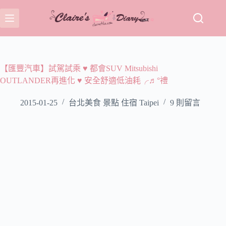
跳
至
主
要
內
容
【匯豐汽車】試駕試乘 ♥ 都會SUV Mitsubishi
OUTLANDER再進化 ♥ 安全舒適低油耗╭♬°禮
2015-01-25
台北美食 景點 住宿 Taipei
9 則留言