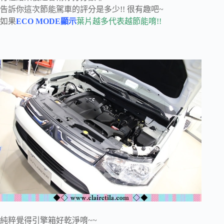
告訴你這次節能駕車的評分是多少!! 很有趣吧~
如果
ECO MODE顯示
葉片越多代表越節能唷!!
純粹覺得引擎箱好乾淨唷~~