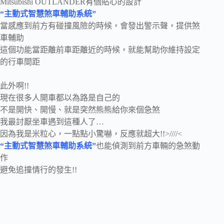
Mitsubishi OUTLANDER有個貼心的設計
“主動式智慧煞車輔助系統”
當感應到前方有碰撞風險的時候，會發出警示聲，提供煞
車輔助
這個功能當距離前車距離近的時候，就能幫助你維持設定
的行車間距
此外啊!!
現在很多人開車都以為路是自己的
不是開快、開慢、就是突然熊熊給你來個急煞
我最討厭坐車遇到這種人了…
因為我是米粒心，一點點小驚嚇，反應就超大!!>////<
“主動式智慧煞車輔助系統”
也能偵測到前方車輛的急煞動
作
避免追撞情行的發生!!