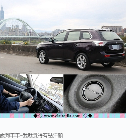
說到車車~我就覺得有點汗顏