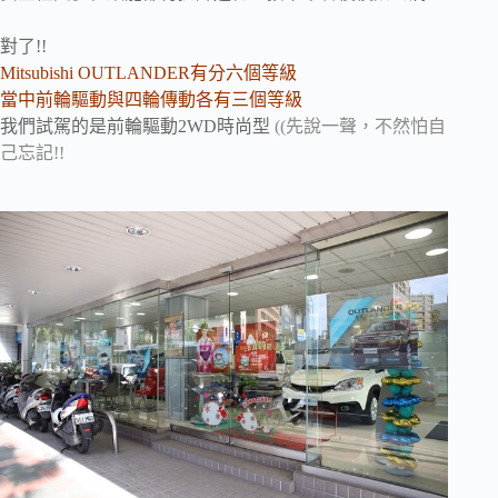
對了!!
Mitsubishi OUTLANDER有分六個等級
當中前輪驅動與四輪傳動各有三個等級
我們試駕的是前輪驅動2WD時尚型
((先說一聲，不然怕自
己忘記!!