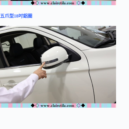
五爪型18吋鋁圈