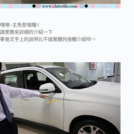
嘿嘿~主角登場囉!!
請業務來詳細的介紹一下
畢竟文字上的說明比不過實體的接觸介紹咩^^