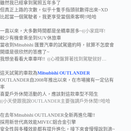
雖然我已經拿到駕照五年多了
但真正上路的次數，似乎十隻手指頭就數得出來~XD
比起當一個駕駛者，我更享受當個乘客啊!!哈哈
一直以來，大多數時間都是坐轎車居多~
((小家庭咩!
較少有機會乘坐到SUV休旅車
當收到Mitsubishi 匯豐汽車的試駕邀約時，就算不怎麼會
開還是很欣然的答應了~
我想坐看看大車車咩!!
((心裡盤算著找到駕駛就好…
這天試駕的車款為
Mitsubishi OUTLANDER
OUTLANDER自2008年推出以來，在市場擁有一定佔有
率
喜愛戶外休閒活動的人，應該對這款車型不陌生
((小天使跟我說OUTLANDER主要強調戶外休閒!!哈哈
在去年Mitsubishi OUTLANDER全新再進化囉!!
採用新世代高效能MIVEC鋁合金引擎
安全性與多種效能都有提升進化，接下來會慢慢說到滴~