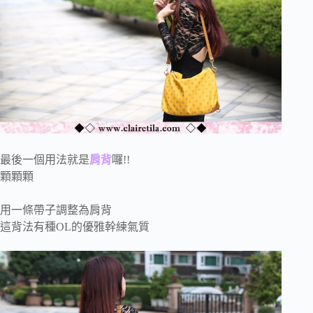
最後一個用法就是
肩背
囉!!
顆顆顆
用一條帶子調整為肩背
這背法有種OL的優雅幹練氣質