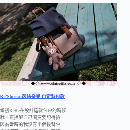
Re’Store:::芮絲朵兒 自定製包款
當初ReRe在設計這款包包的時候
就一直提醒自己開賣要記得搶
因為當時的我沒有半個後背包