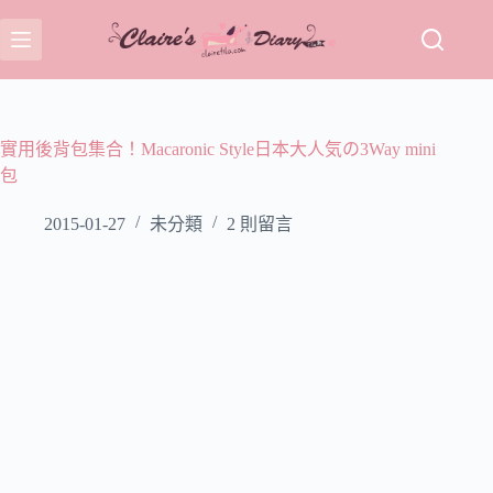
跳
至
主
要
內
容
實用後背包集合！Macaronic Style日本大人気の3Way mini
包
2015-01-27
未分類
2 則留言