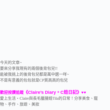
今天的文章~
要來分享我現有的兩個後背包兒!!
能被我挑上的後背包兒都是萬中選一咩~
不是有意義的包包就是CP質高高的包兒
《Claire’s Diary。C妞日記》
歡迎按讚追蹤
♥♥
愛上生活‧Claire與長毛臘腸妞Tila的日常！分享美食、寵
物、手作、旅遊、美妝