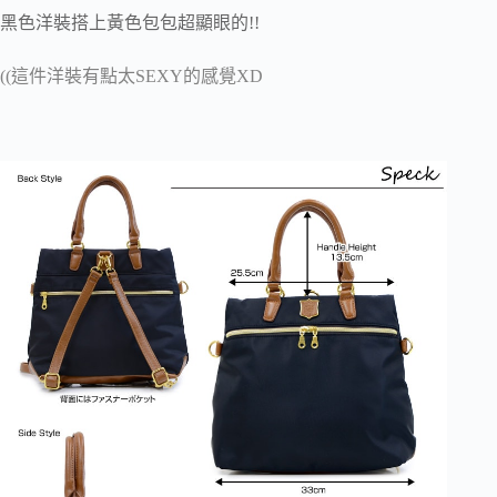
黑色洋裝搭上黃色包包超顯眼的!!
((這件洋裝有點太SEXY的感覺XD