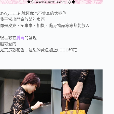
3Way mini包說迷你也不會真的太迷你
我平常出門會放帶的東西
像是皮夾、記事本、相機、隨身物品等等都能放入
很喜歡它
肩背
的呈現
超可愛的
尤其這款花色…溫暖的黃色加上LOGO印花