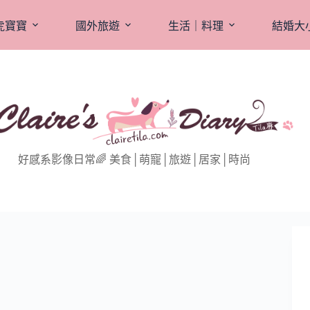
虎寶寶
國外旅遊
生活｜料理
結婚大
好感系影像日常🌈 美食│萌寵│旅遊│居家│時尚