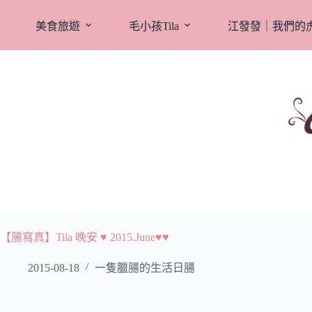
跳
至
美食旅遊
毛小孩Tila
江發發｜我們的
主
要
內
容
【腸寫真】Tila 晚安 ♥ 2015.June♥♥
2015-08-18
一隻臘腸的生活日腸