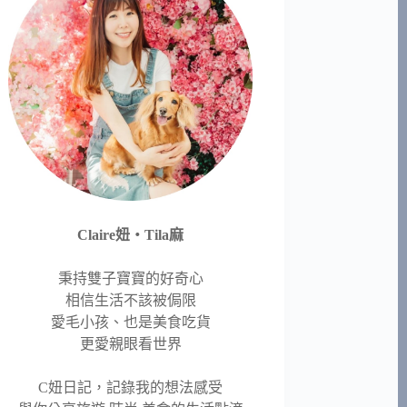
Claire妞‧Tila麻
秉持雙子寶寶的好奇心
相信生活不該被侷限
愛毛小孩、也是美食吃貨
更愛親眼看世界
C妞日記，記錄我的想法感受