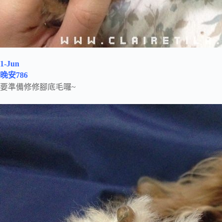
1-Jun
晚安786
要準備修修腳底毛囉~