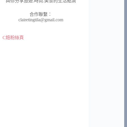
與你分享旅遊.時尚.美食的生活點滴
合作聯繫：
clairetingtila@gmail.com
C妞粉絲頁