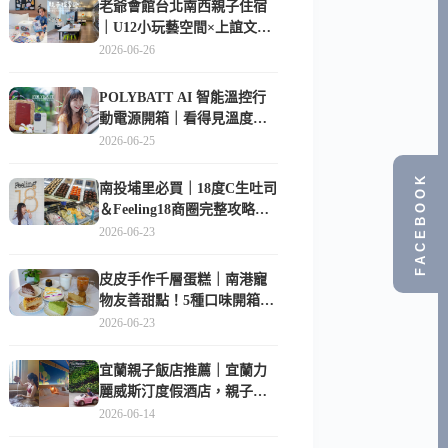
老爺會館台北南西親子住宿
｜U12小玩藝空間×上誼文
化，暑假帶孩子這樣玩
2026-06-26
POLYBATT AI 智能溫控行
動電源開箱｜看得見溫度與
電量，外出更安心的
2026-06-25
10000mAh 行動電源
FACEBOOK
南投埔里必買｜18度C生吐司
＆Feeling18商圈完整攻略，
在地人帶路這樣逛
2026-06-23
皮皮手作千層蛋糕｜南港寵
物友善甜點！5種口味開箱，
比Lady M便宜一半的台北隱
2026-06-23
藏版
宜蘭親子飯店推薦｜宜蘭力
麗威斯汀度假酒店，親子
房、Buffet、泳池、兒童俱樂
2026-06-14
部超適合放電