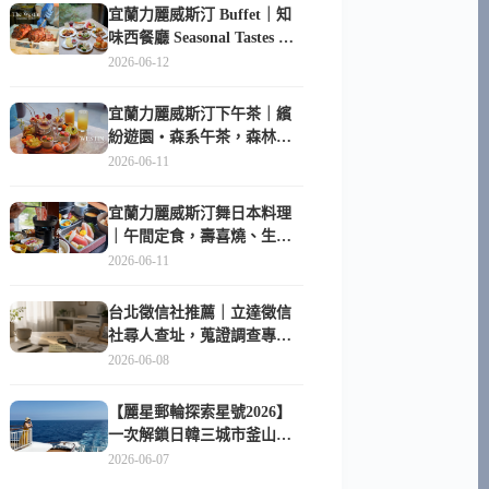
宜蘭力麗威斯汀 Buffet｜知
味西餐廳 Seasonal Tastes 晚
餐早餐吃什麼？
2026-06-12
宜蘭力麗威斯汀下午茶｜繽
紛遊園・森系午茶，森林系
甜點超好拍
2026-06-11
宜蘭力麗威斯汀舞日本料理
｜午間定食，壽喜燒、生魚
片與日式包廂空間
2026-06-11
台北徵信社推薦｜立達徵信
社尋人查址，蒐證調查專家
陪你找回失聯的家人
2026-06-08
【麗星郵輪探索星號2026】
一次解鎖日韓三城市釜山、
長崎、那霸｜餐點升級、表
2026-06-07
演更新、船上慶生超難忘