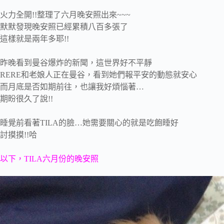
火力全開!!整理了六月晚安照出來~~~
默默發現晚安照已經累積八百多張了
這樣就是兩年多耶!!
昨晚看到曼谷爆炸的新聞，這世界好不平靜
RERE和老娘人正在曼谷，看到她們報平安的動態就安心
而月底是否如期前往，也讓我好煩惱著…
期盼很久了說!!
睡覺前看著TILA的臉…她需要關心的就是吃飽睡好
討摸摸!!哈
以下，TILA六月份的晚安照