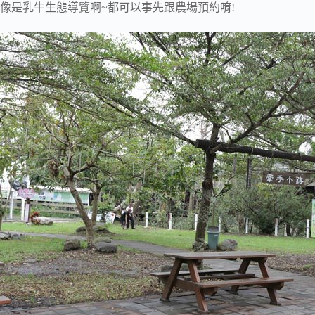
像是乳牛生態導覽啊~都可以事先跟農場預約唷!