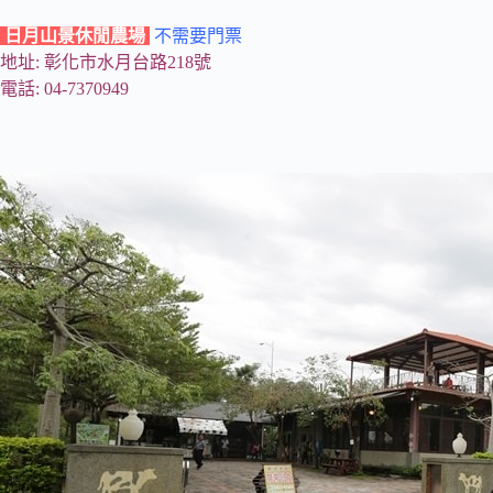
日月山景休閒農場
不需要門票
地址: 彰化市水月台路218號
電話: 04-7370949