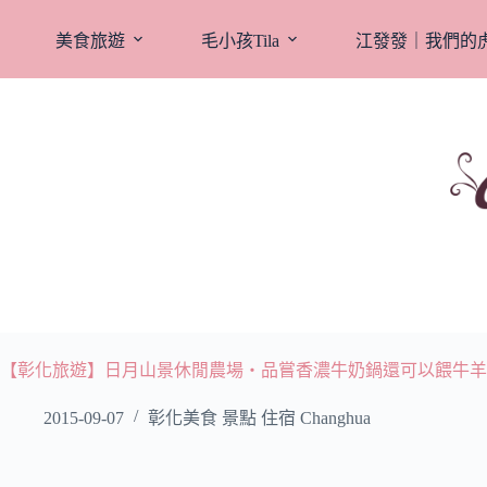
跳
至
美食旅遊
毛小孩Tila
江發發｜我們的
主
要
內
容
【彰化旅遊】日月山景休閒農場‧品嘗香濃牛奶鍋還可以餵牛羊
2015-09-07
彰化美食 景點 住宿 Changhua