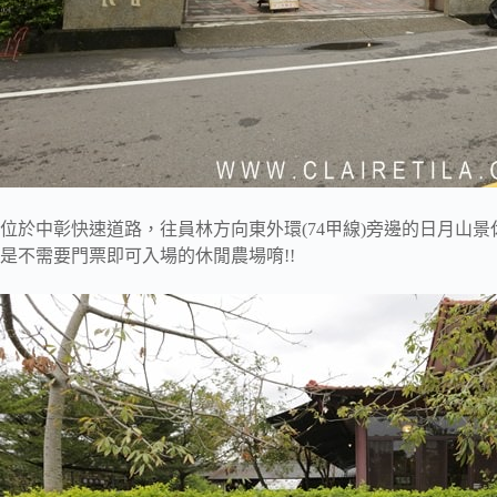
位於中彰快速道路，往員林方向東外環(74甲線)旁邊的日月山景
是不需要門票即可入場的休閒農場唷!!