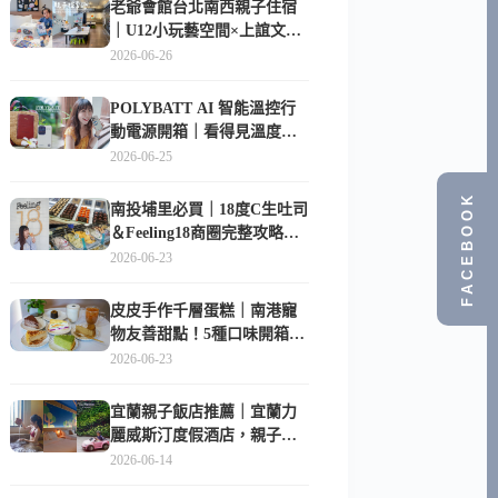
老爺會館台北南西親子住宿
｜U12小玩藝空間×上誼文
化，暑假帶孩子這樣玩
2026-06-26
POLYBATT AI 智能溫控行
動電源開箱｜看得見溫度與
電量，外出更安心的
2026-06-25
10000mAh 行動電源
FACEBOOK
南投埔里必買｜18度C生吐司
＆Feeling18商圈完整攻略，
在地人帶路這樣逛
2026-06-23
皮皮手作千層蛋糕｜南港寵
物友善甜點！5種口味開箱，
比Lady M便宜一半的台北隱
2026-06-23
藏版
宜蘭親子飯店推薦｜宜蘭力
麗威斯汀度假酒店，親子
房、Buffet、泳池、兒童俱樂
2026-06-14
部超適合放電