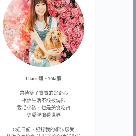
Claire妞‧Tila麻
秉持雙子寶寶的好奇心
相信生活不該被侷限
愛毛小孩、也是美食吃貨
更愛親眼看世界
C妞日記，記錄我的想法感受