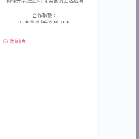
與你分享旅遊.時尚.美食的生活點滴
合作聯繫：
clairetingtila@gmail.com
C妞粉絲頁