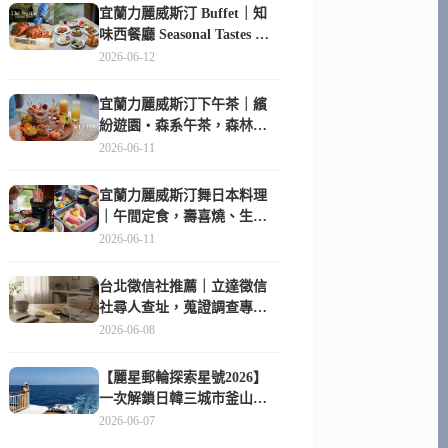
宜蘭力麗威斯汀 Buffet｜知
味西餐廳 Seasonal Tastes 晚
餐早餐吃什麼？
2026-06-12
宜蘭力麗威斯汀下午茶｜繽
紛遊園・森系午茶，森林系
甜點超好拍
2026-06-11
宜蘭力麗威斯汀舞日本料理
｜午間定食，壽喜燒、生魚
片與日式包廂空間
2026-06-11
台北徵信社推薦｜立達徵信
社尋人查址，蒐證調查專家
陪你找回失聯的家人
2026-06-08
【麗星郵輪探索星號2026】
一次解鎖日韓三城市釜山、
長崎、那霸｜餐點升級、表
2026-06-07
演更新、船上慶生超難忘