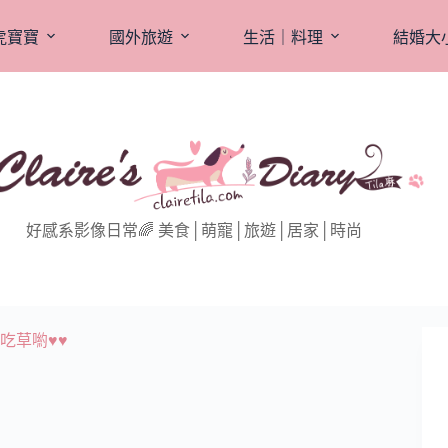
虎寶寶
國外旅遊
生活｜料理
結婚大
好感系影像日常🌈 美食│萌寵│旅遊│居家│時尚
吃草喲♥♥