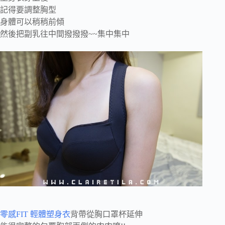
記得要調整胸型
身體可以稍稍前傾
然後把副乳往中間撥撥撥~~集中集中
零感FIT 輕體塑身衣
背帶從胸口罩杯延伸