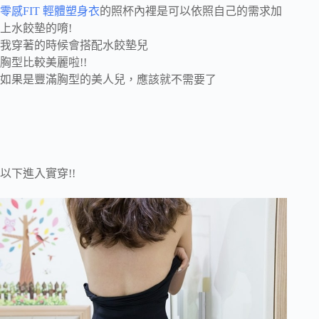
零感FIT 輕體塑身衣
的照杯內裡是可以依照自己的需求加
上水餃墊的唷!
我穿著的時候會搭配水餃墊兒
胸型比較美麗啦!!
如果是豐滿胸型的美人兒，應該就不需要了
以下進入實穿!!