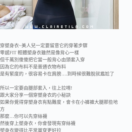
穿塑身衣~美人兒一定要留意它的穿著步驟
零感FIT 輕體塑身衣雖然是像背心一樣
但千萬別傻傻把它當一般背心由頭套入穿
因為它的布料不是普通衣物布料
是有緊度的，很容易卡在肩膀….到時候很難脫就尷尬了
所以一定要由腿部套入，往上拉唷!
跟大家分享一個穿塑身衣的小秘訣
如果你覺得穿塑身衣有點難度，會卡在小褲褲大腿那些地
方
那麼…你可以先穿絲襪
然後穿上塑身衣，你會發現有穿絲襪
塑身衣變得比平常單穿更好拉