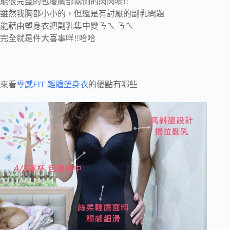
能很完整的包覆胸部兩側的肉肉唷!!
雖然我胸部小小的，但還是有討厭的副乳問題
能藉由塑身衣把副乳集中變ㄋㄟ ㄋㄟ
完全就是件大喜事咩!!哈哈
來看
零感FIT 輕體塑身衣
的優點有哪些