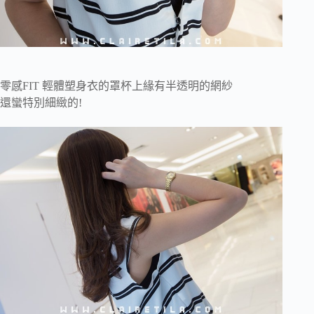
零感FIT 輕體塑身衣的罩杯上緣有半透明的網紗
還蠻特別細緻的!