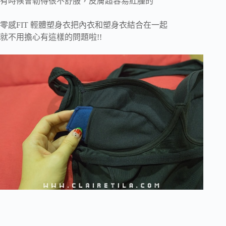
有時候會勒得很不舒服，皮膚超容易紅腫的
零感FIT 輕體塑身衣把內衣和塑身衣結合在一起
就不用擔心有這樣的問題啦!!