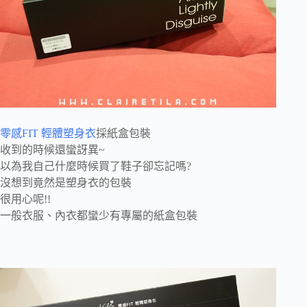
零感FIT 輕體塑身衣
採紙盒包裝
收到的時候還蠻訝異~
以為我自己什麼時候買了鞋子卻忘記嗎?
沒想到竟然是塑身衣的包裝
很用心呢!!
一般衣服、內衣都蠻少有專屬的紙盒包裝