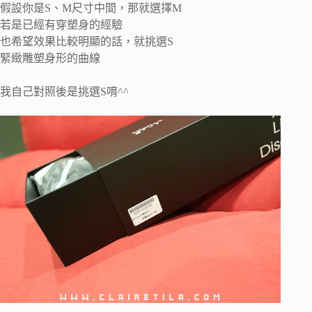
假設你是S、M尺寸中間，那就選擇M
若是已經有穿塑身的經驗
也希望效果比較明顯的話，就挑選S
緊緻雕塑身形的曲線
我自己對照後是挑選S唷^^