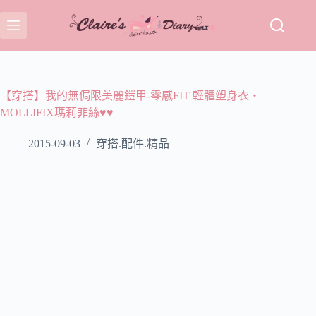
跳
至
主
要
內
容
【穿搭】我的無侷限美麗鎧甲-零感FIT 輕體塑身衣‧
MOLLIFIX瑪莉菲絲♥♥
2015-09-03
穿搭.配件.精品