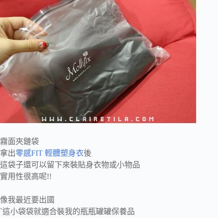
霧面夾鏈袋
拿出
零感FIT 輕體塑身衣
後
這袋子還可以留下來裝貼身衣物或小物品
實用性很高呢!!
像我最近要出國
ˋ這小袋袋就適合裝我的瓶瓶罐罐保養品