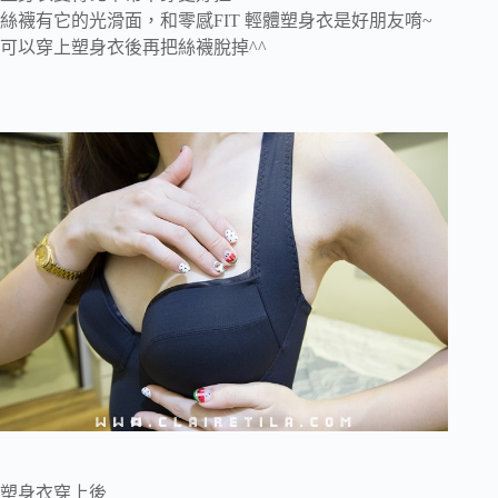
絲襪有它的光滑面，和零感FIT 輕體塑身衣是好朋友唷~
可以穿上塑身衣後再把絲襪脫掉^^
塑身衣穿上後