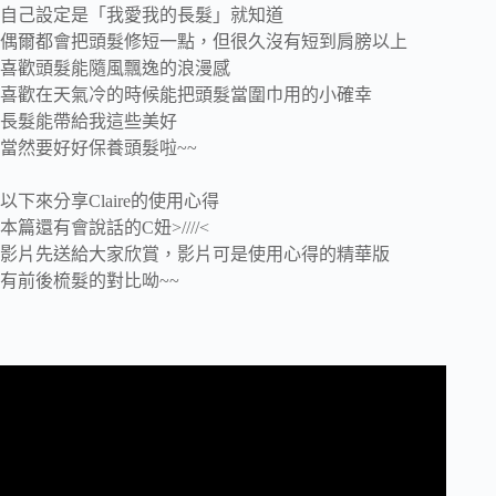
自己設定是「我愛我的長髮」就知道
偶爾都會把頭髮修短一點，但很久沒有短到肩膀以上
喜歡頭髮能隨風飄逸的浪漫感
喜歡在天氣冷的時候能把頭髮當圍巾用的小確幸
長髮能帶給我這些美好
當然要好好保養頭髮啦~~
以下來分享Claire的使用心得
本篇還有會說話的C妞>////<
影片先送給大家欣賞，影片可是使用心得的精華版
有前後梳髮的對比呦~~