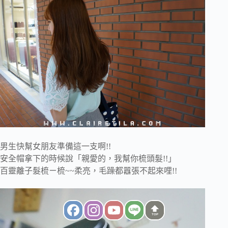
男生快幫女朋友準備這一支啊!!
安全帽拿下的時候說「親愛的，我幫你梳頭髮!!」
百靈離子髮梳ㄧ梳~~柔亮，毛躁都囂張不起來哩!!
TOP