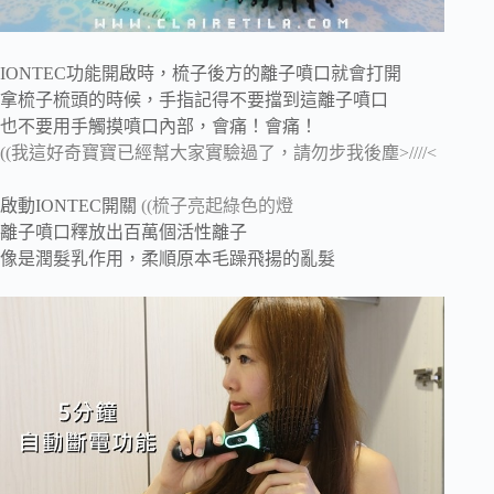
IONTEC功能開啟時，梳子後方的離子噴口就會打開
拿梳子梳頭的時候，手指記得不要擋到這離子噴口
也不要用手觸摸噴口內部，會痛！會痛！
((我這好奇寶寶已經幫大家實驗過了，請勿步我後塵>////<
啟動IONTEC開關
((梳子亮起綠色的燈
離子噴口釋放出百萬個活性離子
像是潤髮乳作用，柔順原本毛躁飛揚的亂髮