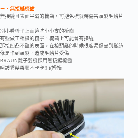
ㄧ、無接縫梳齒
無接縫且表面平滑的梳齒，可避免梳髮時傷害頭髮毛鱗片
別小看梳子上面這些小小支的梳齒
有些做工粗糙的梳子，梳齒上可能會有接縫
那接凹凸不整的表面，在梳頭髮的時候很容易傷害到髮絲
像是卡到頭髮，造成毛鱗片受傷
BRAUN離子髮梳採用無接縫梳齒
呵護秀髮柔順不卡卡!!
((拇指