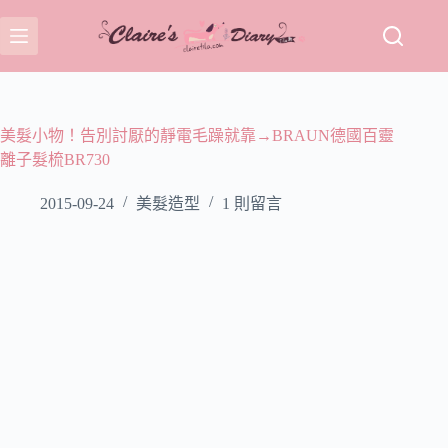
跳
至
主
要
內
容
美髮小物！告別討厭的靜電毛躁就靠→BRAUN德國百靈
離子髮梳BR730
2015-09-24
美髮造型
1 則留言