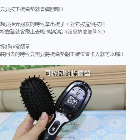
只要按下梳齒墊就會彈開唷!!
想要捉弄朋友的時候拿出梳子，對它按這個按鈕
梳齒墊就會飛出去啦!!哇哈哈
((誰會這麼無聊XD
拆卸非常簡單
裝回去的時候只需要將梳齒墊朝正確位置卡入就可以囉!!