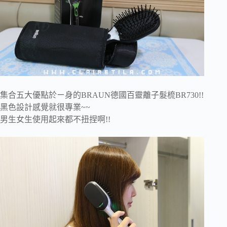
集合五大優點於ㄧ身的BRAUN德國百靈離子髮梳BR730!!
黑色設計感覺就很專業~~
男生女生使用起來都不扭捏啊!!