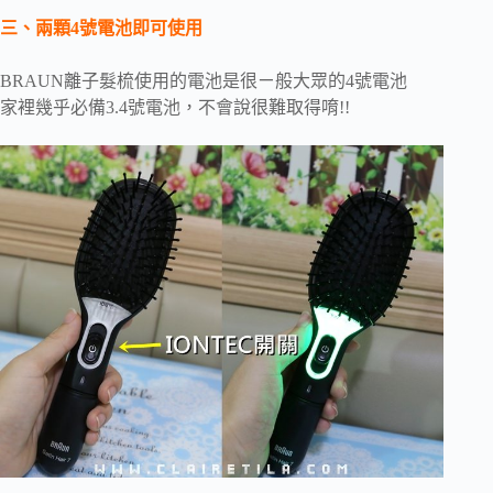
三、兩顆4號電池即可使用
BRAUN離子髮梳使用的電池是很ㄧ般大眾的4號電池
家裡幾乎必備3.4號電池，不會說很難取得唷!!