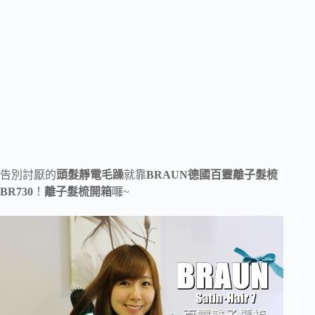
告別討厭的
頭髮靜電毛躁
就靠
BRAUN德國百靈離子髮梳
BR730
！
離子髮梳開箱
囉~