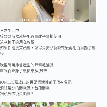
日常生活中
梳頭髮時候就搭配百靈離子髮梳使用
這款梳子適用在乾髮
如果你剛洗完頭髮，記得先把頭髮吹乾後再用百靈離子髮
梳
吹髮時可能會產生的靜電毛躁感
就讓百靈離子髮梳來解決吧!
IONTEC釋放出的百萬個活性離子帶有負電
消除髮絲的靜電感，包覆靜電
讓頭髮恢復柔順度!!