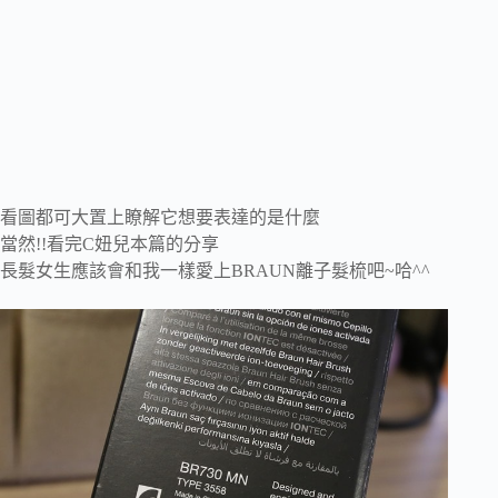
看圖都可大置上瞭解它想要表達的是什麼
當然!!看完C妞兒本篇的分享
長髮女生應該會和我一樣愛上BRAUN離子髮梳吧~哈^^