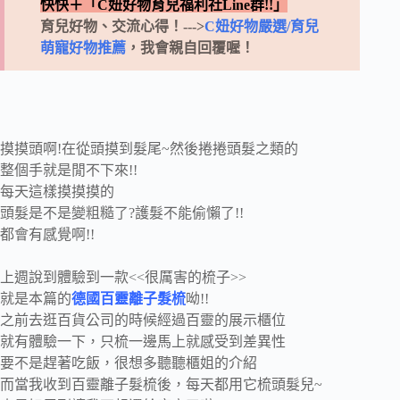
快快＋「C妞好物育兒福利社Line群!!」
育兒好物、交流心得！--->
C妞好物嚴選/育兒
萌寵好物推薦
，我會親自回覆喔！
摸摸頭啊!在從頭摸到髮尾~然後捲捲頭髮之類的
整個手就是閒不下來!!
每天這樣摸摸摸的
頭髮是不是變粗糙了?護髮不能偷懶了!!
都會有感覺啊!!
上週說到體驗到一款<<很厲害的梳子>>
就是本篇的
德國百靈離子髮梳
呦!!
之前去逛百貨公司的時候經過百靈的展示櫃位
就有體驗一下，只梳一邊馬上就感受到差異性
要不是趕著吃飯，很想多聽聽櫃姐的介紹
而當我收到百靈離子髮梳後，每天都用它梳頭髮兒~