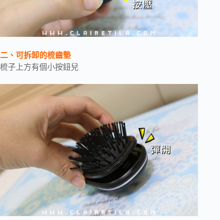
二、可拆卸的梳齒墊
梳子上方有個小按鈕兒