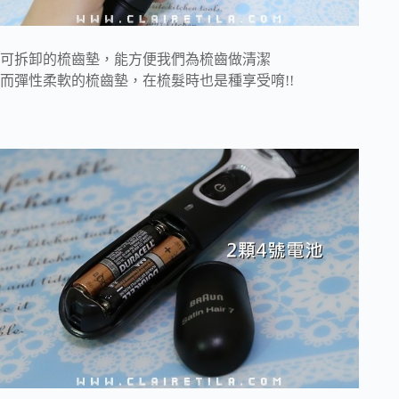
可拆卸的梳齒墊，能方便我們為梳齒做清潔
而彈性柔軟的梳齒墊，在梳髮時也是種享受唷!!