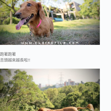
跑著跑著
舌頭越來越長啦!!