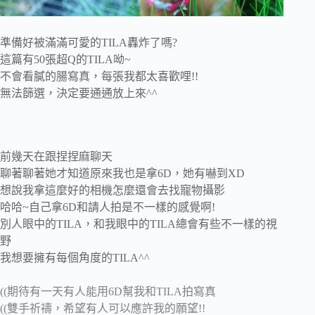
準備好被滿滿可愛的TILA轟炸了嗎?
這篇有50張超Q的TILA呦~
不會看膩的腸寫真，每張我都太喜歡哩!!
無法篩選，決定要通通放上來^^
前幾天在跟捏捏麻聊天
聊著聊著她才知道原來我也是拿6D，她有嚇到XD
想說我拿這麼好的相機怎麼還會去找寵物攝影
哈哈~自己拿6D和請人拍是不一樣的感覺啊!
別人眼中的TILA，和我眼中的TILA總會有些不一樣的視
野
我想要擁有每個角度的TILA^^
((期待有一天有人能用6D幫我和TILA拍寫真
((雙手祈禱，希望有人可以應許我的願望!!