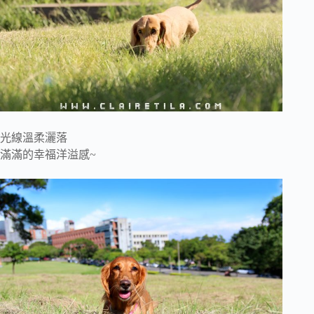
光線溫柔灑落
滿滿的幸福洋溢感~