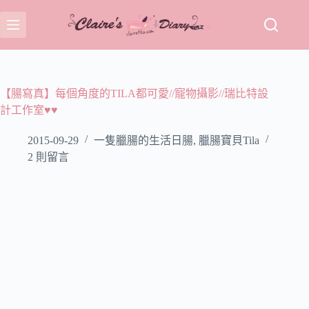
跳
至
主
要
內
容
【腸寫真】每個角度的TILA都可愛//‏寵物攝影//瑞比特設
計工作室♥♥
2015-09-29
一隻臘腸的生活日腸
,
臘腸寶貝Tila
2 則留言