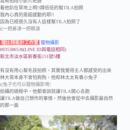
我有拍段小影片紀錄
看他趴在草地上啊!!蹲低低的幫TILA拍照
我內心真的是超感動的耶!!
因為已經很久沒有人這樣幫TILA拍照了
((一把鼻涕一把眼淚
瑞比特設計工作室
寵物攝影
0935386538(LINE ID與電話相同)
新北市淡水區新春街151號5樓
有沒有用心幫毛孩拍照，其實我覺得主人都感受的出來
林大哥本身不會怕狗狗，他和林太太有養小兔子
((兔子也可以寵物攝影唷!
拍攝的過程中，他都會說就讓TILA開心去跑
讓TILA做自己想作的事情，然後他會從中去攝影最自然
的那一面