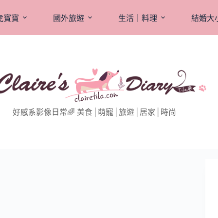
虎寶寶
國外旅遊
生活｜料理
結婚大
好感系影像日常🌈 美食│萌寵│旅遊│居家│時尚