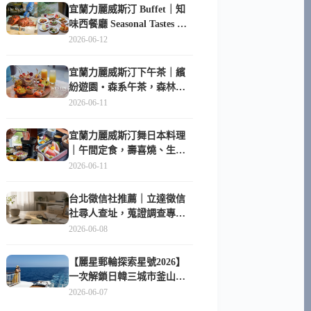
宜蘭力麗威斯汀 Buffet｜知
味西餐廳 Seasonal Tastes 晚
餐早餐吃什麼？
2026-06-12
宜蘭力麗威斯汀下午茶｜繽
紛遊園・森系午茶，森林系
甜點超好拍
2026-06-11
宜蘭力麗威斯汀舞日本料理
｜午間定食，壽喜燒、生魚
片與日式包廂空間
2026-06-11
台北徵信社推薦｜立達徵信
社尋人查址，蒐證調查專家
陪你找回失聯的家人
2026-06-08
【麗星郵輪探索星號2026】
一次解鎖日韓三城市釜山、
長崎、那霸｜餐點升級、表
2026-06-07
演更新、船上慶生超難忘