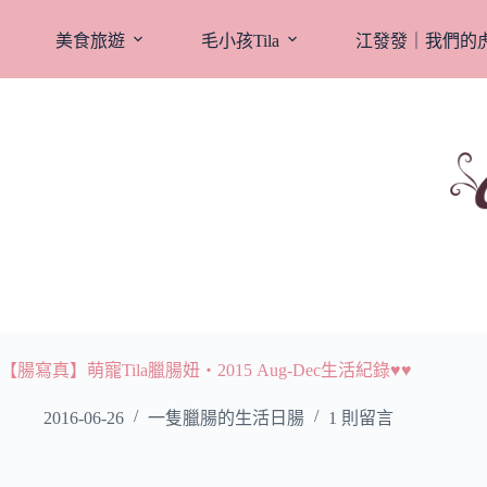
跳
至
美食旅遊
毛小孩Tila
江發發｜我們的
主
要
內
容
【腸寫真】萌寵Tila臘腸妞‧2015 Aug-Dec生活紀錄♥♥
2016-06-26
一隻臘腸的生活日腸
1 則留言