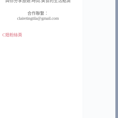
與你分享旅遊.時尚.美食的生活點滴
合作聯繫：
clairetingtila@gmail.com
C妞粉絲頁