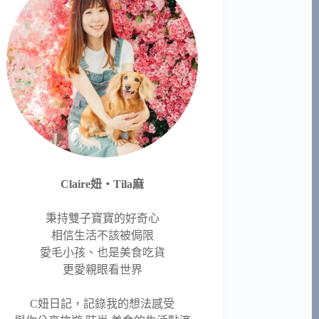
Claire妞‧Tila麻
秉持雙子寶寶的好奇心
相信生活不該被侷限
愛毛小孩、也是美食吃貨
更愛親眼看世界
C妞日記，記錄我的想法感受