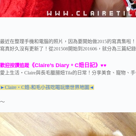
最近在整理手機和電腦的照片，因為要開始做2015的寫真集啦！都
寫真好久沒有更新了！從201508開始到201606，就分為三篇紀錄
《Claire’s Diary。C妞日記》
歡迎按讚追蹤
♥♥
愛上生活‧Claire與長毛臘腸妞Tila的日常！分享美食、寵物
►Claire‧C妞-和毛小孩吃喝玩樂世界地圖◄
～