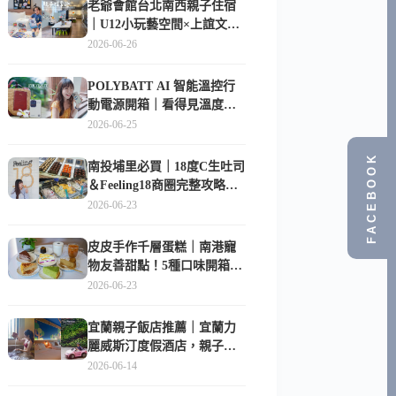
老爺會館台北南西親子住宿
｜U12小玩藝空間×上誼文
化，暑假帶孩子這樣玩
2026-06-26
POLYBATT AI 智能溫控行
動電源開箱｜看得見溫度與
電量，外出更安心的
2026-06-25
10000mAh 行動電源
FACEBOOK
南投埔里必買｜18度C生吐司
＆Feeling18商圈完整攻略，
在地人帶路這樣逛
2026-06-23
皮皮手作千層蛋糕｜南港寵
物友善甜點！5種口味開箱，
比Lady M便宜一半的台北隱
2026-06-23
藏版
宜蘭親子飯店推薦｜宜蘭力
麗威斯汀度假酒店，親子
房、Buffet、泳池、兒童俱樂
2026-06-14
部超適合放電