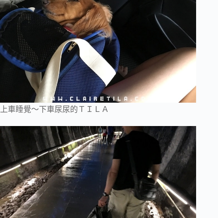
上車睡覺～下車尿尿的ＴＩＬＡ