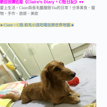
《Claire’s Diary。C妞日記》
歡迎按讚追蹤
♥♥
愛上生活‧Claire與長毛臘腸妞Tila的日常！分享美食、寵
物、手作、旅遊、美妝
►Claire‧C妞-和毛小孩吃喝玩樂世界地圖◄