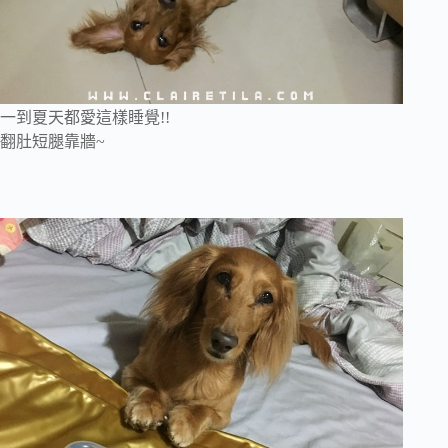
一到夏天都愛這樣睡覺!!
翻肚短腿靠牆~