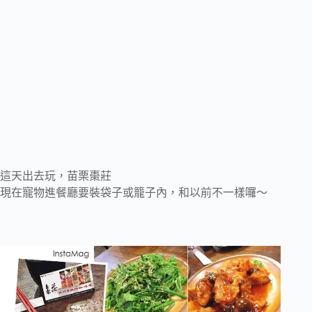
這天出去玩，苗栗棗莊
現在寵物進餐廳要裝袋子或籠子內，和以前不一樣囉～