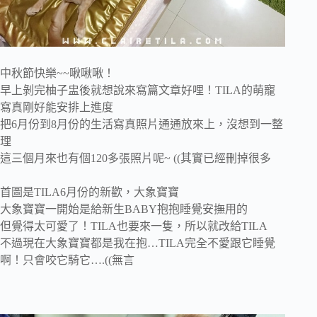
中秋節快樂~~啾啾啾！
早上剝完柚子盅後就想說來寫篇文章好哩！TILA的萌寵
寫真剛好能安排上進度
把6月份到8月份的生活寫真照片通通放來上，沒想到一整
理
這三個月來也有個120多張照片呢~ ((其實已經刪掉很多
首圖是TILA6月份的新歡，大象寶寶
大象寶寶一開始是給新生BABY抱抱睡覺安撫用的
但覺得太可愛了！TILA也要來一隻，所以就改給TILA
不過現在大象寶寶都是我在抱…TILA完全不愛跟它睡覺
啊！只會咬它騎它….((無言