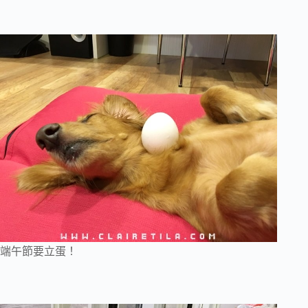
端午節要立蛋！