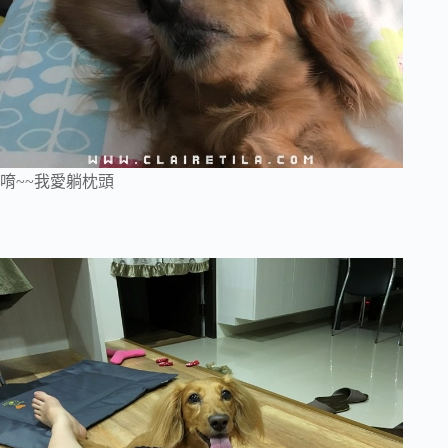
唷~~我愛躺枕頭