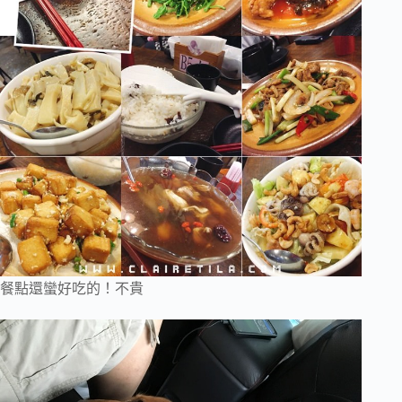
餐點還蠻好吃的！不貴