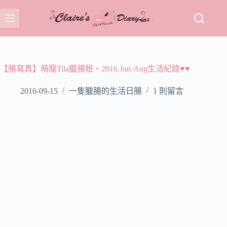
跳
至
主
要
內
容
【腸寫真】萌寵Tila臘腸妞‧2016 Jun-Aug生活紀錄♥♥
2016-09-15
一隻臘腸的生活日腸
1 則留言