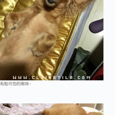
有點可怕的啾咪~