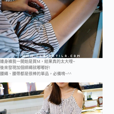
連身褲我一開始是買M，結果真的太大哩~
後來發現加個綁繩就嘟嘟好!
腰繩、腰帶都是很棒的單品，必備唷~^^