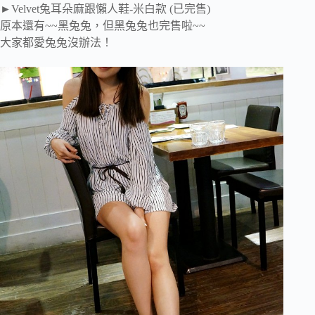
►Velvet兔耳朵麻跟懶人鞋-米白款 (已完售)
原本還有~~黑兔兔，但黑兔兔也完售啦~~
大家都愛兔兔沒辦法！