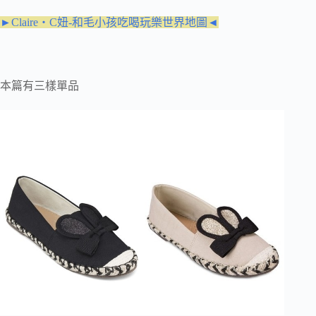
►Claire‧C妞-和毛小孩吃喝玩樂世界地圖◄
本篇有三樣單品