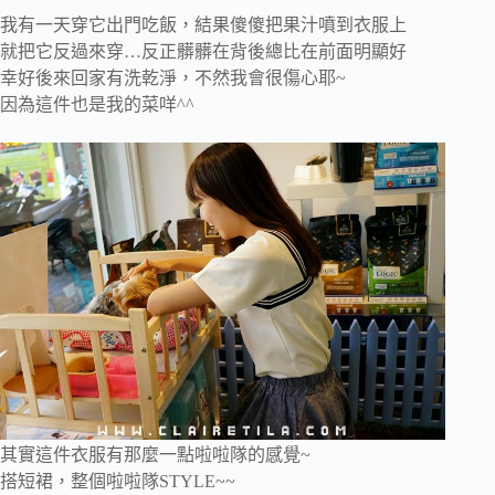
我有一天穿它出門吃飯，結果傻傻把果汁噴到衣服上
就把它反過來穿…反正髒髒在背後總比在前面明顯好
幸好後來回家有洗乾淨，不然我會很傷心耶~
因為這件也是我的菜咩^^
其實這件衣服有那麼一點啦啦隊的感覺~
搭短裙，整個啦啦隊STYLE~~