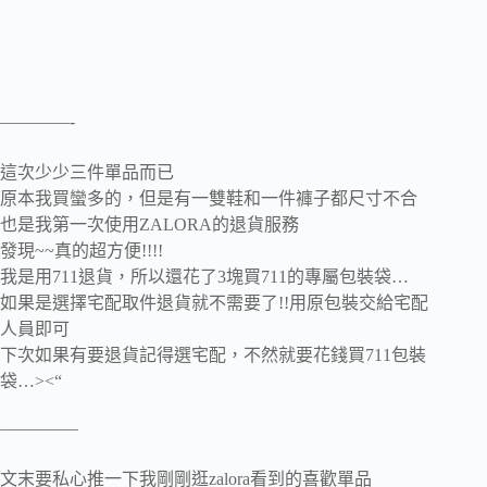
————-
這次少少三件單品而已
原本我買蠻多的，但是有一雙鞋和一件褲子都尺寸不合
也是我第一次使用ZALORA的退貨服務
發現~~真的超方便!!!!
我是用711退貨，所以還花了3塊買711的專屬包裝袋…
如果是選擇宅配取件退貨就不需要了!!用原包裝交給宅配
人員即可
下次如果有要退貨記得選宅配，不然就要花錢買711包裝
袋…><“
————–
文末要私心推一下我剛剛逛zalora看到的喜歡單品