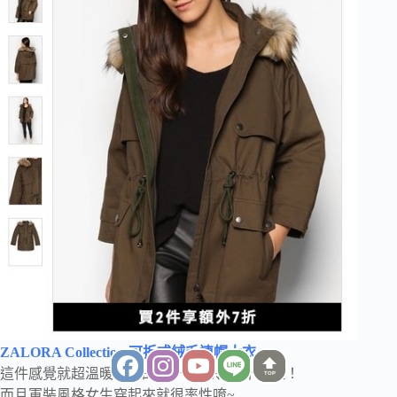
ZALORA Collection 可拆式絨毛連帽大衣
這件感覺就超溫暖舒服的啊~~有毛領就不一樣！
TOP
而且軍裝風格女生穿起來就很率性唷~