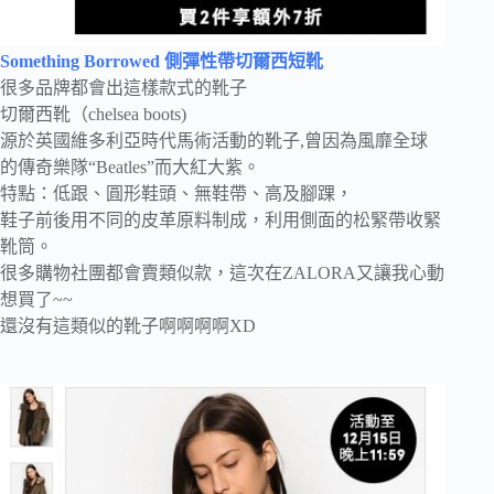
Something Borrowed 側彈性帶切爾西短靴
很多品牌都會出這樣款式的靴子
切爾西靴（chelsea boots)
源於英國維多利亞時代馬術活動的靴子,曾因為風靡全球
的傳奇樂隊“Beatles”而大紅大紫。
特點：低跟、圓形鞋頭、無鞋帶、高及腳踝，
鞋子前後用不同的皮革原料制成，利用側面的松緊帶收緊
靴筒。
很多購物社團都會賣類似款，這次在ZALORA又讓我心動
想買了~~
還沒有這類似的靴子啊啊啊啊XD