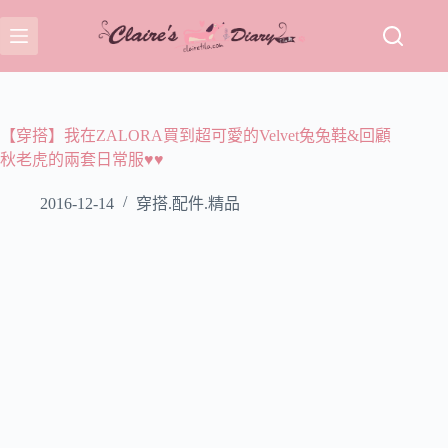
跳
至
主
要
內
容
【穿搭】我在ZALORA買到超可愛的Velvet兔兔鞋&回顧
秋老虎的兩套日常服♥♥
2016-12-14
穿搭.配件.精品