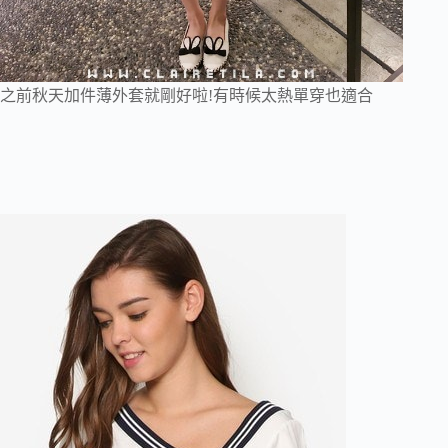
之前秋天加件薄外套就剛好啦!有時候太熱單穿也適合