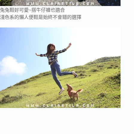
兔兔鞋好可愛~搭牛仔褲也適合
淺色系的懶人便鞋是始終不會錯的選擇