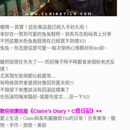
喔唷~~其實！這些單品我已經入手好久啦！
幸好在一買到可愛的兔兔鞋時，就有先在粉絲頁上分享
不然這雙米色兔兔鞋現在已經買不到哩XD
兔兔，你怎麼這麼可愛~~每次穿她心情都好好der說~
雖然說現在冬天了~~~而前陣子時不時都會來個秋老虎反
撲！
尤其現在氣候都比較異常…
有時候突然會覺得好像回到夏天呢!!!
不過接下來應該沒有回溫這檔事了
在低溫特報來臨前~我要先發文….涼一下XD
《Claire’s Diary。C妞日記》
歡迎按讚追蹤
♥♥
愛上生活‧Claire與長毛臘腸妞Tila的日常！分享美食、寵
物、手作、旅遊、美妝