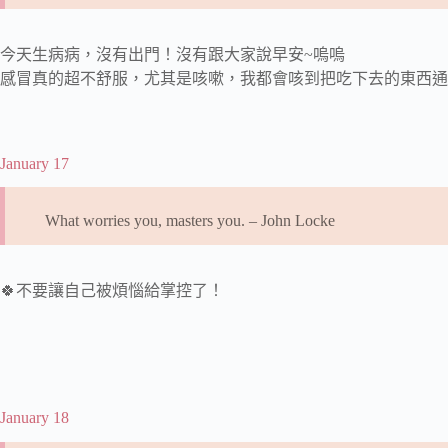
今天生病病，沒有出門！沒有跟大家說早安~嗚嗚
感冒真的超不舒服，尤其是咳嗽，我都會咳到把吃下去的東西通通
January 17
What worries you, masters you. – John Locke
🍀不要讓自己被煩惱給掌控了！
January 18