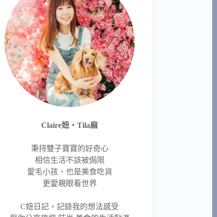
Claire妞‧Tila麻
秉持雙子寶寶的好奇心
相信生活不該被侷限
愛毛小孩、也是美食吃貨
更愛親眼看世界
C妞日記，記錄我的想法感受