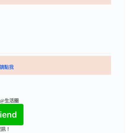
請點我
E@生活圈
資訊！