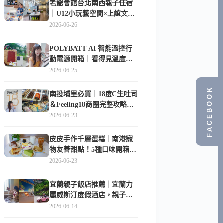
老爺會館台北南西親子住宿
｜U12小玩藝空間×上誼文
化，暑假帶孩子這樣玩
2026-06-26
POLYBATT AI 智能溫控行
動電源開箱｜看得見溫度與
電量，外出更安心的
2026-06-25
10000mAh 行動電源
FACEBOOK
南投埔里必買｜18度C生吐司
＆Feeling18商圈完整攻略，
在地人帶路這樣逛
2026-06-23
皮皮手作千層蛋糕｜南港寵
物友善甜點！5種口味開箱，
比Lady M便宜一半的台北隱
2026-06-23
藏版
宜蘭親子飯店推薦｜宜蘭力
麗威斯汀度假酒店，親子
房、Buffet、泳池、兒童俱樂
2026-06-14
部超適合放電