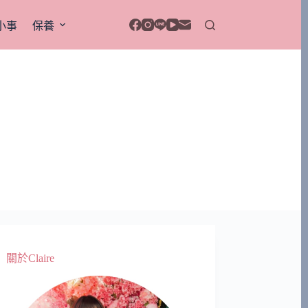
小事
保養
關於Claire