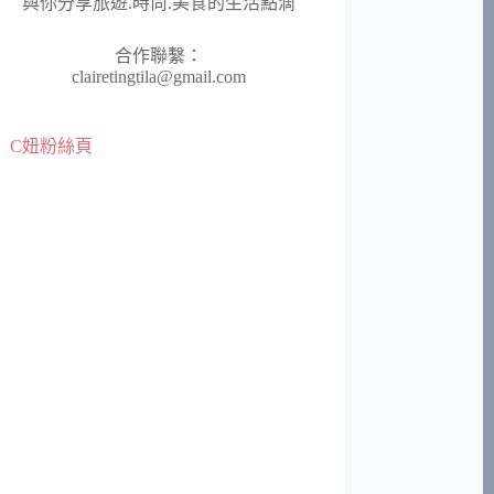
與你分享旅遊.時尚.美食的生活點滴
合作聯繫：
clairetingtila@gmail.com
C妞粉絲頁