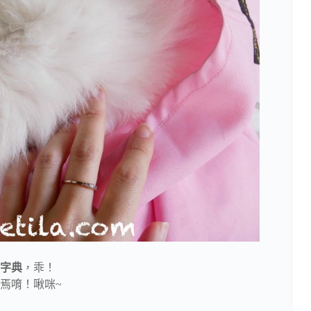
字典
，乖！
焉唷！啾咪~