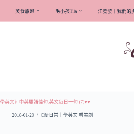
跳
至
美食旅遊
毛小孩Tila
江發發｜我們的
主
要
內
容
學英文》中英雙語佳句.英文每日一句 (7)♥♥
2018-01-20
C妞日常｜學英文 看美劇