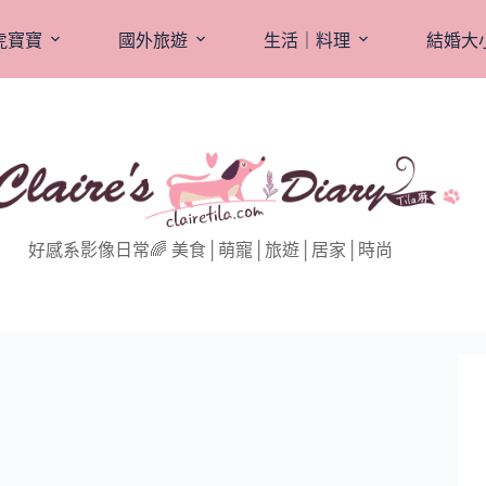
虎寶寶
國外旅遊
生活｜料理
結婚大
好感系影像日常🌈 美食│萌寵│旅遊│居家│時尚