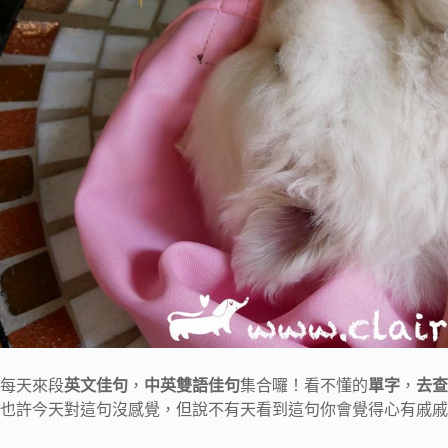
每天來段
英文佳句
，
中英雙語佳句
集合囉！看不懂的
單字
，
去查
也許今天對這句沒感覺，但說不有天看到這句你會覺得心有戚戚