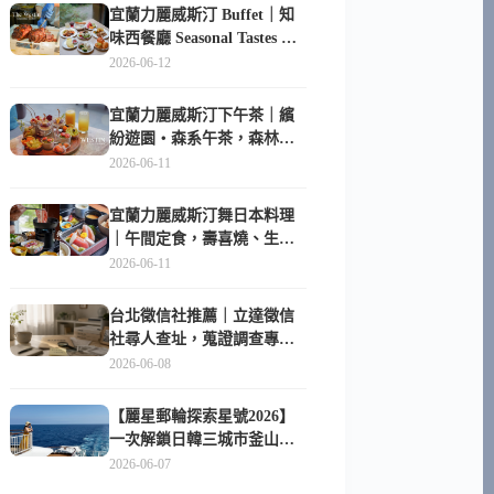
宜蘭力麗威斯汀 Buffet｜知
味西餐廳 Seasonal Tastes 晚
餐早餐吃什麼？
2026-06-12
宜蘭力麗威斯汀下午茶｜繽
紛遊園・森系午茶，森林系
甜點超好拍
2026-06-11
宜蘭力麗威斯汀舞日本料理
｜午間定食，壽喜燒、生魚
片與日式包廂空間
2026-06-11
台北徵信社推薦｜立達徵信
社尋人查址，蒐證調查專家
陪你找回失聯的家人
2026-06-08
【麗星郵輪探索星號2026】
一次解鎖日韓三城市釜山、
長崎、那霸｜餐點升級、表
2026-06-07
演更新、船上慶生超難忘