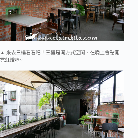
▲ 來去三樓看看吧！三樓是開方式空間，在晚上會點開
霓虹燈唷~