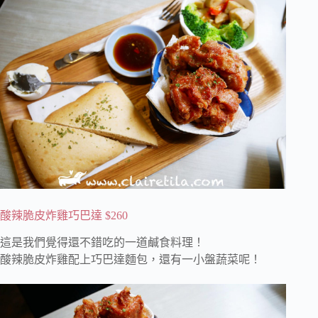
酸辣脆皮炸雞巧巴達 $260
這是我們覺得還不錯吃的一道鹹食料理！
酸辣脆皮炸雞配上巧巴達麵包，還有一小盤蔬菜呢！