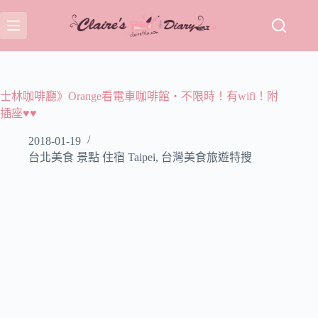
跳
至
主
要
內
容
士林咖啡廳》Orange看電車咖啡館‧不限時！有wifi！附
插座♥♥
2018-01-19
台北美食 景點 住宿 Taipei
,
台灣美食旅遊特搜