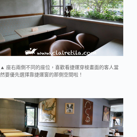
▲ 座右兩側不同的座位，喜歡看捷運穿梭畫面的客人當
然要優先選擇靠捷運窗的那側空間啦！