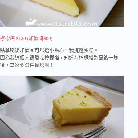
檸檬塔 $120 (加價購$90)
點拿鐵後加價90可以選小點心，我挑選蛋糕。
因為我這個人很愛吃檸檬塔，知道有檸檬塔剩最後一塊
後，當然要選檸檬塔啊！