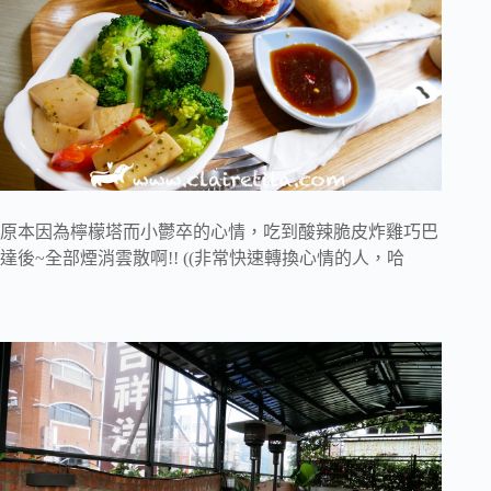
原本因為檸檬塔而小鬱卒的心情，吃到酸辣脆皮炸雞巧巴
達後~全部煙消雲散啊!! ((非常快速轉換心情的人，哈