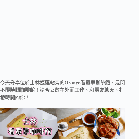
今天分享位於
士林捷運站
旁的
Orange看電車咖啡館
，是間
不限時間咖啡館
！適合喜歡在
外面工作
、和
朋友聊天
、
打
發時間
的你！