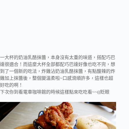
一大杯的奶油乳酪抹醬，本身沒有太重的味道，搭配巧巴
達很適合！而這麼大杯全部都配巧巴達好像也吃不完，想
到了一個新的吃法，炸雞沾奶油乳酪抹醬，有點酸辣的炸
雞加上抹醬後，整個變溫柔啦~口感滑順許多，這樣也超
好吃的啊！
下次你到看電車咖啡館的時候這樣點來吃吃看~~((眨眼