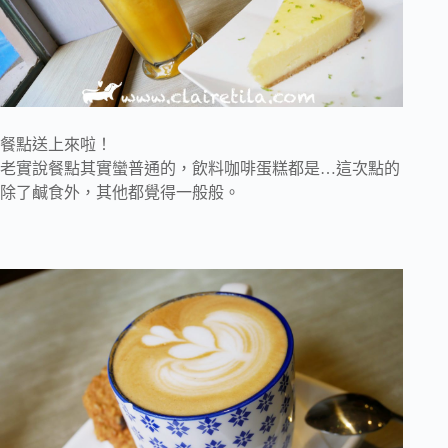
餐點送上來啦！
老實說餐點其實蠻普通的，飲料咖啡蛋糕都是…這次點的
除了鹹食外，其他都覺得一般般。