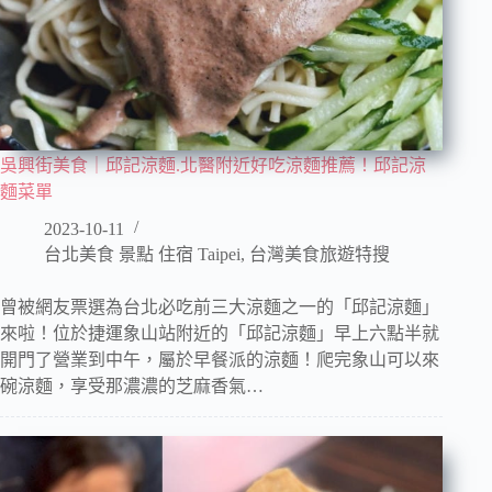
吳興街美食｜邱記涼麵.北醫附近好吃涼麵推薦！邱記涼
麵菜單
2023-10-11
台北美食 景點 住宿 Taipei
,
台灣美食旅遊特搜
曾被網友票選為台北必吃前三大涼麵之一的「邱記涼麵」
來啦！位於捷運象山站附近的「邱記涼麵」早上六點半就
開門了營業到中午，屬於早餐派的涼麵！爬完象山可以來
碗涼麵，享受那濃濃的芝麻香氣…