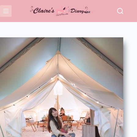
跳
至
主
要
內
容