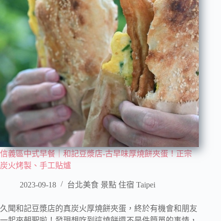
信義區中式早餐｜和記豆漿店-古早味厚燒餅夾蛋！正宗
炭火烤製、手工貼爐
2023-09-18
台北美食 景點 住宿 Taipei
久聞和記豆漿店的真炭火厚燒餅夾蛋，終於有機會和朋友
一起來朝聖啦！發現想吃到這燒餅還不是件簡單的事情，