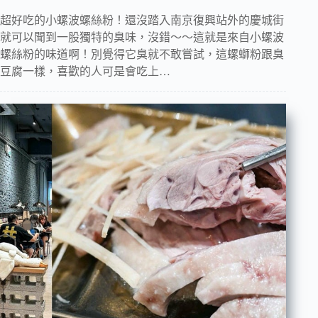
超好吃的小螺波螺絲粉！還沒踏入南京復興站外的慶城街
就可以聞到一股獨特的臭味，沒錯～～這就是來自小螺波
螺絲粉的味道啊！別覺得它臭就不敢嘗試，這螺螄粉跟臭
豆腐一樣，喜歡的人可是會吃上…