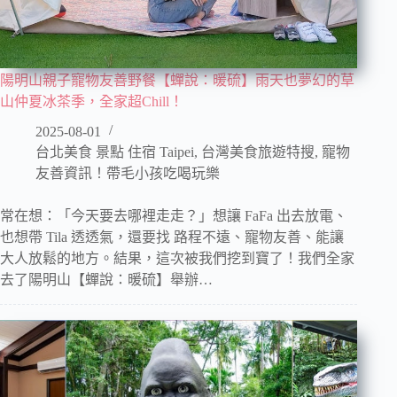
陽明山親子寵物友善野餐【蟬說：暖硫】雨天也夢幻的草
山仲夏冰茶季，全家超Chill！
2025-08-01
台北美食 景點 住宿 Taipei
,
台灣美食旅遊特搜
,
寵物
友善資訊！帶毛小孩吃喝玩樂
常在想：「今天要去哪裡走走？」想讓 FaFa 出去放電、
也想帶 Tila 透透氣，還要找 路程不遠、寵物友善、能讓
大人放鬆的地方。結果，這次被我們挖到寶了！我們全家
去了陽明山【蟬說：暖硫】舉辦…