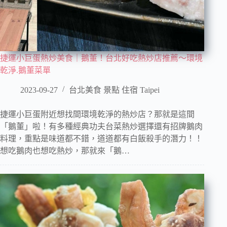
捷運小巨蛋熱炒美食｜鵝董！台北好吃熱炒店推薦～環境
乾淨.鵝董菜單
2023-09-27
台北美食 景點 住宿 Taipei
捷運小巨蛋附近想找間環境乾淨的熱炒店？那就是這間
「鵝董」啦！有多種經典功夫台菜熱炒選擇還有招牌鵝肉
料理，重點是味道都不錯，道道都有白飯殺手的潛力！！
想吃鵝肉也想吃熱炒，那就來「鵝…