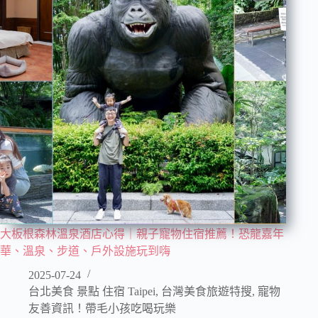
大板根森林溫泉酒店心得｜親子寵物住宿推薦！恐龍嘉年
華、溫泉、步道、戶外設施玩到嗨
2025-07-24
台北美食 景點 住宿 Taipei
,
台灣美食旅遊特搜
,
寵物
友善資訊！帶毛小孩吃喝玩樂