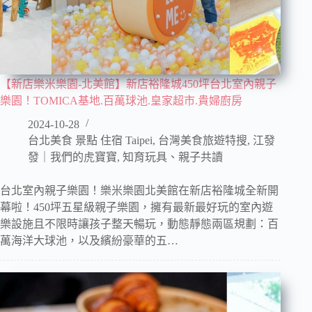
【新店樂米樂園-北美館】新店裕隆城450坪台北室內親子
樂園！TOMICA基地.百萬球池.皇家超市.貴婦廚房
2024-10-28
台北美食 景點 住宿 Taipei
,
台灣美食旅遊特搜
,
江發
發｜我們的虎寶寶
,
知育玩具、親子共讀
台北室內親子樂園！樂米樂園北美館在新店裕隆城全新開
幕啦！450坪五星級親子樂園，擁有最新最好玩的室內遊
樂設施且不限時讓孩子整天暢玩，動態靜態兩區規劃：百
萬海洋大球池，以及繽紛豪華的五…