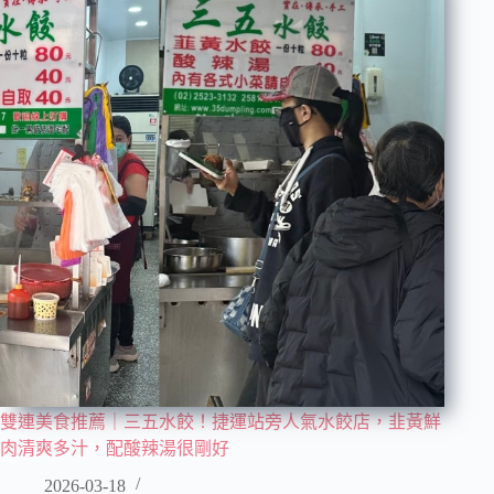
雙連美食推薦｜三五水餃！捷運站旁人氣水餃店，韭黃鮮
肉清爽多汁，配酸辣湯很剛好
2026-03-18