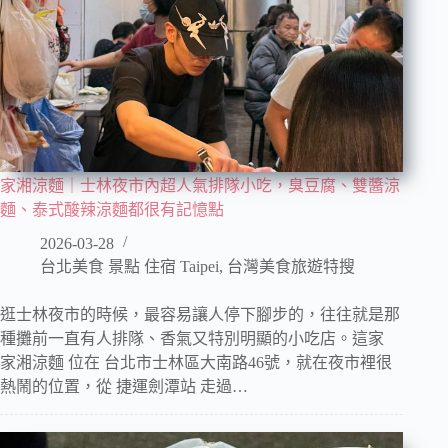
家湘涼麵｜士林夜市內超人氣排隊小吃，臭豆腐、雙醬涼
麵、泰式酸辣涼麵都很有記憶點
2026-03-28
台北美食 景點 住宿 Taipei
,
台灣美食旅遊特搜
逛士林夜市的時候，最容易讓人停下腳步的，往往就是那
種攤前一直有人排隊、香氣又特別明顯的小吃店。這家
家湘涼麵 位在 台北市士林區大南路46號，就在夜市裡很
熱鬧的位置，從 捷運劍潭站 走過…