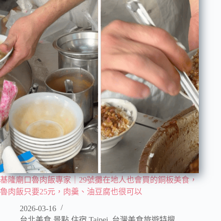
基隆廟口魯肉飯專家｜29號攤在地人也會買的銅板美食，
魯肉飯只要25元，肉羹、油豆腐也很可以
2026-03-16
台北美食 景點 住宿 Taipei
,
台灣美食旅遊特搜