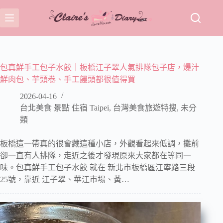
跳
至
主
要
內
容
包真鮮手工包子水餃｜板橋江子翠人氣排隊包子店，爆汁
鮮肉包、芋頭卷、手工饅頭都很值得買
2026-04-16
台北美食 景點 住宿 Taipei
,
台灣美食旅遊特搜
,
未分
類
板橋這一帶真的很會藏這種小店，外觀看起來低調，攤前
卻一直有人排隊，走近之後才發現原來大家都在等同一
味。包真鮮手工包子水餃 就在 新北市板橋區江寧路三段
25號，靠近 江子翠、華江市場、黃…