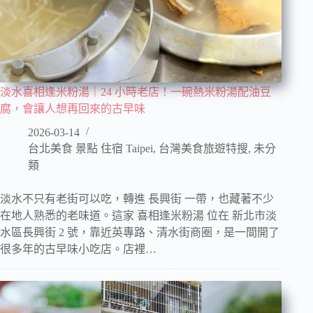
淡水喜相逢米粉湯｜24 小時老店！一碗熱米粉湯配油豆
腐，會讓人想再回來的古早味
2026-03-14
台北美食 景點 住宿 Taipei
,
台灣美食旅遊特搜
,
未分
類
淡水不只有老街可以吃，轉進 長興街 一帶，也藏著不少
在地人熟悉的老味道。這家 喜相逢米粉湯 位在 新北市淡
水區長興街 2 號，靠近英專路、清水街商圈，是一間開了
很多年的古早味小吃店。店裡…