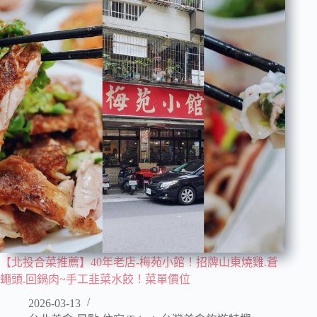
【北投合菜推薦】40年老店-梅苑小館！招牌山東燒雞.蒼
蠅頭.回鍋肉~手工韭菜水餃！菜單價位
2026-03-13