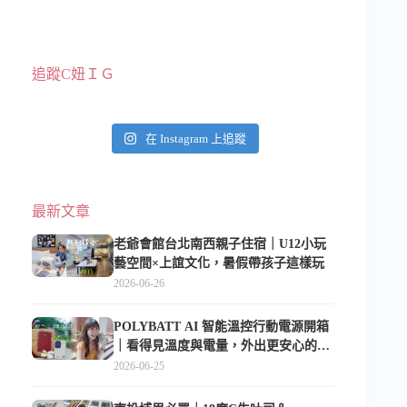
追蹤C妞ＩＧ
在 Instagram 上追蹤
最新文章
老爺會館台北南西親子住宿｜U12小玩
藝空間×上誼文化，暑假帶孩子這樣玩
2026-06-26
POLYBATT AI 智能溫控行動電源開箱
｜看得見溫度與電量，外出更安心的
10000mAh 行動電源
2026-06-25