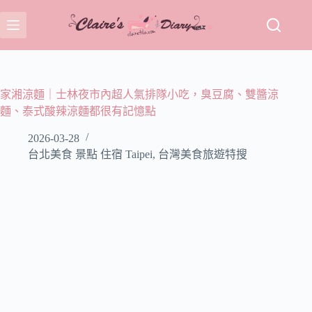
跳
至
主
要
內
容
家湘涼麵｜士林夜市內超人氣排隊小吃，臭豆腐、雙醬涼
麵、泰式酸辣涼麵都很有記憶點
2026-03-28
台北美食 景點 住宿 Taipei
,
台灣美食旅遊特搜