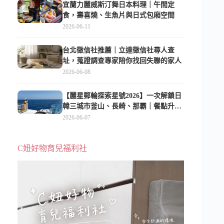
宜蘭力麗威斯汀舞日本料理｜午間定
食，壽喜燒、生魚片與日式包廂空間
2026-06-11
台北徵信社推薦｜立達徵信社尋人查
址，蒐證調查專家陪你找回失聯的家人
2026-06-08
【麗星郵輪探索星號2026】一次解鎖日
韓三城市釜山、長崎、那霸｜餐點升
級、表演更新、船上慶生超難忘
2026-06-07
C妞好物育兒福利社