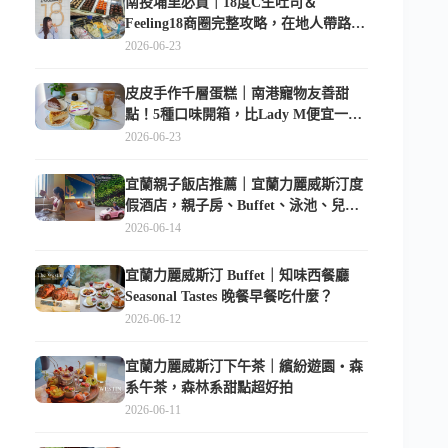
南投埔里必買｜18度C生吐司＆
Feeling18商圈完整攻略，在地人帶路這
樣逛
2026-06-23
皮皮手作千層蛋糕｜南港寵物友善甜
點！5種口味開箱，比Lady M便宜一半
的台北隱藏版
2026-06-23
宜蘭親子飯店推薦｜宜蘭力麗威斯汀度
假酒店，親子房、Buffet、泳池、兒童
俱樂部超適合放電
2026-06-14
宜蘭力麗威斯汀 Buffet｜知味西餐廳
Seasonal Tastes 晚餐早餐吃什麼？
2026-06-12
宜蘭力麗威斯汀下午茶｜繽紛遊園・森
系午茶，森林系甜點超好拍
2026-06-11