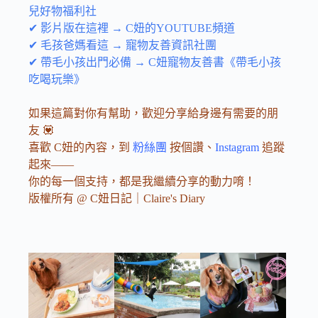
兒好物福利社
✔ 影片版在這裡 → C妞的YOUTUBE頻道
✔ 毛孩爸媽看這 → 寵物友善資訊社團
✔ 帶毛小孩出門必備 → C妞寵物友善書《帶毛小孩
吃喝玩樂》
如果這篇對你有幫助，歡迎分享給身邊有需要的朋
友 💟
喜歡 C妞的內容，到
粉絲團
按個讚、
Instagram
追蹤
起來——
你的每一個支持，都是我繼續分享的動力唷！
版權所有 @ C妞日記｜Claire's Diary