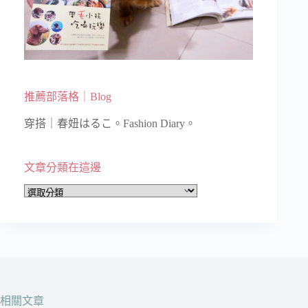
推薦部落格｜Blog
穿搭｜春妞はるこ。Fashion Diary。
文章分類在這邊
文
章
分
類
在
這
邊
相關文章