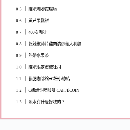
貓肥咖啡館環境
黃芒果鬆餅
400次咖啡
乾辣椒蒜片雞肉清炒義大利麵
熱帶水果茶
貓肥限定蜜糖吐司
貓肥咖啡館♥C妞小總結
C妞請你喝咖啡 CAFFÈCOIN
淡水有什麼好吃的？