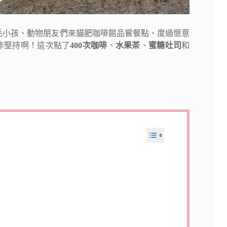
毛小孩、動物朋友們來貓肥咖啡館品嘗餐點、度過愜意
作堅持啊！這次點了
400次咖啡
、
水果茶
、
蜜糖吐司
和