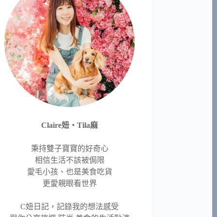
Claire妞‧Tila麻
秉持雙子寶寶的好奇心
相信生活不該被侷限
愛毛小孩、也是美食吃貨
更愛親眼看世界
C妞日記，記錄我的想法感受