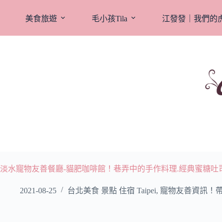
跳
至
美食旅遊
毛小孩Tila
江發發｜我們的
主
要
內
容
淡水寵物友善餐廳-貓肥咖啡館！巷弄中的手作料理.經典蜜糖吐司.
2021-08-25
台北美食 景點 住宿 Taipei
,
寵物友善資訊！