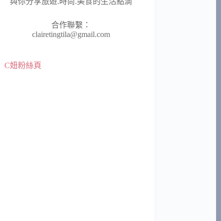
與你分享旅遊.時尚.美食的生活點滴
合作聯繫：
clairetingtila@gmail.com
C妞粉絲頁