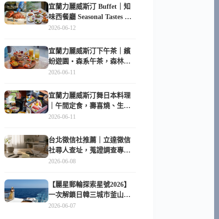
宜蘭力麗威斯汀 Buffet｜知
味西餐廳 Seasonal Tastes 晚
餐早餐吃什麼？
2026-06-12
宜蘭力麗威斯汀下午茶｜繽
紛遊園・森系午茶，森林系
甜點超好拍
2026-06-11
宜蘭力麗威斯汀舞日本料理
｜午間定食，壽喜燒、生魚
片與日式包廂空間
2026-06-11
台北徵信社推薦｜立達徵信
社尋人查址，蒐證調查專家
陪你找回失聯的家人
2026-06-08
【麗星郵輪探索星號2026】
一次解鎖日韓三城市釜山、
長崎、那霸｜餐點升級、表
2026-06-07
演更新、船上慶生超難忘