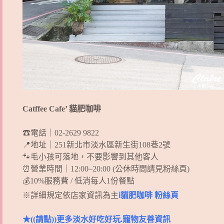
Catffee Cafe’ 貓肥咖啡
☎電話｜02-2629 9822
📍地址｜251新北市淡水區新生街108巷2號
🐾毛小孩可落地，不要影響到其他客人
⏰營業時間｜12:00–20:00 (公休時間請見粉絲頁)
💰10%服務費 / 低消每人1份餐點
※詳細規定依店家資訊為主
ℹ貓肥咖啡 粉絲頁
★((請點))更多淡水好吃好玩.寵物友善資訊