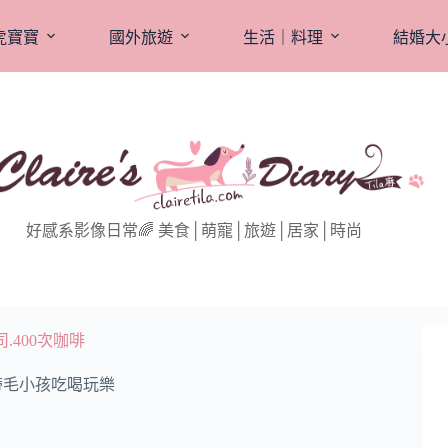
虎寶寶
國外旅遊
生活｜料理
結婚大
好感系影像日常🌈 美食│萌寵│旅遊│居家│時尚
400次咖啡
帶毛小孩吃喝玩樂