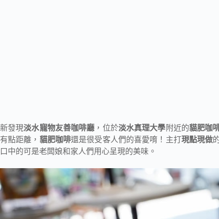
新發現
淡水寵物友善咖啡廳
，位於
淡水真理大學
附近的
貓肥咖
有點距離，
貓肥咖啡
還是很受客人們的喜愛唷！主打
現點現做
口中的可是老闆娘和家人們用心呈現的美味。