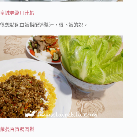
皇城老醬川汁蝦
很想點碗白飯搭配這醬汁，很下飯的說。
蘿蔓百寶鴨肉鬆