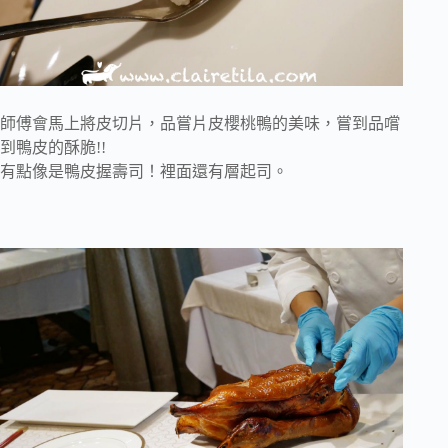
師傅會馬上將皮切片，品嘗片皮櫻桃鴨的美味，嘗到品嚐
到鴨皮的酥脆!!
有點像是鴨皮握壽司！裡面還有層起司。