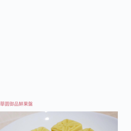
華園御品鮮果盤