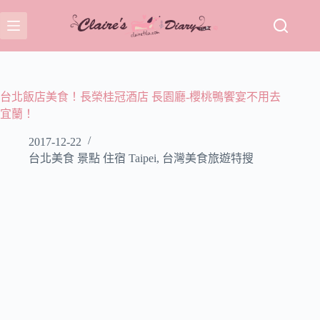
跳
至
主
要
內
容
台北飯店美食！長榮桂冠酒店 長園廳-櫻桃鴨饗宴不用去
宜蘭！
2017-12-22
台北美食 景點 住宿 Taipei
,
台灣美食旅遊特搜