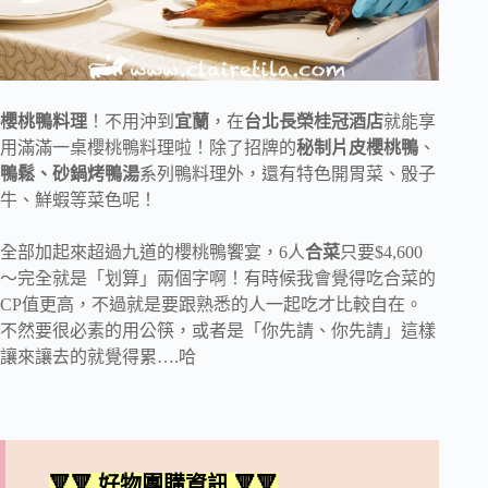
櫻桃鴨料理
！不用沖到
宜蘭
，在
台北長榮桂冠酒店
就能享
用滿滿一桌櫻桃鴨料理啦！除了招牌的
秘制片皮櫻桃鴨
、
鴨鬆、砂鍋烤鴨湯
系列鴨料理外，還有特色開胃菜、骰子
牛、鮮蝦等菜色呢！
全部加起來超過九道的櫻桃鴨饗宴，6人
合菜
只要$4,600
～完全就是「划算」兩個字啊！有時候我會覺得吃合菜的
CP值更高，不過就是要跟熟悉的人一起吃才比較自在。
不然要很必素的用公筷，或者是「你先請、你先請」這樣
讓來讓去的就覺得累….哈
🔻🔻 好物團購資訊 🔻🔻