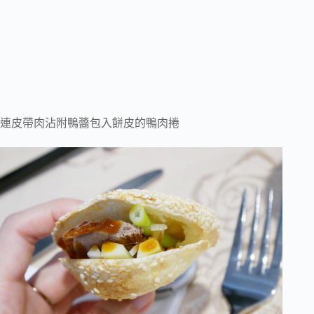
連皮帶肉沾附鴨醬包入餅皮的鴨肉捲