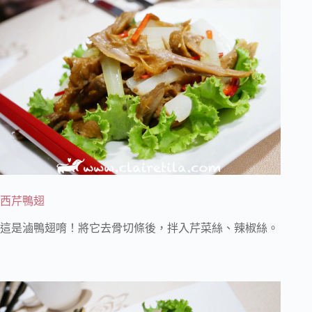
西芹鴨翅
這是滷鴨翅唷！將它去骨切條後，拌入芹菜絲、辣椒絲。