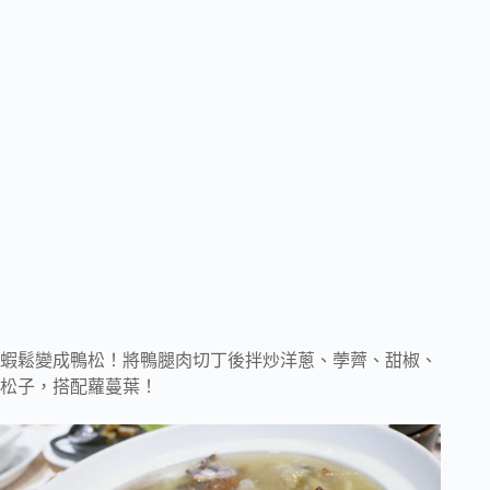
蝦鬆變成鴨松！將鴨腿肉切丁後拌炒洋蔥、荸薺、甜椒、
松子，搭配蘿蔓葉！