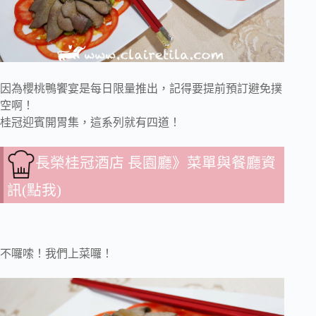
因為櫻桃鴨饗宴是每日限量推出，記得要提前預訂避免撲
空啊！
桂冠迎賓開胃集，這系列就有四道！
長榮桂冠酒店 長園廳》菜單與餐廳資
訊(點我)
不囉嗦！我們上菜囉！