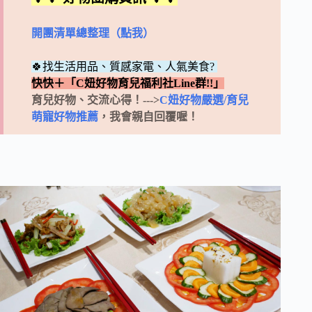
開團清單總整理（點我）
🍀找生活用品、質感家電、人氣美食?
快快＋「C妞好物育兒福利社Line群!!」
育兒好物、交流心得！--->
C妞好物嚴選/育兒
萌寵好物推薦
，我會親自回覆喔！