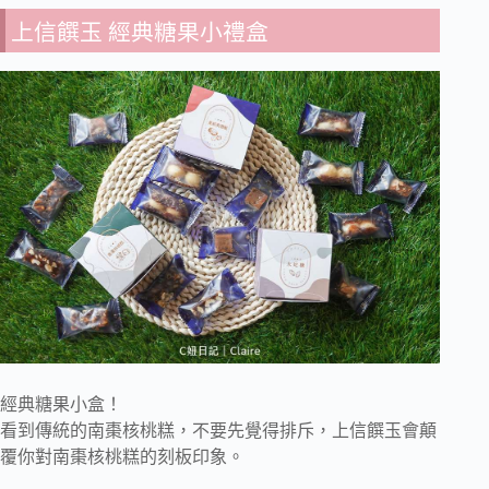
上信饌玉 經典糖果小禮盒
經典糖果小盒！
看到傳統的南棗核桃糕，不要先覺得排斥，上信饌玉會顛
覆你對南棗核桃糕的刻板印象。