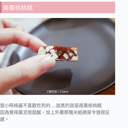
南棗核桃糕
我小時候最不喜歡吃到的….說真的就是南棗核桃糕
因為覺得棗泥很甜膩，加上外層那糯米紙總是令我很反
感。