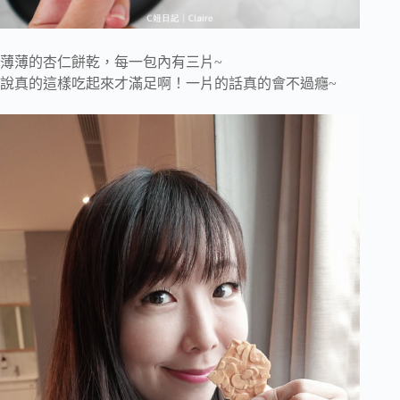
薄薄的杏仁餅乾，每一包內有三片~
說真的這樣吃起來才滿足啊！一片的話真的會不過癮~