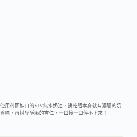
使用荷蘭進口的VIV無水奶油，餅乾體本身就有濃膿的奶
香味，再搭配酥脆的杏仁，一口接一口停不下來！