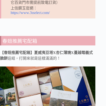
它百貨門市需提前致電訂貨）
上信饌玉官網：
https://www.3sselect.com/
春妞推薦宅配箱
【春妞推薦宅配箱】夏威夷豆塔X杏仁薄燒X蔓越莓義式
脆餅
這組，打開來就是這樣滿滿的！