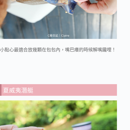
小點心最適合放幾顆在包包內，嘴巴癢的時候解嘴饞哩！
夏威夷潛艇