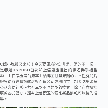
C妞小吃貨
又來啦！今天要開箱禮盒非常非常的不一樣，
是
春妞HARUKO
首次和
上信饌玉
推出的
聯名伴手禮盒
呦！上信饌玉是
台灣本土品牌
主打
堅果點心
，不僅有網購
服務還有實體旗艦店與百貨公司專櫃門市！想要吃堅果點
心超方便的啦～共有三款不同類型的禮盒，除了有春妞推
薦的各式點心，還有
上信饌玉
的獨家新品餅乾可以搶先嚐
鮮。