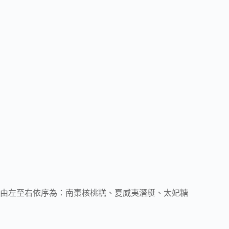
由左至右依序為：南棗核桃糕、夏威夷潛艇、太妃糖