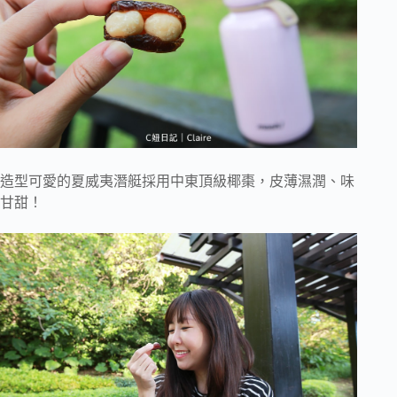
造型可愛的夏威夷潛艇採用中東頂級椰棗，皮薄濕潤、味
甘甜！