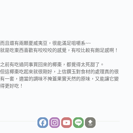
而且還有兩顆夏威夷豆，很能滿足咀嚼系~~
就是吃東西喜歡有咬咬咬的感覺，有咬比較有飽足感啊！
之前有吃過同事買回來的椰棗，都覺得太死甜了。
但這椰棗吃起來就很剛好，上信鑽玉對食材的處理真的很
有一套，適當的調味不掩蓋果實天然的原味，又能讓它變
得更好吃！
TOP