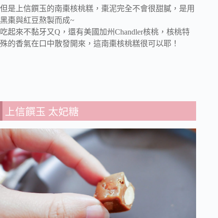
但是上信饌玉的南棗核桃糕，棗泥完全不會很甜膩，是用
黑棗與紅豆熬製而成~
吃起來不黏牙又Q，還有美國加州Chandler核桃，核桃特
殊的香氣在口中散發開來，這南棗核桃糕很可以耶！
上信饌玉 太妃糖