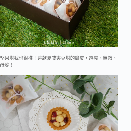
堅果塔我也很推！這款夏威夷豆塔的餅皮，霹靂、無敵、
酥脆！