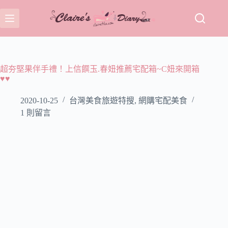
跳
至
主
要
內
容
超夯堅果伴手禮！上信饌玉.春妞推薦宅配箱~C妞來開箱
♥♥
2020-10-25
台灣美食旅遊特搜
,
網購宅配美食
1 則留言