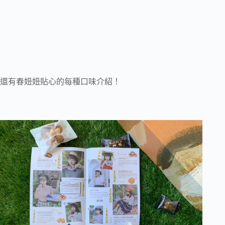
還有春妞妞貼心的每種口味介紹！