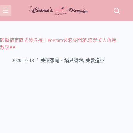
跳
至
主
要
內
容
輕鬆搞定韓式波浪捲！PoProro波浪夾開箱.浪漫美人魚捲
教學♥♥
2020-10-13
美型家電、鍋具餐盤
,
美髮造型