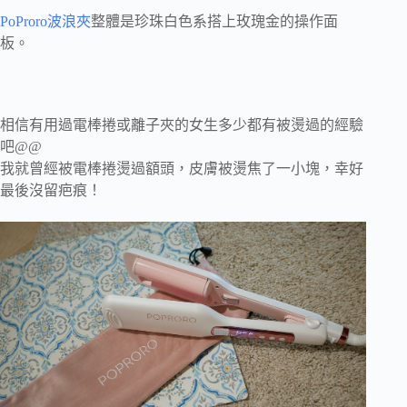
PoProro波浪夾
整體是珍珠白色系搭上玫瑰金的操作面
板。
相信有用過電棒捲或離子夾的女生多少都有被燙過的經驗
吧@@
我就曾經被電棒捲燙過額頭，皮膚被燙焦了一小塊，幸好
最後沒留疤痕！