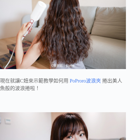
現在就讓C妞來示範教學如何用
PoProro波浪夾
捲出美人
魚般的波浪捲啦！