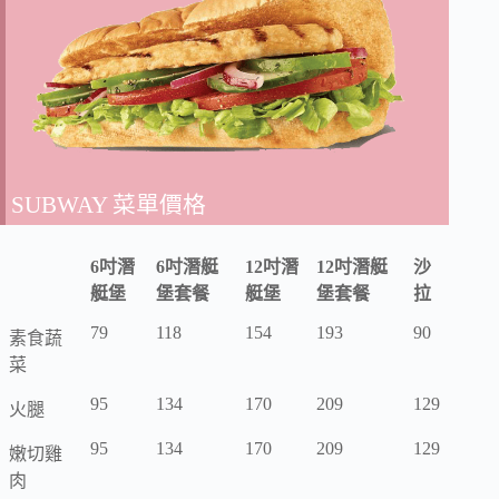
SUBWAY 菜單價格
6吋潛
6吋潛艇
12吋潛
12吋潛艇
沙
艇堡
堡套餐
艇堡
堡套餐
拉
79
118
154
193
90
素食蔬
菜
95
134
170
209
129
火腿
95
134
170
209
129
嫩切雞
肉