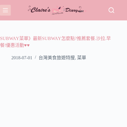
跳
至
主
要
內
容
SUBWAY菜單》最新SUBWAY怎麼點?推薦套餐.沙拉.早
餐!優惠活動♥♥
2018-07-01
台灣美食旅遊特搜
,
菜單