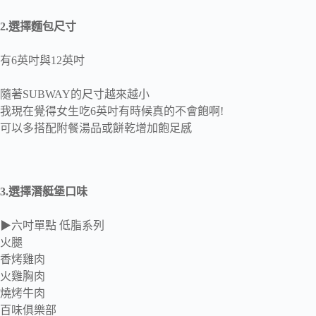
2.選擇麵包尺寸
有6英吋與12英吋
隨著SUBWAY的尺寸越來越小
我現在覺得女生吃6英吋有時候真的不會飽啊!
可以多搭配附餐湯品或餅乾增加飽足感
3.選擇潛艇堡口味
▶六吋單點 低脂系列
火腿
香烤雞肉
火雞胸肉
燒烤牛肉
百味俱樂部