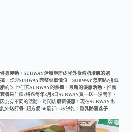
健身運動
，
SUBWAY潛艇堡
變成我
外食減脂增肌的選
擇
，整理
SUBWAY完整菜單價位
，
SUBWAY怎麼點?
挑
低
脂
的吃!也研究
SUBWAY的熱量
，
最新的優惠活動、推薦
套餐
是什麼?錯過每
年3月8日SUBWAY買一送一
沒關係，
因為有不同的活動，每間店
最新優惠
！現在
SUBWAY也
能外送訂餐
~超方便!★最新口味餅乾：
重乳酪覆盆子