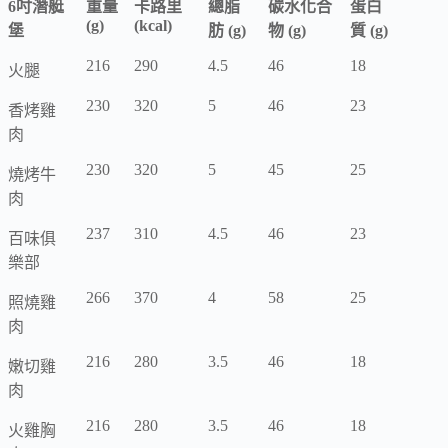
6吋潛艇
重量
卡路里
總脂
碳水化合
蛋白
(g)
(kcal)
堡
肪 (g)
物 (g)
質 (g)
216
290
4.5
46
18
火腿
230
320
5
46
23
香烤雞
肉
230
320
5
45
25
燒烤牛
肉
237
310
4.5
46
23
百味俱
樂部
266
370
4
58
25
照燒雞
肉
216
280
3.5
46
18
嫩切雞
肉
216
280
3.5
46
18
火雞胸