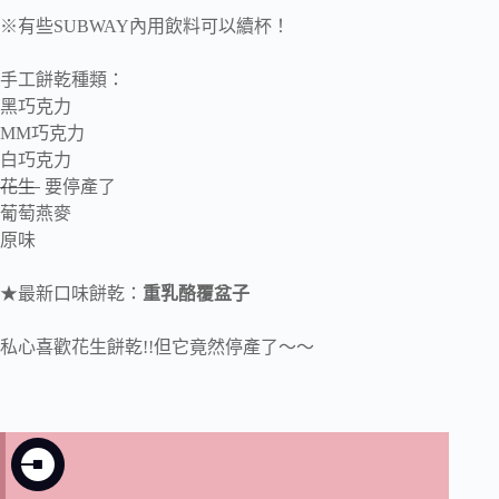
※有些SUBWAY內用飲料可以續杯！
手工餅乾種類：
黑巧克力
MM巧克力
白巧克力
花生
要停產了
葡萄燕麥
原味
★最新口味餅乾：
重乳酪覆盆子
私心喜歡花生餅乾!!但它竟然停產了～～