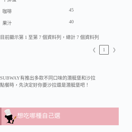
45
咖啡
40
果汁
目前顯示第 1 至第 7 個資料列，總計 7 個資料列
1
❮
❯
SUBWAY有推出多款不同口味的潛艇堡和沙拉
點餐時，先決定好你要沙拉還是潛艇堡吧！
想吃哪種自己選