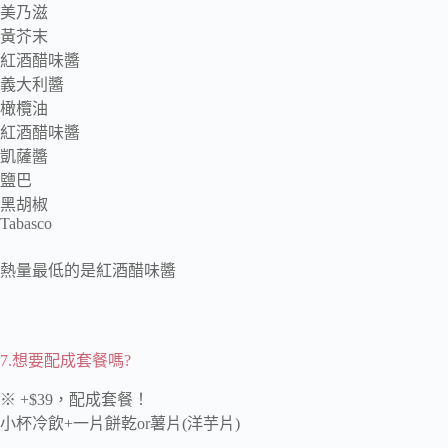
美乃滋
黃芥末
紅酒醋味醬
義大利醬
橄欖油
紅酒醋味醬
凱薩醬
鹽巴
黑胡椒
Tabasco
熱量最低的是紅酒醋味醬
7.想要配成套餐嗎?
※ +$39，配成套餐！
小杯冷飲+一片餅乾or薯片(洋芋片)