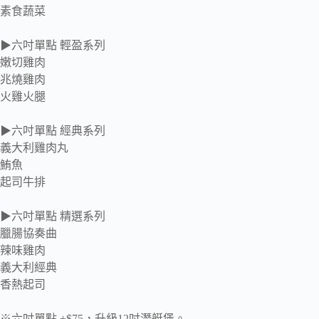
素食蔬菜
▶六吋單點 輕盈系列
嫩切雞肉
兆燒雞肉
火雞火腿
▶六吋單點 經典系列
義大利雞肉丸
鮪魚
起司牛排
▶六吋單點 精選系列
臘腸協奏曲
辣味雞肉
義大利經典
香熱起司
※六吋單點 +$75，升級12吋潛艇堡。