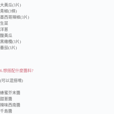
大黃瓜(3片)
青椒(3條)
墨西哥辣椒(3片)
生菜
洋蔥
酸黃瓜
黑橄欖(3片)
番茄(3片)
6.想搭配什麼醬料?
(可以混搭唷)
蜂蜜芥末醬
甜蔥醬
辣味西南醬
千島醬