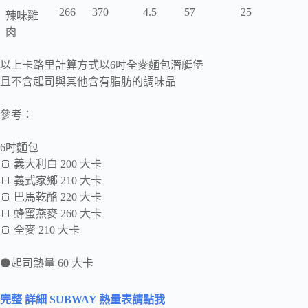
266
370
4.5
57
25
辣味雞
肉
以上卡路里計算方式以6吋全麥麵包潛艇堡
且不含起司與其他含有脂肪的調味品
參考：
6吋麵包
🍞 義大利白 200 大卡
🍞 義式家鄉 210 大卡
🍞 巴馬乾酪 220 大卡
🍞 蜂蜜燕麥 260 大卡
🍞 全麥 210 大卡
⚫起司熱量 60 大卡
完整 詳細 SUBWAY 熱量表請點我