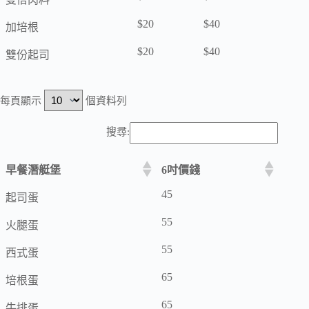
$20
$40
加培根
$20
$40
雙份起司
每頁顯示
個資料列
搜尋:
早餐潛艇堡
6吋價錢
45
起司蛋
55
火腿蛋
55
西式蛋
65
培根蛋
65
牛排蛋