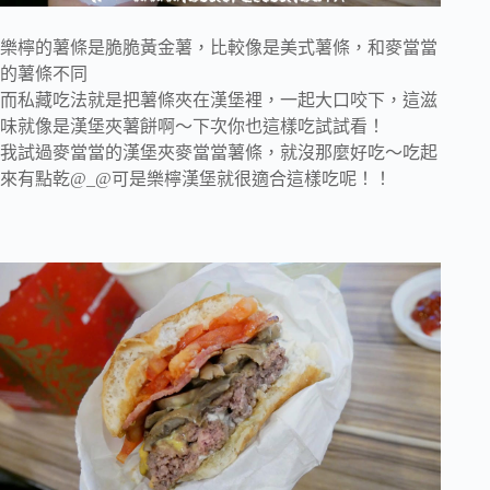
樂檸的薯條是脆脆黃金薯，比較像是美式薯條，和麥當當
的薯條不同
而私藏吃法就是把薯條夾在漢堡裡，一起大口咬下，這滋
味就像是漢堡夾薯餅啊～下次你也這樣吃試試看！
我試過麥當當的漢堡夾麥當當薯條，就沒那麼好吃～吃起
來有點乾@_@可是樂檸漢堡就很適合這樣吃呢！！