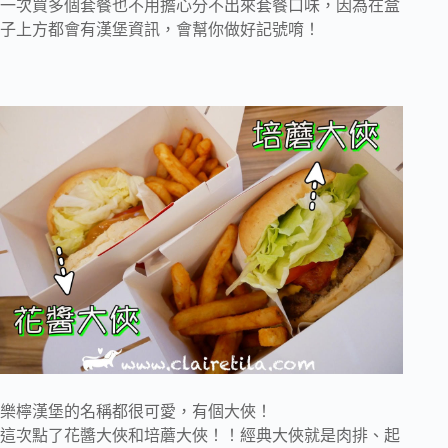
一次買多個套餐也不用擔心分不出來套餐口味，因為在盒
子上方都會有漢堡資訊，會幫你做好記號唷！
樂檸漢堡的名稱都很可愛，有個大俠！
這次點了花醬大俠和培蘑大俠！！經典大俠就是肉排、起