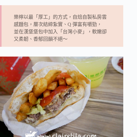
樂檸以最「厚工」的方式，自焙自製私房雲
感麵包，層次結締紮實、Q 彈富有嚼勁，
並在漢堡堡包中加入「台灣小麥」，軟嫩卻
又柔韌、香郁回韻不絕～