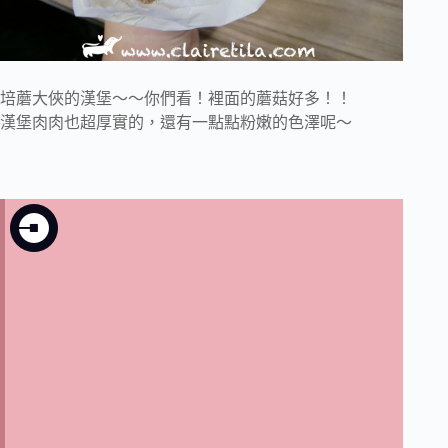
培蘑大俠的漢堡～～你們看！裡面的蘑菇好多！！
漢堡肉肉也超厚實的，還有一點點粉嫩的色澤呢～