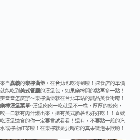
來自
嘉義
的
樂檸漢堡
，在
台北
也吃得到啦！速食店的單價
就能吃到
美式餐廳
的漢堡包，如果樂檸開的點再多一點！
麥當當怎麼辦～樂檸漢堡就在台北車站的誠品美食街唷！
樂檸漢堡菜單
~漢堡肉肉一吃就是不一樣，厚厚的絞肉，
咬一口就有肉汁爆出來，還有美式脆薯也好好吃！！喜歡
吃漢堡速食的你一定要嘗試看看！還有，不要點一般的汽
水或檸檬紅茶啦！在樂檸就是要喝它的真果微泡果飲喲！