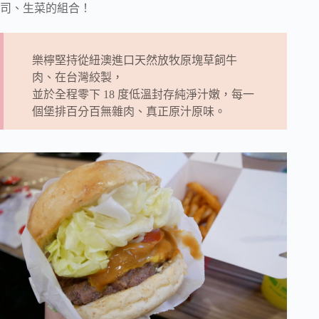
司、生菜的組合！
樂檸堅持從紐澳進口天然放牧原塊草飼牛
肉、在台灣絞製，
並於全程零下 18 度低溫封存純淨汁嫩，每一
個堡排百分百無雜肉、真正原汁原味。