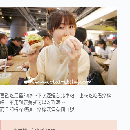
喜歡吃漢堡的你～下次經過台北車站，也來吃吃看樂檸
吧！不用到嘉義就可以吃到囉～
而且記得穿短褲！樂檸漢堡有個口號