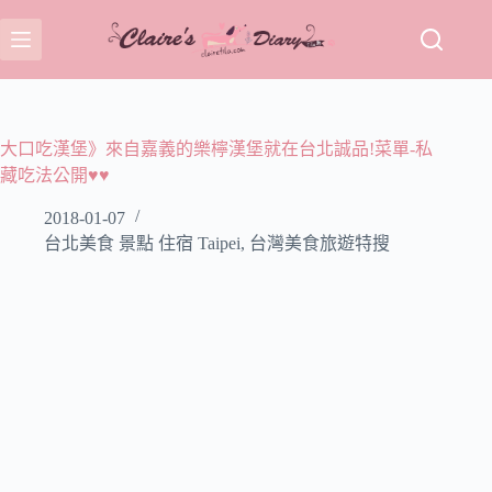
跳
至
主
要
內
容
大口吃漢堡》來自嘉義的樂檸漢堡就在台北誠品!菜單-私
藏吃法公開♥♥
2018-01-07
台北美食 景點 住宿 Taipei
,
台灣美食旅遊特搜