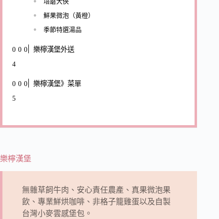
培蘑大俠
鮮果微泡（黃橙）
季節特選湯品
樂檸漢堡外送
樂檸漢堡》菜單
樂檸漢堡
無雜草飼牛肉、安心責任農產、真果微泡果
飲、專業鮮烘咖啡、非格子籠雞蛋以及自製
台灣小麥雲感堡包。