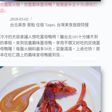
信義區火鍋，信義霸味薑母鴨！每盤最多五十元(原松仁
店)
2018-03-02
台北美食 景點 住宿 Taipei
,
台灣美食旅遊特搜
冷冷的天就會讓人想吃薑母鴨啊！離台北101十分鐘不到
的車程，來到信義霸味薑母鴨，享用平價又好吃的炭燒薑
母鴨囉！每盤火鍋料最多50元，菜盤滿滿，上桌也快！原
本在松仁路上的霸味家母鴨搬到信…