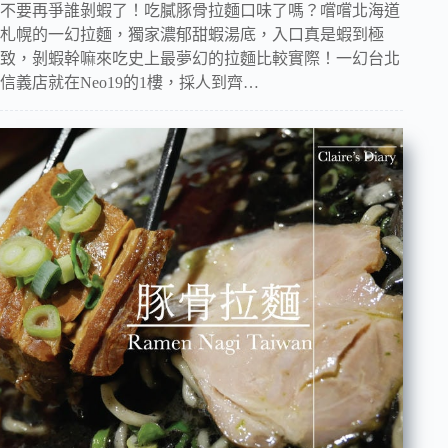
不要再爭誰剝蝦了！吃膩豚骨拉麵口味了嗎？嚐嚐北海道
札幌的一幻拉麵，獨家濃郁甜蝦湯底，入口真是蝦到極
致，剝蝦幹嘛來吃史上最夢幻的拉麵比較實際！一幻台北
信義店就在Neo19的1樓，採人到齊…