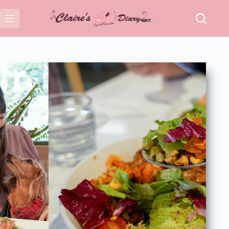
跳
至
主
要
內
容