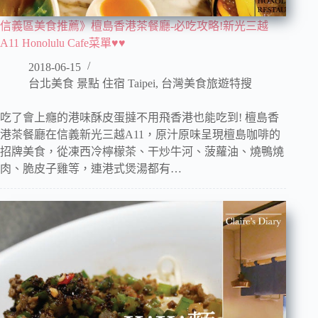
信義區美食推薦》檀島香港茶餐廳-必吃攻略!新光三越
A11 Honolulu Cafe菜單♥♥
2018-06-15
台北美食 景點 住宿 Taipei
,
台灣美食旅遊特搜
吃了會上癮的港味酥皮蛋撻不用飛香港也能吃到! 檀島香
港茶餐廳在信義新光三越A11，原汁原味呈現檀島咖啡的
招牌美食，從凍西冷檸檬茶、干炒牛河、菠蘿油、燒鴨燒
肉、脆皮子雞等，連港式煲湯都有…