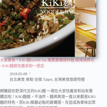
大安美食！KiKi麵noodle bar 推薦蒼蠅頭拌麵.麻辣燒蹄花
~KiKi麵館信義安和一號店
2018-05-09
台北美食 景點 住宿 Taipei
,
台灣美食旅遊特搜
網購超夯舒淇代言的KiKi麵 ～現在大安信義安和站有實
體店啦！KiKi麵館，不油炸、麵條爽滑一直以來都是KiKi
麵的特色，而KiKi餐廳必點的蒼蠅頭，在這成為香味出眾