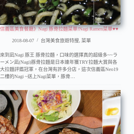
信義區美食餐廳》Nagi 豚骨拉麵菜單!Nagi Ramen菜單♥♥
2018-08-07
台灣美食旅遊特搜
,
菜單
來到凪Nagi 豚王 豚骨拉麵，口味的選擇真的超級多~~ラ
ーメン凪(Nagi)豚骨拉麵是日本連年獲TRY拉麵大賞與各
大拉麵評鑑冠軍，在台灣有許多分店，這次信義區Neo19
二樓的Nagi ~送上Nagi菜單，豚骨…