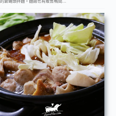
的蒼蠅頭拌麵。麵館也有販售鴨間…