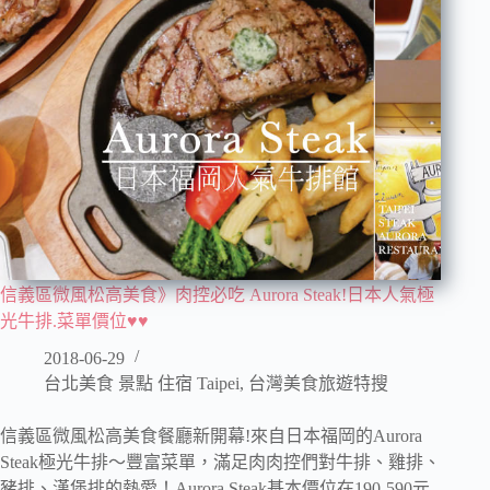
信義區微風松高美食》肉控必吃 Aurora Steak!日本人氣極
光牛排.菜單價位♥♥
2018-06-29
台北美食 景點 住宿 Taipei
,
台灣美食旅遊特搜
信義區微風松高美食餐廳新開幕!來自日本福岡的Aurora
Steak極光牛排～豐富菜單，滿足肉肉控們對牛排、雞排、
豬排、漢堡排的熱愛！Aurora Steak基本價位在190-590元