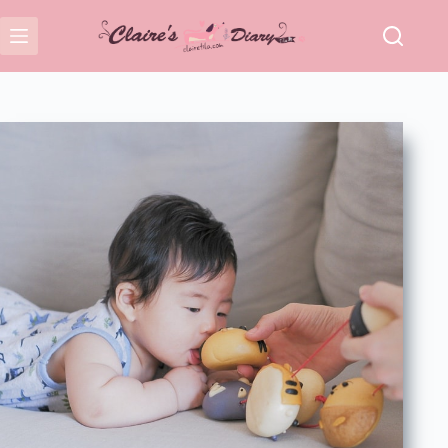
跳
至
主
要
內
容