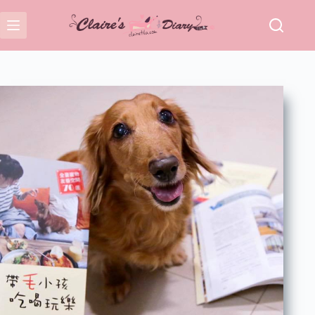
跳
至
主
要
內
容