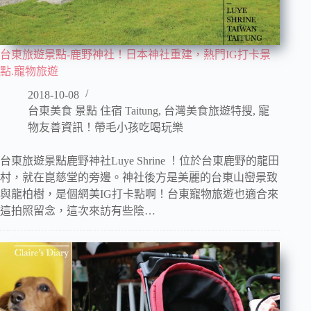
台東旅遊景點-鹿野神社！日本神社重建，熱門IG打卡景
點.寵物旅遊
2018-10-08
台東美食 景點 住宿 Taitung
,
台灣美食旅遊特搜
,
寵
物友善資訊！帶毛小孩吃喝玩樂
台東旅遊景點鹿野神社Luye Shrine ！位於台東鹿野的龍田
村，就在崑慈堂的旁邊。神社後方是美麗的台東山巒景致
與龍柏樹，是個網美IG打卡點啊！台東寵物旅遊也適合來
這拍照留念，這次來訪有些陰…