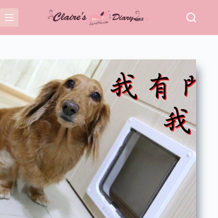
跳
至
主
要
內
容