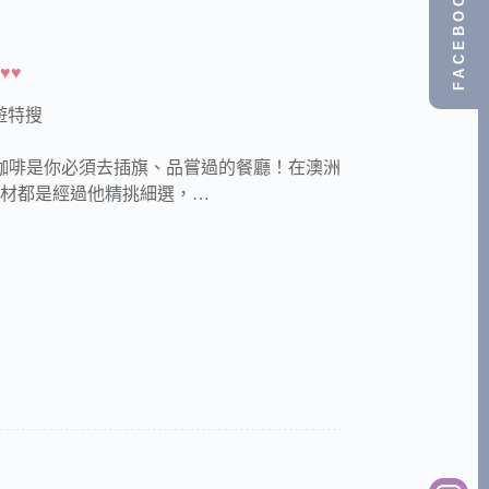
FACEBOOK
♥♥
遊特搜
拓樸咖啡是你必須去插旗、品嘗過的餐廳！在澳洲
的食材都是經過他精挑細選，…