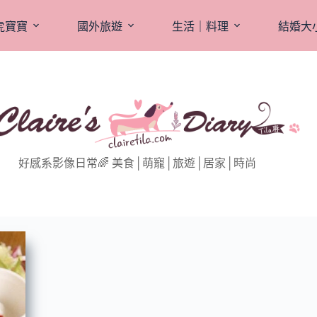
虎寶寶
國外旅遊
生活｜料理
結婚大
好感系影像日常🌈 美食│萌寵│旅遊│居家│時尚