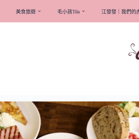
跳
至
美食旅遊
毛小孩Tila
江發發｜我們的
主
要
內
容