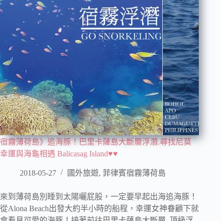
宿霧薄荷島》追海豚！巴里卡薩島大斷層浮潛.尋找尼莫
幸運與海龜相遇 Balicasag Island♥♥
2018-05-27
國外旅遊
,
菲律賓宿霧薄荷島
來到薄荷島別睡到太陽曬屁股，一定要早起出海追海豚！
從Alona Beach出發大約半小時的船程，幸運女神眷顧下就
會看見可愛的海豚！接著前往巴里卡薩島大斷層–頂級浮