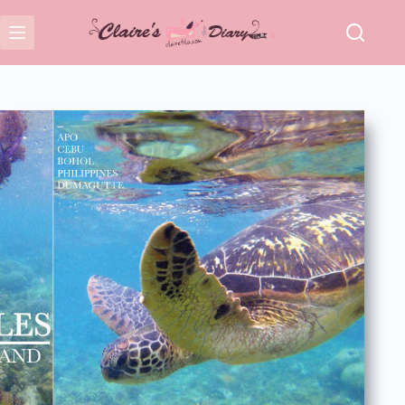
跳
至
主
要
內
容