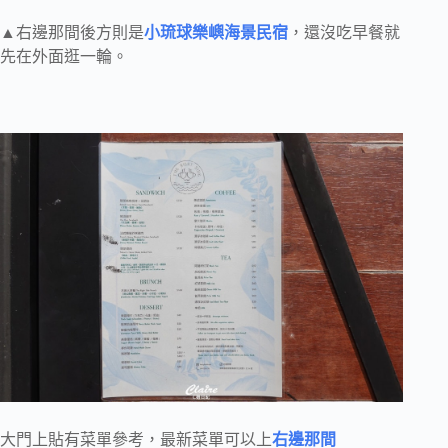
▲右邊那間後方則是
小琉球樂嶼海景民宿
，還沒吃早餐就
先在外面逛一輪。
大門上貼有菜單參考，最新菜單可以上
右邊那間