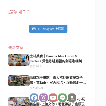
追蹤C妞ＩＧ
在 Instagram 上追蹤
最新文章
士林美食｜Banana blue Curry &
Coffee，黃色咖啡廳裡的創意咖哩與香
蕉甜點
2026-08-01
高雄親子景點｜義大挖沙咪歡樂親子
館，電動車、室內沙坑、互動球池一票
玩到底
2026-07-29
老爺會館台北南西親子住宿｜U12小玩
TOP
藝空間×上誼文化，暑假帶孩子這樣玩