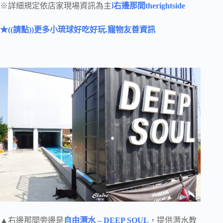
※詳細規定依店家現場資訊為主
ℹ
右邊那間therightside
★((請點))更多小琉球好吃好玩.寵物友善資訊
▲右邊那間旁邊是
自由潛水 – DEEP SOUL
，提供潛水教