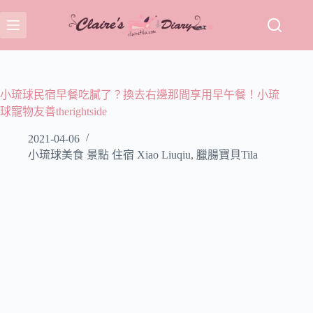
跳
至
主
要
內
容
小琉球民宿早餐吃膩了？換去右邊那間享用早午餐！小琉
球寵物友善therightside
2021-04-06
小琉球美食 景點 住宿 Xiao Liuqiu
,
臘腸寶貝Tila