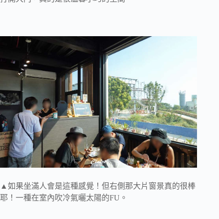
▲如果坐滿人會是這種感覺！但右側那大片窗景真的很棒
耶！一種在室內吹冷氣曬太陽的FU。