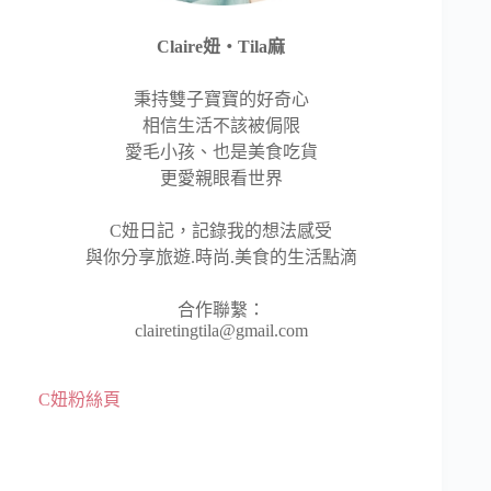
Claire妞‧Tila麻
秉持雙子寶寶的好奇心
相信生活不該被侷限
愛毛小孩、也是美食吃貨
更愛親眼看世界
C妞日記，記錄我的想法感受
與你分享旅遊.時尚.美食的生活點滴
合作聯繫：
clairetingtila@gmail.com
C妞粉絲頁