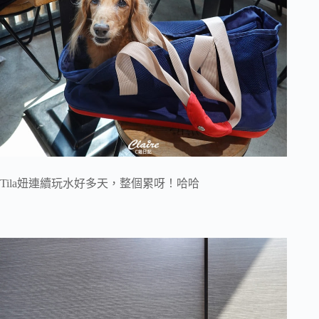
Tila妞連續玩水好多天，整個累呀！哈哈