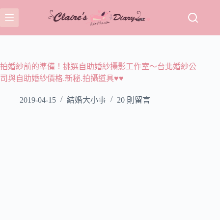
跳
至
主
要
內
容
拍婚紗前的準備！挑選自助婚紗攝影工作室～台北婚紗公
司與自助婚紗價格.新秘.拍攝道具♥♥
2019-04-15
結婚大小事
20 則留言