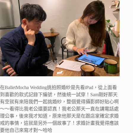
在BalletMocha Wedding挑拍照婚紗是先看iPad，從上面看
到喜歡的款式記錄下編號，然後統一試穿！Sam剛好那天
有空就有來陪我們一起挑婚紗，整個覺得攝影師好貼心啊
～～看得比我老公還要認真！我老公那天一直在講電話處
理公事，後來我才知道，原來他那天是在跟店家確定求婚
戒的事情，這就是另外一個故事了！求婚計畫我覺得應該
要他自己來寫才對～哈哈