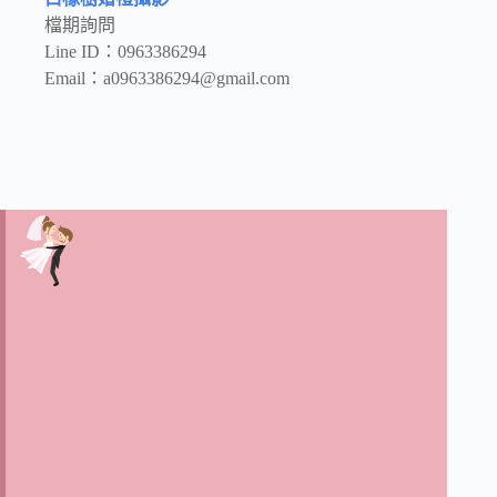
檔期詢問
Line ID：0963386294
Email：
a0963386294@gmail.com