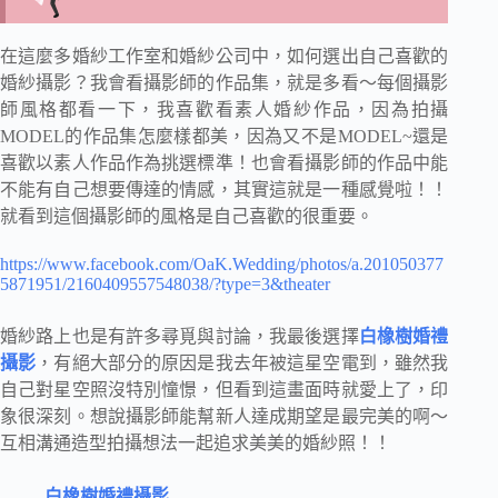
在這麼多婚紗工作室和婚紗公司中，如何選出自己喜歡的
婚紗攝影？我會看攝影師的作品集，就是多看～每個攝影
師風格都看一下，我喜歡看素人婚紗作品，因為拍攝
MODEL的作品集怎麼樣都美，因為又不是MODEL~還是
喜歡以素人作品作為挑選標準！也會看攝影師的作品中能
不能有自己想要傳達的情感，其實這就是一種感覺啦！！
就看到這個攝影師的風格是自己喜歡的很重要。
https://www.facebook.com/OaK.Wedding/photos/a.201050377
5871951/2160409557548038/?type=3&theater
婚紗路上也是有許多尋覓與討論，我最後選擇
白橡樹婚禮
攝影
，有絕大部分的原因是我去年被這星空電到，雖然我
自己對星空照沒特別憧憬，但看到這畫面時就愛上了，印
象很深刻。想說攝影師能幫新人達成期望是最完美的啊～
互相溝通造型拍攝想法一起追求美美的婚紗照！！
白橡樹婚禮攝影