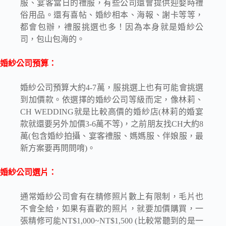
服、宴客當日的禮服，有些公司還會提供迎娶時禮
俗用品。還有喜帖、婚紗相本、海報、謝卡等等，
都會包辦，禮服挑選也多！因為本身就是婚紗公
司，包山包海的。
婚紗公司預算：
婚紗公司預算大約4-7萬，服挑選上也有可能會挑選
到加價款。依選擇的婚紗公司等級而定，像林莉、
CH WEDDING就是比較高價的婚紗店(林莉的婚宴
款就還要另外加價3-6萬不等)，之前朋友找CH大約8
萬(包含婚紗拍攝、宴客禮服、媽媽服、伴娘服，最
新方案要再問問唷)。
婚紗公司選片：
通常婚紗公司會有在精修照片數上有限制，毛片也
不會全給，如果有喜歡的照片，就要加價購買，一
張精修可能NT$1,000~NT$1,500 (比較常聽到的是一