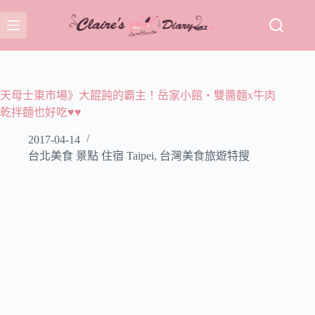
跳
至
主
要
內
容
天母士東市場》大餛飩的霸主！岳家小館‧雙醬麵x牛肉
乾拌麵也好吃♥♥
2017-04-14
台北美食 景點 住宿 Taipei
,
台灣美食旅遊特搜