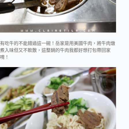
有吃牛的不能錯過這一碗！岳家是用美國牛肉，將牛肉燉
煮入味但又不軟散，這整鍋的牛肉我都好想打包帶回家
唷！