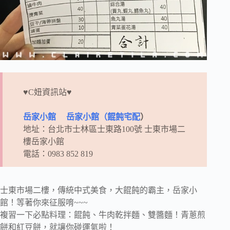
♥C妞資訊站♥
岳家小館
岳家小館（餛飩宅配
）
地址：台北市士林區士東路100號 士東市場二
樓岳家小館
電話：0983 852 819
士東市場二樓，傳統中式美食，大餛飩的霸主，岳家小
館！等著你來征服唷~~~
複習一下必點料理：餛飩、牛肉乾拌麵、雙醬麵！青蔥煎
餅和紅豆餅，就讓你碰運氣啦！