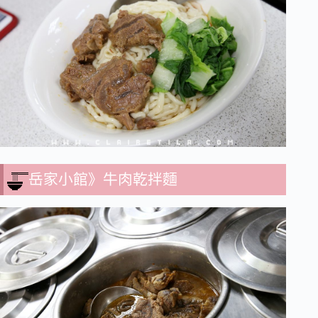
岳家小館》牛肉乾拌麵