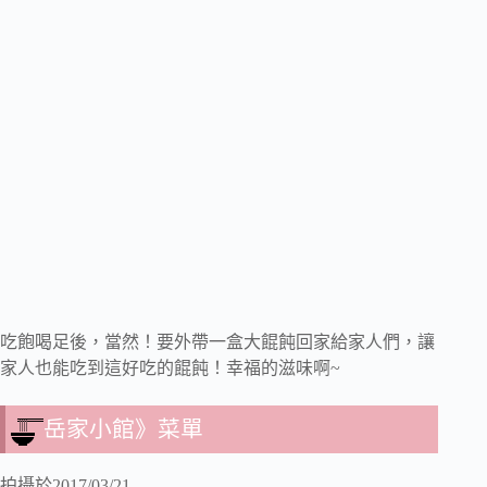
吃飽喝足後，當然！要外帶一盒大餛飩回家給家人們，讓
家人也能吃到這好吃的餛飩！幸福的滋味啊~
岳家小館》菜單
拍攝於2017/03/21