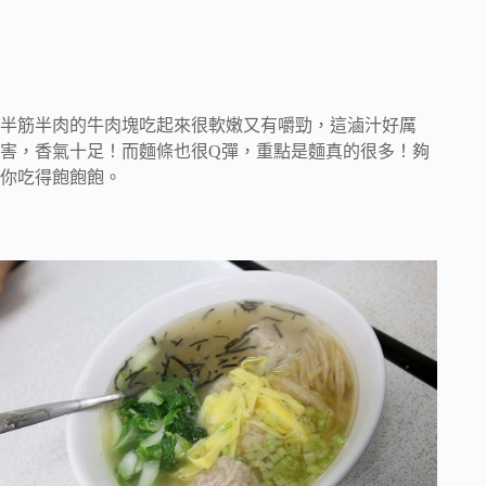
半筋半肉的牛肉塊吃起來很軟嫩又有嚼勁，這滷汁好厲
害，香氣十足！而麵條也很Q彈，重點是麵真的很多！夠
你吃得飽飽飽。