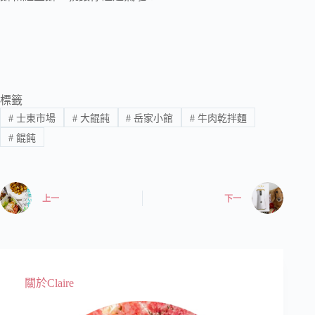
標籤
#
士東市場
#
大餛飩
#
岳家小館
#
牛肉乾拌麵
#
餛飩
上一
下一
關於Claire