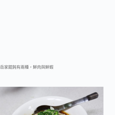
岳家餛飩有兩種，鮮肉與鮮蝦