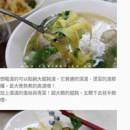
想喝湯的可以點碗大餛飩湯，它普通的清湯、燙菜的湯那
種，是大骨熬煮的高湯唷！
加上滿滿的蛋絲與青菜！超大顆的餛飩，五顆下去就半飽
哩~