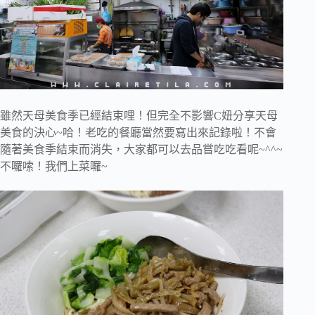
雖然天母美食季已經結束哩！但完全不影響C妞分享天母
美食的決心~哈！老吃的餐廳當然要寫出來記錄啦！不會
隨著美食季結束而消失，大家都可以去品嘗吃吃看呢~^^~
不囉嗦！我們上菜囉~