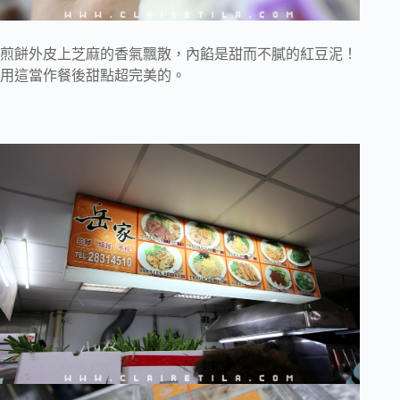
煎餅外皮上芝麻的香氣飄散，內餡是甜而不膩的紅豆泥！
用這當作餐後甜點超完美的。