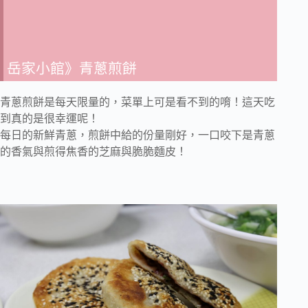
岳家小館》青蔥煎餅
青蔥煎餅是每天限量的，菜單上可是看不到的唷！這天吃
到真的是很幸運呢！
每日的新鮮青蔥，煎餅中給的份量剛好，一口咬下是青蔥
的香氣與煎得焦香的芝麻與脆脆麵皮！