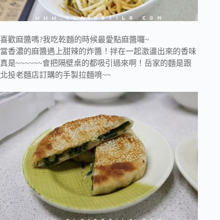
喜歡麻醬嗎?我吃乾麵的時候最愛點麻醬囉~
當香濃的麻醬遇上甜辣的炸醬！拌在一起激盪出來的香味
真是~~~~~~會把隔壁桌的都吸引過來啊！岳家的麵是跟
北投老麵店訂購的手製拉麵唷~~