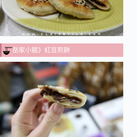
岳家小館》紅豆煎餅