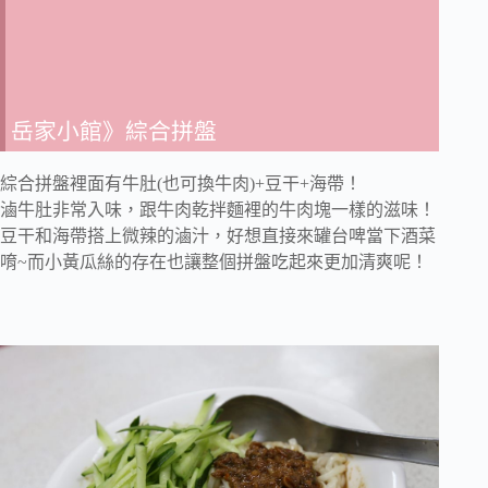
岳家小館》綜合拼盤
綜合拼盤裡面有牛肚(也可換牛肉)+豆干+海帶！
滷牛肚非常入味，跟牛肉乾拌麵裡的牛肉塊一樣的滋味！
豆干和海帶搭上微辣的滷汁，好想直接來罐台啤當下酒菜
唷~而小黃瓜絲的存在也讓整個拼盤吃起來更加清爽呢！