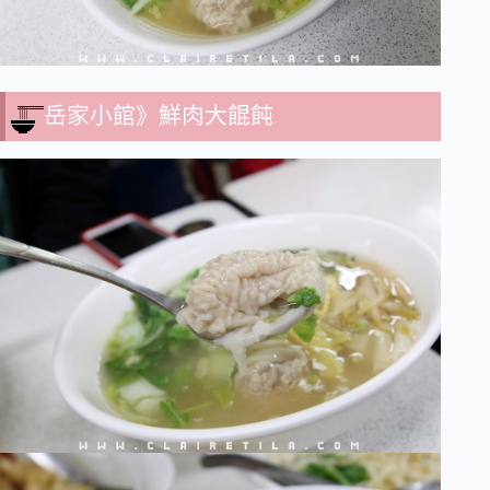
岳家小館》鮮肉大餛飩