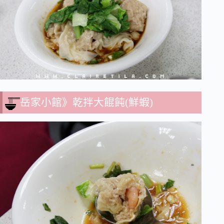
岳家小館》乾拌大餛飩(鮮蝦)