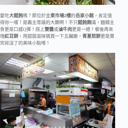
愛吃
大餛飩
嗎？那位於
士東市場2樓
的
岳家小館
，肯定值
得你一嚐！是霸主等級的大顆啊！不只
餛飩飽
滿，麵類主
食更是口感Q彈！搭上
雙醬
或
滷牛肉
更是一絕！餐後再來
塊
紅豆餅
，用甜甜滋味犒賞一下五臟廟，
青蔥煎餅
更是賣
完就沒了的美味小點唷！