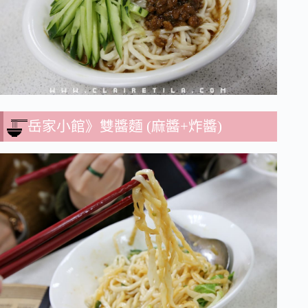
岳家小館》雙醬麵 (麻醬+炸醬)