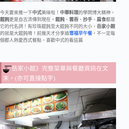
今天要來推一下
中式
美味啦！
中華料理
的學問博大精神，
餛飩
更是自古流傳到現在，
餛飩
、
雲吞
、
抄手
、
扁食
都是
它的代名詞！有珍珠餛飩至大餛飩不同的大小，
岳家小館
的就是大餛飩唷！前幾天才分享過
雪福早午餐
，不一定每
個都人熱愛西式餐點，喜歡中式的看這篇
岳家小館》完整菜單與餐廳資訊在文
末。(亦可直接點字)