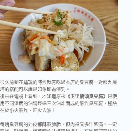
很久前到花蓮玩的時候就有吃過本店的臭豆腐，對那九層
塔的搭配可以說是印象即為深刻。
後來在電視上看到，才知道原來
《玉里橋頭臭豆腐》
是使
用不同溫度的油鍋經過三次油炸而成的酥炸臭豆腐，秘訣
在於小火酥炸、旺火去油！
每塊臭豆腐的外皮都酥酥脆脆，但內裡又多汁飽滿。一定