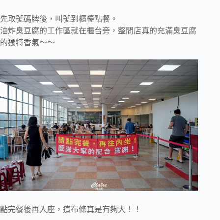
先取號碼牌後，叫號到櫃檯點餐。
油炸臭豆腐的工作區就在櫃台旁，整間店真的充滿臭豆腐
的獨特香氣～～
點完餐後再入座，這布條真是有夠大！！