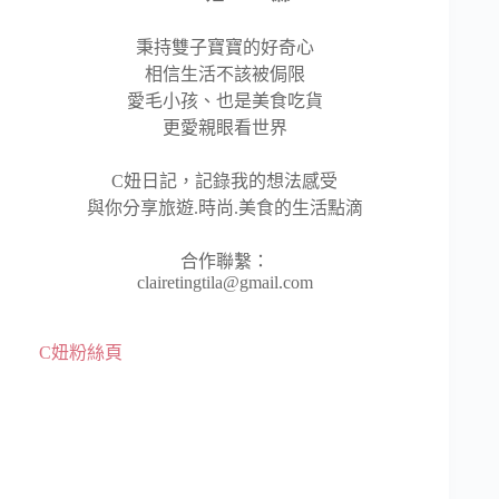
秉持雙子寶寶的好奇心
相信生活不該被侷限
愛毛小孩、也是美食吃貨
更愛親眼看世界
C妞日記，記錄我的想法感受
與你分享旅遊.時尚.美食的生活點滴
合作聯繫：
clairetingtila@gmail.com
C妞粉絲頁