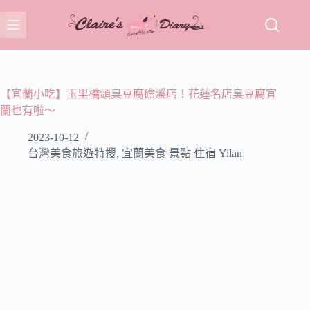
跳
至
主
要
內
容
【宜蘭小吃】玉里橋頭臭豆腐礁溪店！花蓮名店臭豆腐宜
蘭也有啦～
2023-10-12
台灣美食旅遊特搜
,
宜蘭美食 景點 住宿 Yilan