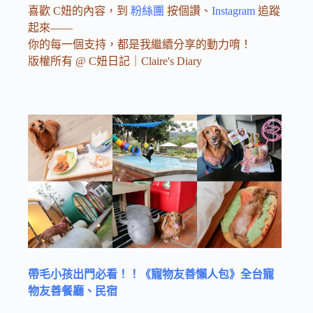
喜歡 C妞的內容，到
粉絲團
按個讚、
Instagram
追蹤
起來——
你的每一個支持，都是我繼續分享的動力唷！
版權所有 @ C妞日記｜Claire's Diary
帶毛小孩出門必看！！《寵物友善懶人包》全台寵
物友善餐廳、民宿