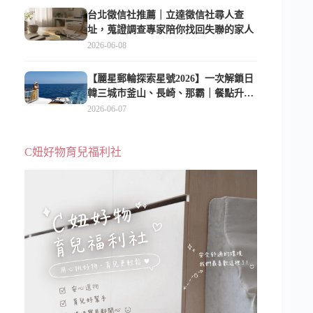
台北徵信社推薦｜立達徵信社尋人查
址，蒐證調查專家陪你找回失聯的家人
2026-06-08
【麗星郵輪探索星號2026】一次解鎖日
韓三城市釜山、長崎、那霸｜餐點升
級、表演更新、船上慶生超難忘
2026-06-07
C妞好物育兒福利社