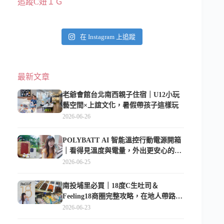
追蹤C妞ＩＧ
在 Instagram 上追蹤
最新文章
老爺會館台北南西親子住宿｜U12小玩
藝空間×上誼文化，暑假帶孩子這樣玩
2026-06-26
POLYBATT AI 智能溫控行動電源開箱
｜看得見溫度與電量，外出更安心的
10000mAh 行動電源
2026-06-25
南投埔里必買｜18度C生吐司＆
Feeling18商圈完整攻略，在地人帶路這
樣逛
2026-06-23