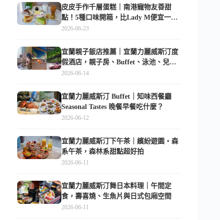
皮皮手作千層蛋糕｜南港寵物友善甜
點！5種口味開箱，比Lady M便宜一半
的台北隱藏版
2026-06-23
宜蘭親子飯店推薦｜宜蘭力麗威斯汀度
假酒店，親子房、Buffet、泳池、兒童
俱樂部超適合放電
2026-06-14
宜蘭力麗威斯汀 Buffet｜知味西餐廳
Seasonal Tastes 晚餐早餐吃什麼？
2026-06-12
宜蘭力麗威斯汀下午茶｜繽紛遊園・森
系午茶，森林系甜點超好拍
2026-06-11
宜蘭力麗威斯汀舞日本料理｜午間定
食，壽喜燒、生魚片與日式包廂空間
2026-06-11