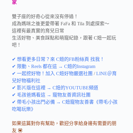
家
雙子座的好奇心從來沒有停過！
成為媽咪之後更愛帶著 FaFa 和 Tila 到處探索～
這裡有最真實的育兒日常
生活好物、美食踩點和萌寵紀錄，跟著 C妞一起玩
吧！
✔ 想看更多日常？來 C妞的FB粉絲頁 找我！
✔ 限動、Reels 都在這 → C妞的Instagram
✔ 一起挖好物！加入 C妞好物嚴選社團
/
LINE＠育
兒好物福利社
✔ 影片版在這裡 → C妞的YOUTUBE頻道
✔ 毛孩爸媽看這 → 寵物友善資訊社團
✔ 帶毛小孩出門必備 → C妞寵物友善書《帶毛小孩
吃喝玩樂》
如果這篇對你有幫助，歡迎分享給身邊有需要的朋
友 💟