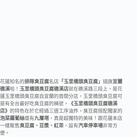
花蓮知名的
排隊臭豆腐
名店
「玉里橋頭臭豆腐」
插旗
宜蘭
礁溪
啦！
玉里橋頭臭豆腐礁溪店
就在礁溪路三段上，是花
蓮玉里橋頭臭豆腐自宜蘭的首間分店，玉里橋頭臭豆腐可
是有全台最好吃臭豆腐的稱號，
《玉里橋頭臭豆腐礁溪
店》
的特色在於它經過三道工序油炸，臭豆腐搭配獨家的
泡菜蘿蔔絲
還有
九層塔
，真是超獨特的美味！跟花蓮本店
一樣販售
臭豆腐、豆漿、紅茶
，設有
汽車停車場
非常方
便。