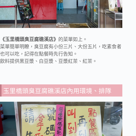
《玉里橋頭臭豆腐礁溪店》
的菜單如上。
菜單簡單明瞭，臭豆腐有小份三片、大份五片，吃素食者
也可以吃，記得在點餐時先行告知。
飲料提供黑豆漿、白豆漿、豆漿紅茶、紅茶。
玉里橋頭臭豆腐礁溪店內用環境、排隊