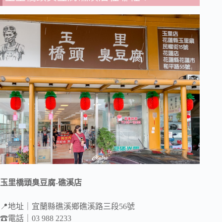
玉里橋頭臭豆腐-礁溪店
📍地址｜宜蘭縣礁溪鄉礁溪路三段56號
☎電話｜03 988 2233