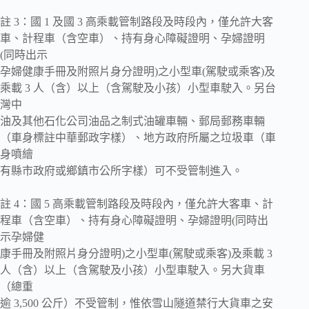
註 3：國 1 及國 3 高乘載管制路段及時段內，僅允許大客
車、計程車（含空車）、持有身心障礙證明、孕婦證明
(同時出示
孕婦健康手冊及附照片身分證明)之小型車(駕駛或乘客)及
乘載 3 人（含）以上（含駕駛及小孩）小型車駛入。另台
灣中
油及其他石化公司油品之制式油罐車輛、郵局郵務車輛
（車身標註中華郵政字樣）、地方政府所屬之垃圾車（車
身噴繪
有縣市政府或鄉鎮市公所字樣）可不受管制進入。
註 4：國 5 高乘載管制路段及時段內，僅允許大客車、計
程車（含空車）、持有身心障礙證明、孕婦證明(同時出
示孕婦健
康手冊及附照片身分證明)之小型車(駕駛或乘客)及乘載 3
人（含）以上（含駕駛及小孩）小型車駛入。另大貨車
（總重
逾 3,500 公斤）不受管制，惟依雪山隧道禁行大貨車之安