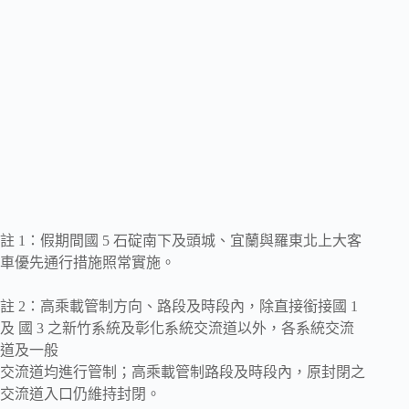
註 1：假期間國 5 石碇南下及頭城、宜蘭與羅東北上大客
車優先通行措施照常實施。
註 2：高乘載管制方向、路段及時段內，除直接銜接國 1
及 國 3 之新竹系統及彰化系統交流道以外，各系統交流
道及一般
交流道均進行管制；高乘載管制路段及時段內，原封閉之
交流道入口仍維持封閉。