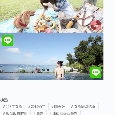
標籤
#
108年春節
#
2019過年
#
圖表版
#
春節即時路況
#
暫停收費時間
#
管制
#
連假高乘載管制