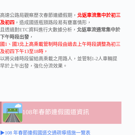
高速公路局觀察歷次春節連續假期，
北返車流集中於初三
及初四
，造成國道瓶頸路段易有壅塞情形，
且透過對ETC資料進行大數據分析，
北返車流通常集中於
下午時段出發
，
國1、國3北上高乘載管制時段由過去上午時段調整為初三
及初四下午13至18時，
以將尖峰時段留給高乘載之用路人，並管制1-2人車輛提
早於上午出發，強化分流效果。
108年春節連假國道資訊
▶108 年春節連假國道交通疏導措施一覽表