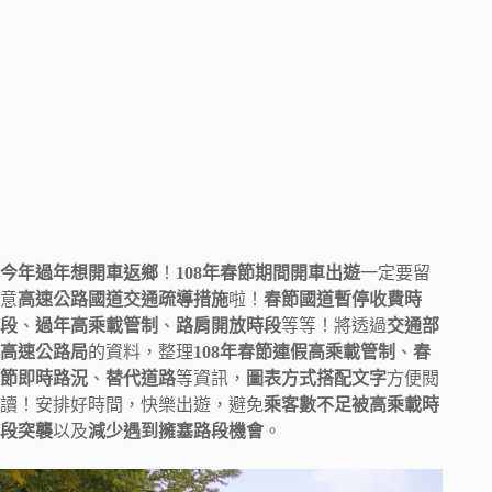
今年過年想開車返鄉
！
108年春節期間開車出遊
一定要留
意
高速公路國道交通疏導措施
啦！
春節國道暫停收費時
段
、
過年高乘載管制
、
路肩開放時段
等等！將透過
交通部
高速公路局
的資料，整理
108年春節連假高乘載管制
、
春
節即時路況
、
替代道路
等資訊，
圖表方式搭配文字
方便閱
讀！安排好時間，快樂出遊，避免
乘客數不足被高乘載時
段突襲
以及
減少遇到擁塞路段機會
。