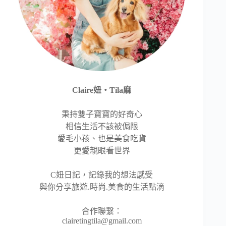
Claire妞‧Tila麻
秉持雙子寶寶的好奇心
相信生活不該被侷限
愛毛小孩、也是美食吃貨
更愛親眼看世界
C妞日記，記錄我的想法感受
與你分享旅遊.時尚.美食的生活點滴
合作聯繫：
clairetingtila@gmail.com