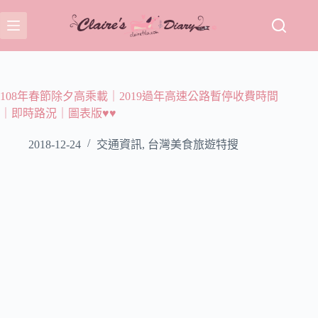
跳
至
主
要
內
容
108年春節除夕高乘載｜2019過年高速公路暫停收費時間
｜即時路況｜圖表版♥♥
2018-12-24
交通資訊
,
台灣美食旅遊特搜