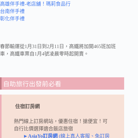
高雄伴手禮-老店舖！瑪莉食品行
台南伴手禮
彰化伴手禮
春節輸運從1月31日到2月11日，高鐵將加開465班加班
車，高鐵車票自1月4號凌晨零時起開賣。
自助旅行出發前必看
住宿訂房網
熱門線上訂房網站，優惠住宿！搶便宜！
可
自行比價選擇適合飯店旅宿
►AsiaYo訂房網
(線上真人客服、免訂房