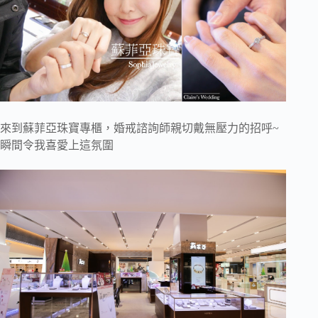
來到蘇菲亞珠寶專櫃，婚戒諮詢師親切戴無壓力的招呼~
瞬間令我喜愛上這氛圍