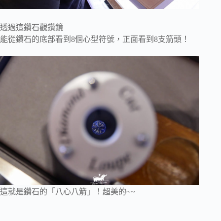
透過這鑽石觀鑽鏡
能從鑽石的底部看到8個心型符號，正面看到8支箭頭！
這就是鑽石的「八心八箭」！超美的~~