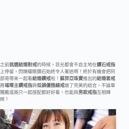
之前
挑選結婚對戒
的時候，目光都會不自主地在
鑽石戒指
上停留，閃爍耀眼鑽石始終令人著迷啊！終於有機會把阿
部哥帶來一起看
結婚鑽戒
啦！
蘇菲亞珠寶
推出的
結婚套戒
將
璀璨主鑽戒指
與
低調優雅線戒
做了完美的結合，不論單
獨戴或兩只一起搭配都好好看，也能與
男款戒指
互相輝
映！