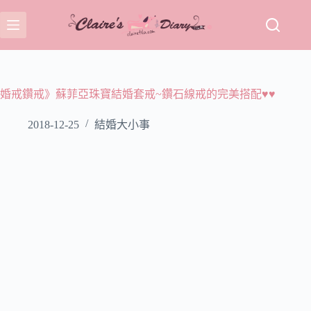
跳
至
主
要
內
容
婚戒鑽戒》蘇菲亞珠寶結婚套戒~鑽石線戒的完美搭配♥♥
2018-12-25
結婚大小事