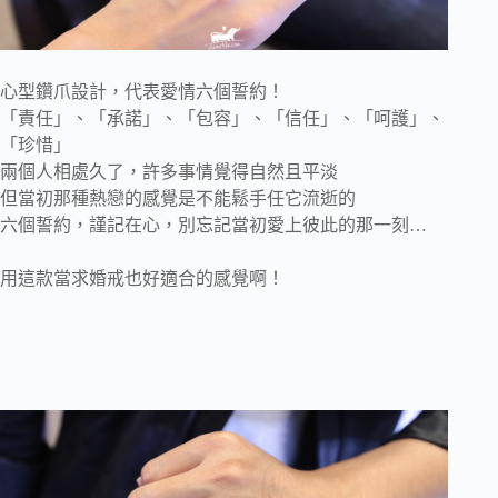
心型鑽爪設計，代表愛情六個誓約！
「責任」、「承諾」、「包容」、「信任」、「呵護」、
「珍惜」
兩個人相處久了，許多事情覺得自然且平淡
但當初那種熱戀的感覺是不能鬆手任它流逝的
六個誓約，謹記在心，別忘記當初愛上彼此的那一刻…
用這款當求婚戒也好適合的感覺啊！