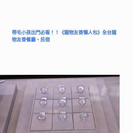
帶毛小孩出門必看！！《寵物友善懶人包》全台寵
物友善餐廳、民宿