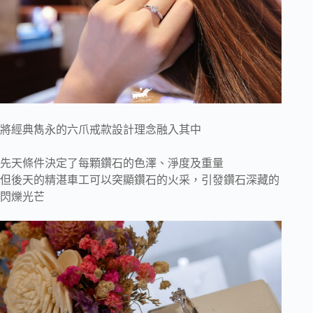
將經典雋永的六爪戒款設計理念融入其中
先天條件決定了每顆鑽石的色澤、淨度及重量
但後天的精湛車工可以突顯鑽石的火采，引發鑽石深藏的
閃爍光芒