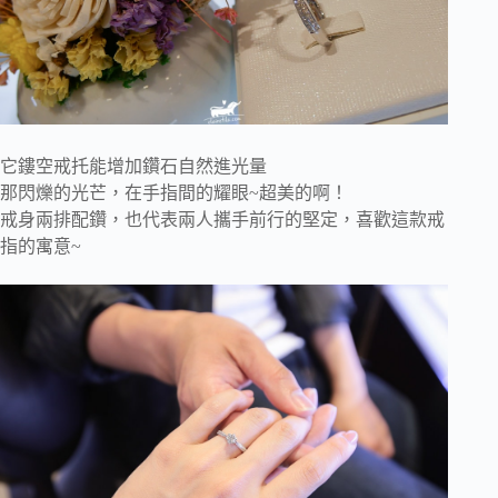
它鏤空戒托能增加鑽石自然進光量
那閃爍的光芒，在手指間的耀眼~超美的啊！
戒身兩排配鑽，也代表兩人攜手前行的堅定，喜歡這款戒
指的寓意~