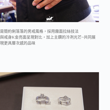
是簡約俐落落的男戒風格，採用霧面拉絲技法
與戒身K金亮面呈現對比，加上主鑽的冷冽光芒~共同展
現更具層次感的品味