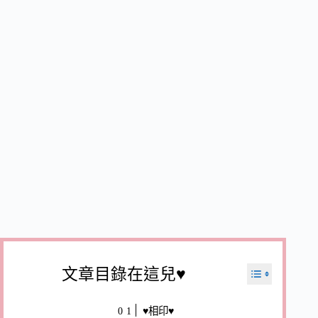
文章目錄在這兒♥
♥相印♥