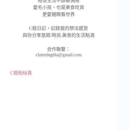
相信生活不該被侷限
愛毛小孩、也是美食吃貨
更愛親眼看世界
C妞日記，記錄我的想法感受
與你分享旅遊.時尚.美食的生活點滴
合作聯繫：
clairetingtila@gmail.com
C妞粉絲頁