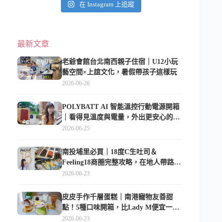
在 Instagram 上追蹤
最新文章
老爺會館台北南西親子住宿｜U12小玩
藝空間×上誼文化，暑假帶孩子這樣玩
2026-06-26
POLYBATT AI 智能溫控行動電源開箱
｜看得見溫度與電量，外出更安心的
10000mAh 行動電源
2026-06-25
南投埔里必買｜18度C生吐司＆
Feeling18商圈完整攻略，在地人帶路這
樣逛
2026-06-23
皮皮手作千層蛋糕｜南港寵物友善甜
點！5種口味開箱，比Lady M便宜一半
的台北隱藏版
2026-06-23