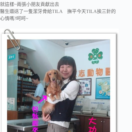
就這樣~兩張小朋友貢獻出去
醫生還送了一隻潔牙骨給TILA 撫平今天TILA挨三針的
心情嗎?呵呵~