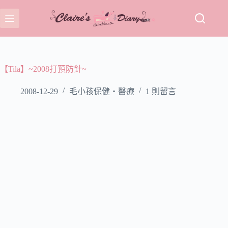
跳
至
主
要
內
容
【Tila】~2008打預防針~
2008-12-29
毛小孩保健‧醫療
1 則留言