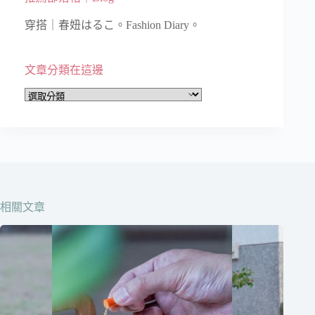
穿搭｜春妞はるこ。Fashion Diary。
文章分類在這邊
文
章
分
類
在
這
邊
相關文章