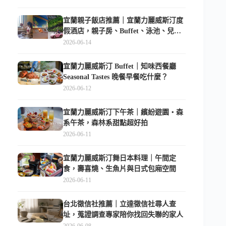
宜蘭親子飯店推薦｜宜蘭力麗威斯汀度
假酒店，親子房、Buffet、泳池、兒童
俱樂部超適合放電
2026-06-14
宜蘭力麗威斯汀 Buffet｜知味西餐廳
Seasonal Tastes 晚餐早餐吃什麼？
2026-06-12
宜蘭力麗威斯汀下午茶｜繽紛遊園・森
系午茶，森林系甜點超好拍
2026-06-11
宜蘭力麗威斯汀舞日本料理｜午間定
食，壽喜燒、生魚片與日式包廂空間
2026-06-11
台北徵信社推薦｜立達徵信社尋人查
址，蒐證調查專家陪你找回失聯的家人