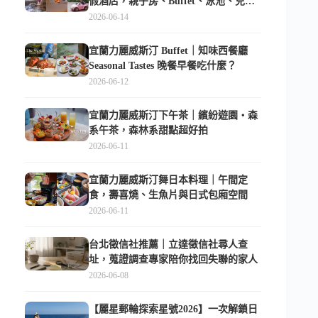
假酒店，親子房、Buffet、泳池、兒童
俱樂部超適合放電
2026-06-14
宜蘭力麗威斯汀 Buffet｜知味西餐廳
Seasonal Tastes 晚餐早餐吃什麼？
2026-06-12
宜蘭力麗威斯汀下午茶｜繽紛遊園・森
系午茶，森林系甜點超好拍
2026-06-11
宜蘭力麗威斯汀舞日本料理｜午間定
食，壽喜燒、生魚片與日式包廂空間
2026-06-11
台北徵信社推薦｜立達徵信社尋人查
址，蒐證調查專家陪你找回失聯的家人
2026-06-08
【麗星郵輪探索星號2026】一次解鎖日