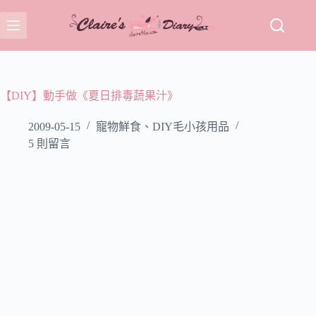
跳
至
主
要
內
容
【DIY】動手做《夏日排毒蔬果汁》
2009-05-15
寵物鮮食、DIY毛小孩用品
5 則留言