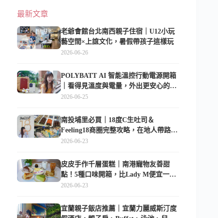
最新文章
老爺會館台北南西親子住宿｜U12小玩
藝空間×上誼文化，暑假帶孩子這樣玩
2026-06-26
POLYBATT AI 智能溫控行動電源開箱
｜看得見溫度與電量，外出更安心的
10000mAh 行動電源
2026-06-25
南投埔里必買｜18度C生吐司＆
Feeling18商圈完整攻略，在地人帶路這
樣逛
2026-06-23
皮皮手作千層蛋糕｜南港寵物友善甜
點！5種口味開箱，比Lady M便宜一半
的台北隱藏版
2026-06-23
宜蘭親子飯店推薦｜宜蘭力麗威斯汀度