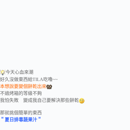
今天心血來潮
好久沒做東西給TILA吃嚕~~
本想說要變個餅乾出來
不過烤箱的等級不夠
我怕失敗 變成我自己要解決那些餅乾
那就挑個簡單的東西
＂夏日排毒蔬果汁＂