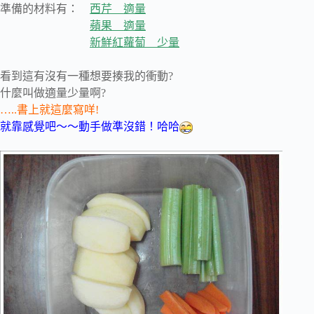
準備的材料有：
西芹 適量
蘋果 適量
新鮮紅蘿蔔 少量
看到這有沒有一種想要揍我的衝動?
什麼叫做適量少量啊?
…..書上就這麼寫咩!
就靠感覺吧～～動手做準沒錯！哈哈