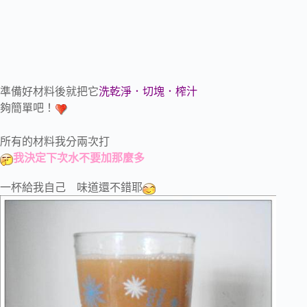
準備好材料後就把它
洗乾淨．切塊．榨汁
夠簡單吧！
所有的材料我分兩次打
我決定下次水不要加那麼多
一杯給我自己 味道還不錯耶