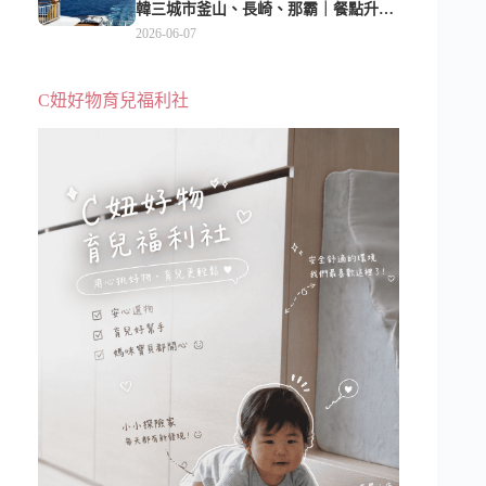
韓三城市釜山、長崎、那霸｜餐點升
級、表演更新、船上慶生超難忘
2026-06-07
C妞好物育兒福利社