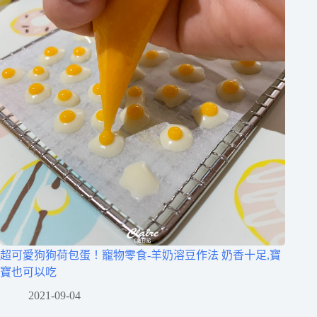
超可愛狗狗荷包蛋！寵物零食-羊奶溶豆作法 奶香十足,寶
寶也可以吃
2021-09-04