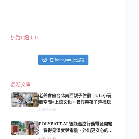
追蹤C妞ＩＧ
在 Instagram 上追蹤
最新文章
老爺會館台北南西親子住宿｜U12小玩
藝空間×上誼文化，暑假帶孩子這樣玩
2026-06-26
POLYBATT AI 智能溫控行動電源開箱
｜看得見溫度與電量，外出更安心的
10000mAh 行動電源
2026-06-25