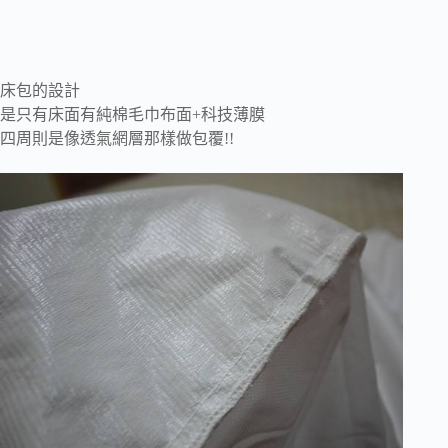
床包的設計
是只有床面有純棉毛巾布面+科技薄膜
四周則是像透氣網層那樣做包覆!!