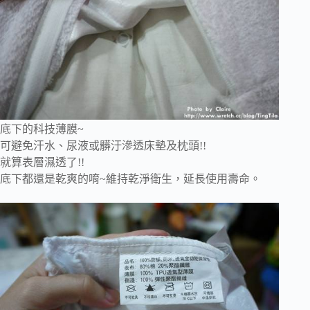
底下的科技薄膜~
可避免汗水、尿液或髒汙滲透床墊及枕頭!!
就算表層濕透了!!
底下都還是乾爽的唷~維持乾淨衛生，延長使用壽命。