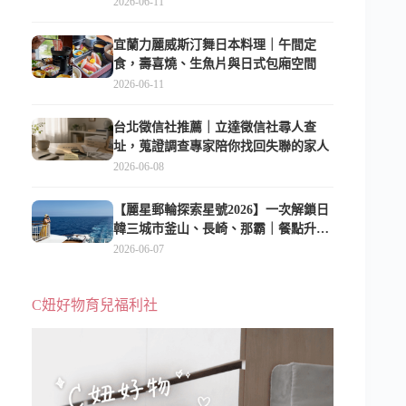
2026-06-11
宜蘭力麗威斯汀舞日本料理｜午間定
食，壽喜燒、生魚片與日式包廂空間
2026-06-11
台北徵信社推薦｜立達徵信社尋人查
址，蒐證調查專家陪你找回失聯的家人
2026-06-08
【麗星郵輪探索星號2026】一次解鎖日
韓三城市釜山、長崎、那霸｜餐點升
級、表演更新、船上慶生超難忘
2026-06-07
C妞好物育兒福利社