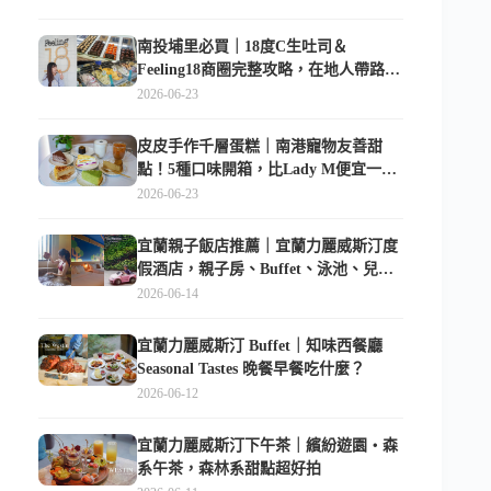
南投埔里必買｜18度C生吐司＆
Feeling18商圈完整攻略，在地人帶路這
樣逛
2026-06-23
皮皮手作千層蛋糕｜南港寵物友善甜
點！5種口味開箱，比Lady M便宜一半
的台北隱藏版
2026-06-23
宜蘭親子飯店推薦｜宜蘭力麗威斯汀度
假酒店，親子房、Buffet、泳池、兒童
俱樂部超適合放電
2026-06-14
宜蘭力麗威斯汀 Buffet｜知味西餐廳
Seasonal Tastes 晚餐早餐吃什麼？
2026-06-12
宜蘭力麗威斯汀下午茶｜繽紛遊園・森
系午茶，森林系甜點超好拍