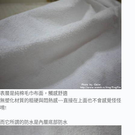
表層是純棉毛巾布面，觸感舒適
無塑化材質的粗硬與悶熱感~~直接在上面也不會感覺怪怪
唷!
而它所謂的防水是內層底部防水