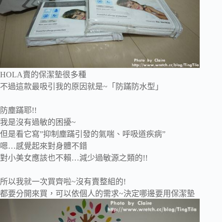
HOLA賣的保潔墊很多種
不過這款最吸引我的原因就是~「防蹣防水型」
防塵蹣耶!!
我是沒有過敏的困擾~
但是看它寫”抑制塵蹣引發的氣喘、呼吸道疾病”
嗯…感覺起來對身體不錯
對小美女應該也不賴…減少過敏源之類的!!
所以我就一次買齊啦~沒有賣整組的!
都要分開來買，可以依個人的需求~決定哪邊要用保潔墊