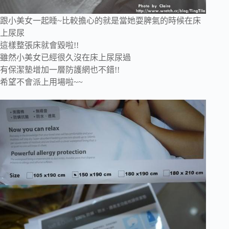
跟小美女一起睡~比較擔心的就是當她耍脾氣的時候在床
上尿尿
這樣整張床就會毀啦!!
雖然小美女已經很久沒在床上尿尿過
有保潔墊增加一層防護網也不錯!!
希望不會派上用場啦~~