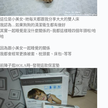
這位是小美女~她每天都跟我分享大大的雙人床
我認為…如果狗狗的清潔衛生都有做好
其實一起睡覺是沒什麼關係的~我都這樣睡四個年頭啦!哈
哈
因為跟小美女一起睡覺的關係
我都會經常更換被套、枕頭套、床包~等等
前陣子逛HOLA時~發現這款保潔墊