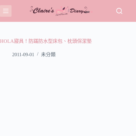
跳
至
主
要
內
容
HOLA寢具！防蹣防水型床包、枕頭保潔墊
2011-09-01
未分類