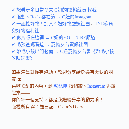
✔ 想看更多日常？來 C妞的FB粉絲頁 找我！
✔ 限動、Reels 都在這 → C妞的Instagram
✔ 一起挖好物！加入 C妞好物嚴選社團
/
LINE＠育
兒好物福利社
✔ 影片版在這裡 → C妞的YOUTUBE頻道
✔ 毛孩爸媽看這 → 寵物友善資訊社團
✔ 帶毛小孩出門必備 → C妞寵物友善書《帶毛小孩
吃喝玩樂》
如果這篇對你有幫助，歡迎分享給身邊有需要的朋
友 💟
喜歡 C妞的內容，到
粉絲團
按個讚、
Instagram
追蹤
起來——
你的每一個支持，都是我繼續分享的動力唷！
版權所有 @ C妞日記｜Claire's Diary