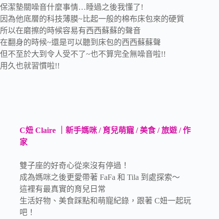
保潔墊關噪音什麼事情…睡過之後我懂了!
因為他底層的科技薄膜~比起一般的棉布床包來的硬質
所以在磨擦的時候容易有西西蘇蘇的聲音
在翻身的時候~還是可以聽到床包的西西蘇蘇聲
但不至於大到令人受不了~也不算完全無噪音啦!!
用久也就習慣啦!!
C妞 Claire ｜新手媽咪 / 育兒萌寵 / 美食 / 旅遊 / 作
家
雙子座的好奇心從來沒有停過！
成為媽咪之後更愛帶著 FaFa 和 Tila 到處探索～
這裡有最真實的育兒日常
生活好物、美食踩點和萌寵紀錄，跟著 C妞一起玩
吧！