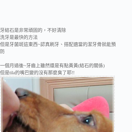
牙結石是非常頑固的，不好清除
洗牙是最快的方法
但是牙菌斑這東西~認真刷牙、搭配適當的潔牙骨就能預
防
一個月過後~牙齒上雖然還是有點黃黃(結石的關係)
但是tila的嘴巴變的沒有那麼臭了耶!!