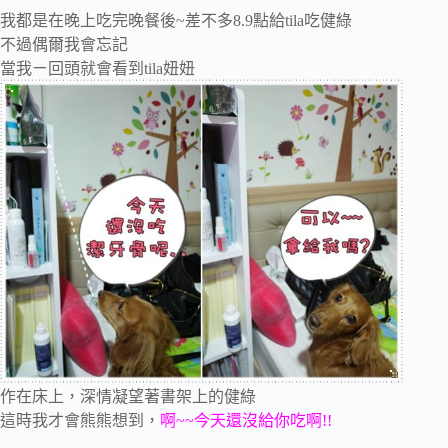
我都是在晚上吃完晚餐後~差不多8.9點給tila吃健綠
不過偶爾我會忘記
當我ㄧ回頭就會看到tila妞妞
作在床上，深情凝望著書架上的健綠
這時我才會熊熊想到，
啊~~今天還沒給你吃啊!!