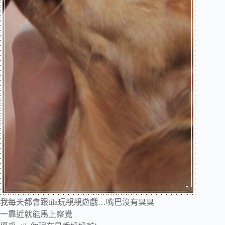
我每天都會跟tila玩親親遊戲…嘴巴沒有臭臭
一靠近就能馬上察覺