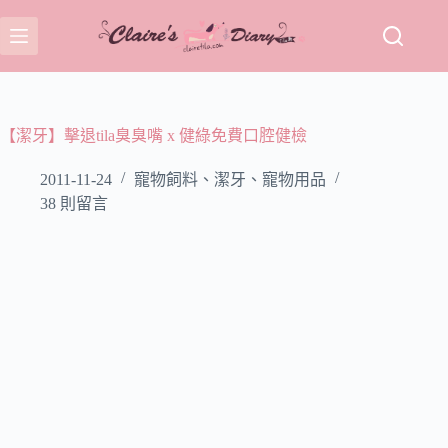
跳
至
主
要
內
容
【潔牙】擊退tila臭臭嘴 x 健綠免費口腔健檢
2011-11-24
寵物飼料、潔牙、寵物用品
38 則留言