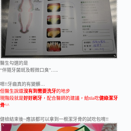
醫生勾選的是
“伴隨牙菌斑及輕微口臭”…..
嗯!!牙齒真的有變髒…
但醫生說還
沒有到需要洗牙
的地步
現階段就是
好好刷牙
，配合醫師的建議，給tila吃
健綠潔牙
骨
^^
健檢結束後~應該都可以拿到一根潔牙骨的試吃包唷!!