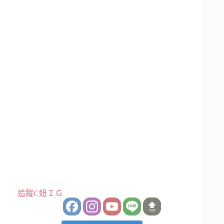
追蹤C妞ＩＧ
TOP