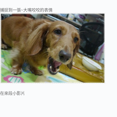
捕捉到一張~大嘴咬咬的表情
在來段小影片