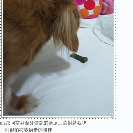
tila都回拿著潔牙骨跑的遠遠…背對著我吃
一附很怕被我搶走的模樣