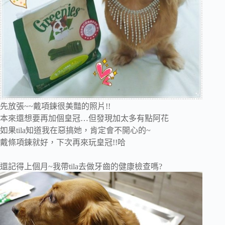
先放張~~戴項鍊很美豔的照片!!
本來還想要再加個皇冠…但發現加太多有點阿花
如果tila知道我在惡搞她，肯定會不開心的~
戴條項鍊就好，下次再來玩皇冠!!哈
還記得上個月~我帶tila去做牙齒的健康檢查嗎?