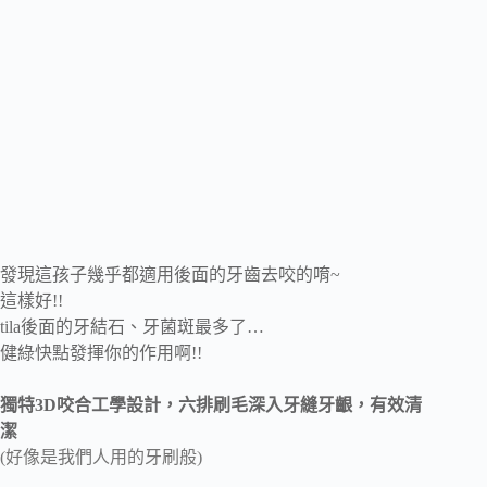
發現這孩子幾乎都適用後面的牙齒去咬的唷~
這樣好!!
tila後面的牙結石、牙菌斑最多了…
健綠快點發揮你的作用啊!!
獨特3D咬合工學設計，六排刷毛深入牙縫牙齦，有效清
潔
(好像是我們人用的牙刷般)