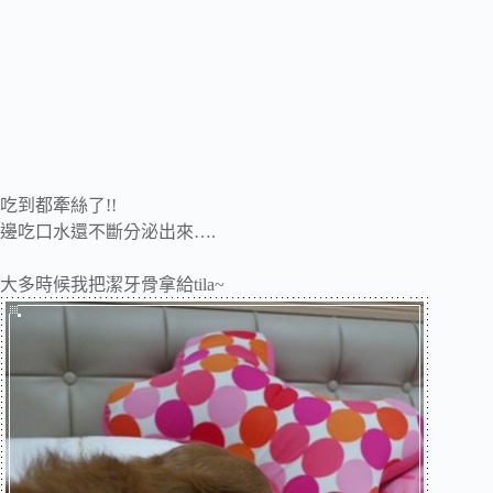
吃到都牽絲了!!
邊吃口水還不斷分泌出來….
大多時候我把潔牙骨拿給tila~