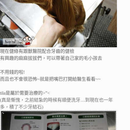
現在健綠有跟獸醫院配合牙齒的健檢
有興趣的麻麻拔拔們，可以帶著自己家的毛小孩去
不用錢的啦!
而且也不會很恐怖~就是把嘴巴打開給醫生看看~~
tila是屬於需要治療的>”<
(真是慚愧，之前結紮的時候有順便洗牙…到現在也一年
多，積了不少牙結石)