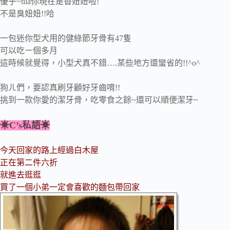
優乎~tila你現在是香妞妞啦!
不是臭妞妞!!哈
一包迷你型犬用的健綠節牙骨有47隻
可以吃ㄧ個多月
這時候就覺得，小型犬真不錯….某些地方還蠻省的!!^o^
狗ㄦ們，要認真刷牙顧好牙齒唷!!
挑到一款你愛的潔牙骨，吃零食之餘~還可以順便潔牙~
☀C’s私語
☀
今天回家的路上經過白木屋
正在第二件六折
就進去逛逛
買了一個小弟一定會喜歡的麵包帶回家