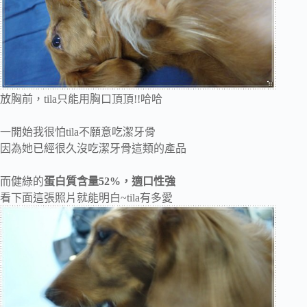
放胸前，tila只能用胸口頂頂!!哈哈
一開始我很怕tila不願意吃潔牙骨
因為她已經很久沒吃潔牙骨這類的產品
而健綠的
蛋白質含量52%，適口性強
看下面這張照片就能明白~tila有多愛