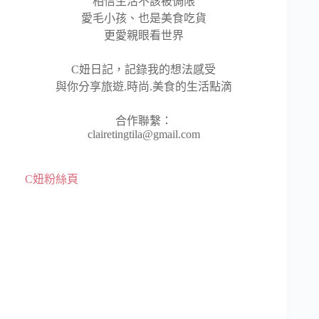
相信生活不該被侷限
愛毛小孩、也是美食吃貨
更愛親眼看世界
C妞日記，記錄我的想法感受
與你分享旅遊.時尚.美食的生活點滴
合作聯繫：
clairetingtila@gmail.com
C妞粉絲頁