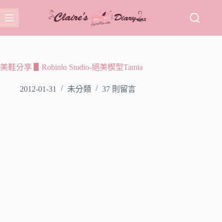
跳
至
主
要
內
容
美鞋分享 ▋Robinlo Studio-絕美楔型Tamia
2012-01-31
未分類
37 則留言