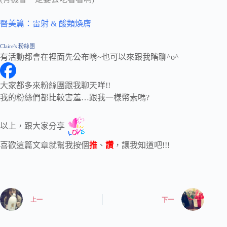
醫美篇：雷射 & 酸類煥膚
Claire's 粉絲團
有活動都會在裡面先公布唷~也可以來跟我瞎聊^o^
大家都多來粉絲團跟我聊天咩!!
我的粉絲們都比較害羞…跟我一樣幣素嗎?
以上，跟大家分享
喜歡這篇文章就幫我按個
推
、
讚
，讓我知道吧!!!
上一
下一