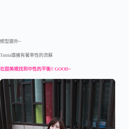
楔型跟外~
Tamia還擁有著率性的流蘇
在甜美裡找到中性的平衡!! GOOD~