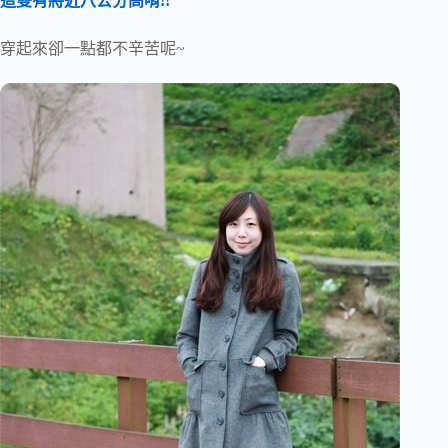
這雙有將近八公分高唷!!
穿起來卻一點都不辛苦呢~