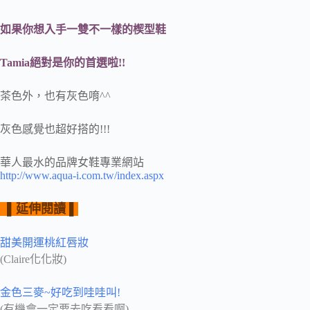
如果你想入手一雙不一樣的楔型鞋
Tamia絕對是你的首選啦!!
茶色外，也有灰色唷^^
灰色感覺也超好搭的!!!
華人最水的品牌女鞋專業網站
http://www.aqua-i.com.tw/index.aspx
▌延伸閱讀 ▌
甜美開運桃紅唇妝
(Claire化化妝)
金色三麥~好吃到哇哇叫!
(有機會一定要去吃看看啊)