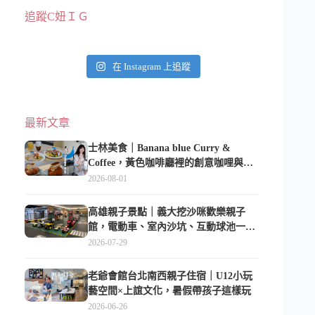
追蹤C妞ＩＧ
在 Instagram 上追蹤
最新文章
士林美食｜Banana blue Curry &
Coffee，黃色咖啡廳裡的創意咖哩與香
蕉甜點
2026-08-01
高雄親子景點｜義大挖沙咪歡樂親子
館，電動車、室內沙坑、互動球池一票
玩到底
2026-07-29
老爺會館台北南西親子住宿｜U12小玩
藝空間×上誼文化，暑假帶孩子這樣玩
2026-06-26