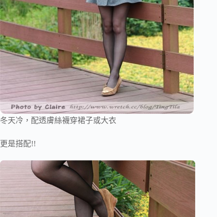
冬天冷，配透膚絲襪穿裙子或大衣
更是搭配!!