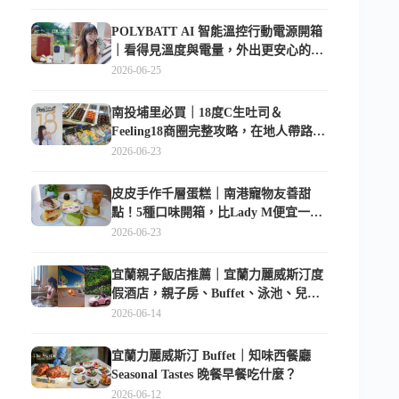
POLYBATT AI 智能溫控行動電源開箱
｜看得見溫度與電量，外出更安心的
10000mAh 行動電源
2026-06-25
南投埔里必買｜18度C生吐司＆
Feeling18商圈完整攻略，在地人帶路這
樣逛
2026-06-23
皮皮手作千層蛋糕｜南港寵物友善甜
點！5種口味開箱，比Lady M便宜一半
的台北隱藏版
2026-06-23
宜蘭親子飯店推薦｜宜蘭力麗威斯汀度
假酒店，親子房、Buffet、泳池、兒童
俱樂部超適合放電
2026-06-14
宜蘭力麗威斯汀 Buffet｜知味西餐廳
Seasonal Tastes 晚餐早餐吃什麼？
2026-06-12