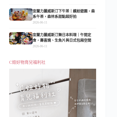
宜蘭力麗威斯汀下午茶｜繽紛遊園・森
系午茶，森林系甜點超好拍
2026-06-11
宜蘭力麗威斯汀舞日本料理｜午間定
食，壽喜燒、生魚片與日式包廂空間
2026-06-11
C妞好物育兒福利社