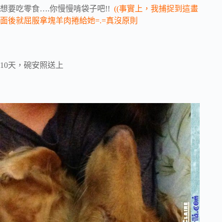
想要吃零食….你慢慢啃袋子吧!!
((事實上，我捕捉到這畫
面後就屈服拿塊羊肉捲給她=.=真沒原則
10天，碗安照送上