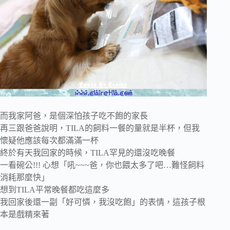
而我家阿爸，是個深怕孩子吃不飽的家長
再三跟爸爸說明，TILA的飼料一餐的量就是半杯，但我
懷疑他應該每次都滿滿一杯
終於有天我回家的時候，TILA罕見的還沒吃晚餐
一看碗公!!! 心想「吼~~~爸，你也餵太多了吧…難怪飼料
消耗那麼快」
想到TILA平常晚餐都吃這麼多
我回家後還一副「好可憐，我沒吃飽」的表情，這孩子根
本是戲精來著