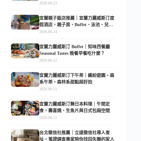
的台北隱藏版
2026-06-23
宜蘭親子飯店推薦｜宜蘭力麗威斯汀度
假酒店，親子房、Buffet、泳池、兒童
俱樂部超適合放電
2026-06-14
宜蘭力麗威斯汀 Buffet｜知味西餐廳
Seasonal Tastes 晚餐早餐吃什麼？
2026-06-12
宜蘭力麗威斯汀下午茶｜繽紛遊園・森
系午茶，森林系甜點超好拍
2026-06-11
宜蘭力麗威斯汀舞日本料理｜午間定
食，壽喜燒、生魚片與日式包廂空間
2026-06-11
台北徵信社推薦｜立達徵信社尋人查
址，蒐證調查專家陪你找回失聯的家人