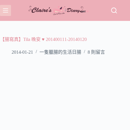
跳
至
主
要
內
容
【腸寫真】Tila 晚安 ♥ 201400111-20140120
2014-01-21
一隻臘腸的生活日腸
8 則留言