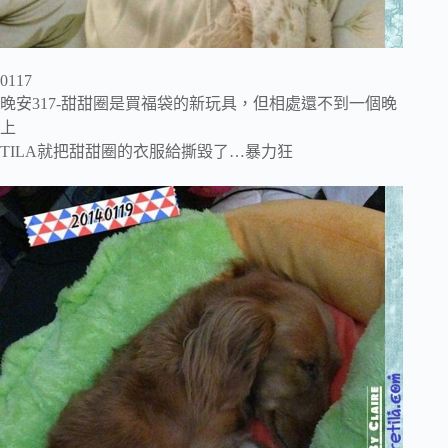
0117
晚安317-甜甜圈是買福袋的新玩具，但相處還不到一個晚
上
TILA就把甜甜圈的衣服給撕毀了…暴力狂