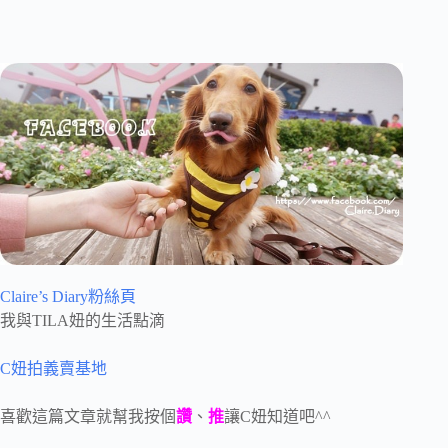
Claire’s Diary粉絲頁
我與TILA妞的生活點滴
C妞拍義賣基地
喜歡這篇文章就幫我按個
讚
、
推
讓C妞知道吧^^