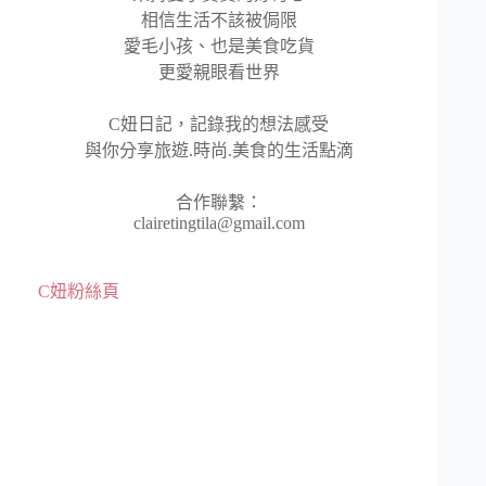
相信生活不該被侷限
愛毛小孩、也是美食吃貨
更愛親眼看世界
C妞日記，記錄我的想法感受
與你分享旅遊.時尚.美食的生活點滴
合作聯繫：
clairetingtila@gmail.com
C妞粉絲頁