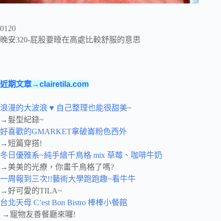
0120
晚安320-屁股要睡在高處比較舒服的意思
近期文章→clairetila.com
浪漫的大波浪 ♥ 自己整理也能很甜美~
→髮型紀錄~
好喜歡的GMARKET拿破崙粉色西外
→短篇穿搭!
冬日優雅系~純手繪千鳥格 mix 草莓、咖啡牛奶
→美美的光療，你畫千鳥格了嗎?
一周報到三次!!藝術大學跑跑趣~看牛牛
→好可愛的TILA~
台北天母 C’est Bon Bistro 棒棒小餐館
→寵物友善餐廳來囉!